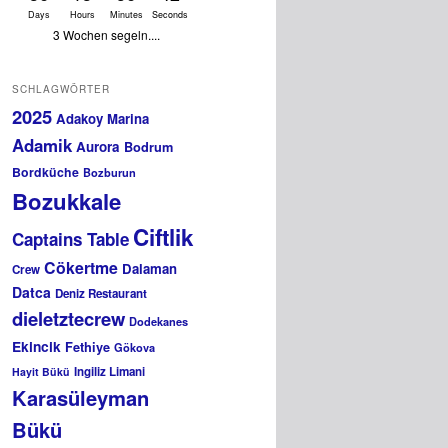
Days
Hours
Minutes
Seconds
3 Wochen segeln....
SCHLAGWÖRTER
2025
Adakoy Marina
Adamik
Aurora
Bodrum
Bordküche
Bozburun
Bozukkale
Ciftlik
Captains Table
Cökertme
Dalaman
Crew
Datca
Deniz Restaurant
dieletztecrew
Dodekanes
Ekincik
Fethiye
Gökova
Ingiliz Limani
Hayit Bükü
Karasüleyman
Bükü