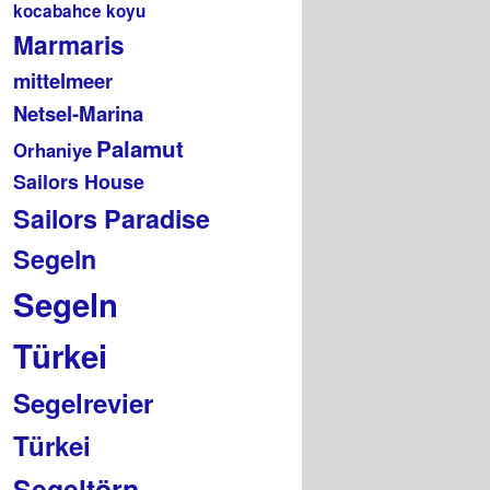
kocabahce koyu
Marmaris
mittelmeer
Netsel-Marina
Palamut
Orhaniye
Sailors House
Sailors Paradise
Segeln
Segeln
Türkei
Segelrevier
Türkei
Segeltörn