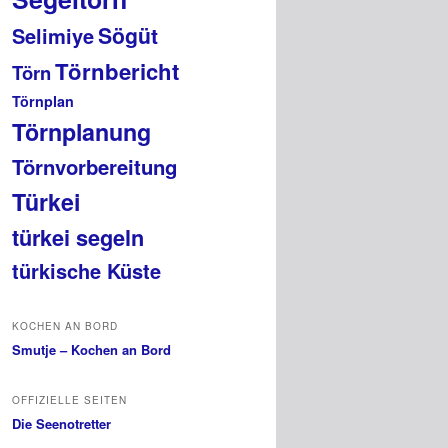
Sögüt
Selimiye
Törnbericht
Törn
Törnplan
Törnplanung
Törnvorbereitung
Türkei
türkei segeln
türkische Küste
KOCHEN AN BORD
Smutje – Kochen an Bord
OFFIZIELLE SEITEN
Die Seenotretter