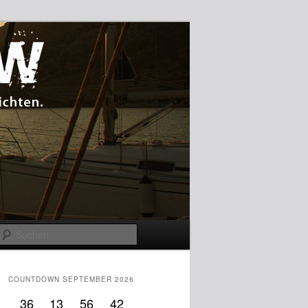
Suchen
COUNTDOWN SEPTEMBER 2026
36
13
56
41