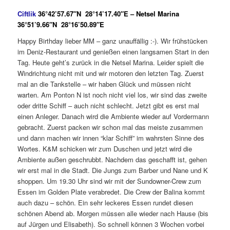
Ciftlik
36°42’57.67″N 28°14’17.40″E – Netsel Marina
36°51’9.66″N 28°16’50.89″E
Happy Birthday lieber MM – ganz unauffällig :-). Wir frühstücken
im Deniz-Restaurant und genießen einen langsamen Start in den
Tag. Heute geht’s zurück in die Netsel Marina. Leider spielt die
Windrichtung nicht mit und wir motoren den letzten Tag. Zuerst
mal an die Tankstelle – wir haben Glück und müssen nicht
warten. Am Ponton N ist noch nicht viel los, wir sind das zweite
oder dritte Schiff – auch nicht schlecht. Jetzt gibt es erst mal
einen Anleger. Danach wird die Ambiente wieder auf Vordermann
gebracht. Zuerst packen wir schon mal das meiste zusammen
und dann machen wir innen “klar Schiff” im wahrsten Sinne des
Wortes. K&M schicken wir zum Duschen und jetzt wird die
Ambiente außen geschrubbt. Nachdem das geschafft ist, gehen
wir erst mal in die Stadt. Die Jungs zum Barber und Nane und K
shoppen. Um 19.30 Uhr sind wir mit der Sundowner-Crew zum
Essen im Golden Plate verabredet. Die Crew der Balina kommt
auch dazu – schön. Ein sehr leckeres Essen rundet diesen
schönen Abend ab. Morgen müssen alle wieder nach Hause (bis
auf Jürgen und Elisabeth). So schnell können 3 Wochen vorbei