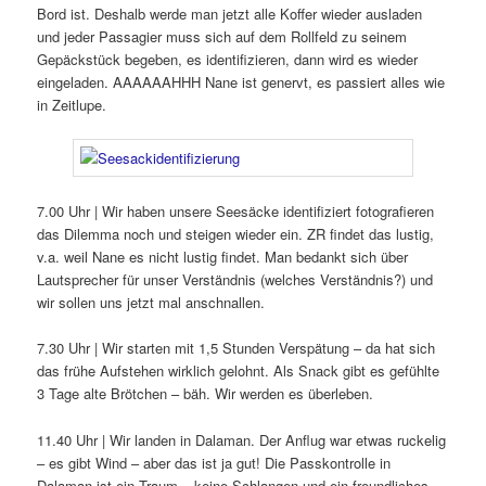
Bord ist. Deshalb werde man jetzt alle Koffer wieder ausladen
und jeder Passagier muss sich auf dem Rollfeld zu seinem
Gepäckstück begeben, es identifizieren, dann wird es wieder
eingeladen. AAAAAAHHH Nane ist genervt, es passiert alles wie
in Zeitlupe.
7.00 Uhr | Wir haben unsere Seesäcke identifiziert fotografieren
das Dilemma noch und steigen wieder ein. ZR findet das lustig,
v.a. weil Nane es nicht lustig findet. Man bedankt sich über
Lautsprecher für unser Verständnis (welches Verständnis?) und
wir sollen uns jetzt mal anschnallen.
7.30 Uhr | Wir starten mit 1,5 Stunden Verspätung – da hat sich
das frühe Aufstehen wirklich gelohnt. Als Snack gibt es gefühlte
3 Tage alte Brötchen – bäh. Wir werden es überleben.
11.40 Uhr | Wir landen in Dalaman. Der Anflug war etwas ruckelig
– es gibt Wind – aber das ist ja gut! Die Passkontrolle in
Dalaman ist ein Traum – keine Schlangen und ein freundliches