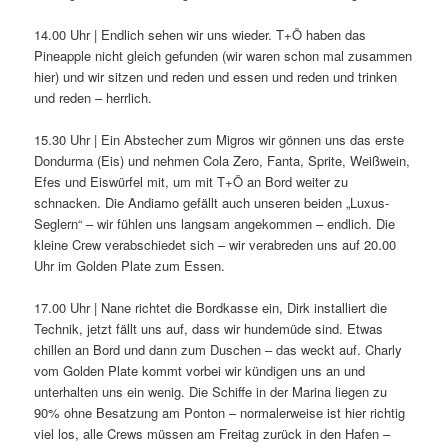
14.00 Uhr | Endlich sehen wir uns wieder. T+Ö haben das
Pineapple nicht gleich gefunden (wir waren schon mal zusammen
hier) und wir sitzen und reden und essen und reden und trinken
und reden – herrlich.
15.30 Uhr | Ein Abstecher zum Migros wir gönnen uns das erste
Dondurma (Eis) und nehmen Cola Zero, Fanta, Sprite, Weißwein,
Efes und Eiswürfel mit, um mit T+Ö an Bord weiter zu
schnacken. Die Andiamo gefällt auch unseren beiden „Luxus-
Seglern“ – wir fühlen uns langsam angekommen – endlich. Die
kleine Crew verabschiedet sich – wir verabreden uns auf 20.00
Uhr im Golden Plate zum Essen.
17.00 Uhr | Nane richtet die Bordkasse ein, Dirk installiert die
Technik, jetzt fällt uns auf, dass wir hundemüde sind. Etwas
chillen an Bord und dann zum Duschen – das weckt auf. Charly
vom Golden Plate kommt vorbei wir kündigen uns an und
unterhalten uns ein wenig. Die Schiffe in der Marina liegen zu
90% ohne Besatzung am Ponton – normalerweise ist hier richtig
viel los, alle Crews müssen am Freitag zurück in den Hafen –