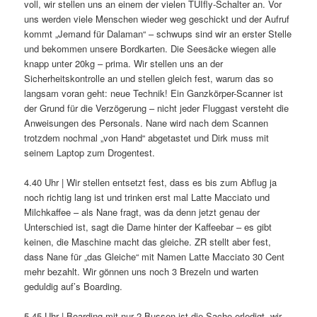
voll, wir stellen uns an einem der vielen TUIfly-Schalter an. Vor
uns werden viele Menschen wieder weg geschickt und der Aufruf
kommt „Jemand für Dalaman“ – schwups sind wir an erster Stelle
und bekommen unsere Bordkarten. Die Seesäcke wiegen alle
knapp unter 20kg – prima. Wir stellen uns an der
Sicherheitskontrolle an und stellen gleich fest, warum das so
langsam voran geht: neue Technik! Ein Ganzkörper-Scanner ist
der Grund für die Verzögerung – nicht jeder Fluggast versteht die
Anweisungen des Personals. Nane wird nach dem Scannen
trotzdem nochmal „von Hand“ abgetastet und Dirk muss mit
seinem Laptop zum Drogentest.
4.40 Uhr | Wir stellen entsetzt fest, dass es bis zum Abflug ja
noch richtig lang ist und trinken erst mal Latte Macciato und
Milchkaffee – als Nane fragt, was da denn jetzt genau der
Unterschied ist, sagt die Dame hinter der Kaffeebar – es gibt
keinen, die Maschine macht das gleiche. ZR stellt aber fest,
dass Nane für „das Gleiche“ mit Namen Latte Macciato 30 Cent
mehr bezahlt. Wir gönnen uns noch 3 Brezeln und warten
geduldig auf’s Boarding.
5.45 Uhr | Boarding mit nur 2 Bussen ist die Sache erledigt, wir