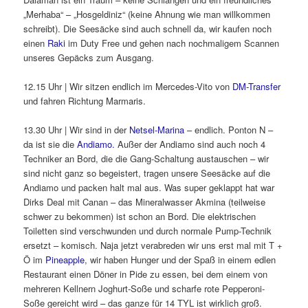
„Merhaba“ – „Hosgeldiniz“ (keine Ahnung wie man willkommen
schreibt). Die Seesäcke sind auch schnell da, wir kaufen noch
einen
Raki
im Duty Free und gehen nach nochmaligem Scannen
unseres Gepäcks zum Ausgang.
12.15 Uhr | Wir sitzen endlich im Mercedes-Vito von
DM-Transfer
und fahren Richtung Marmaris.
13.30 Uhr | Wir sind in der
Netsel-Marina
– endlich. Ponton N –
da ist sie die
Andiamo.
Außer der Andiamo sind auch noch 4
Techniker an Bord, die die Gang-Schaltung austauschen – wir
sind nicht ganz so begeistert, tragen unsere Seesäcke auf die
Andiamo und packen halt mal aus. Was super geklappt hat war
Dirks Deal mit Canan – das Mineralwasser Akmina (teilweise
schwer zu bekommen) ist schon an Bord. Die elektrischen
Toiletten sind verschwunden und durch normale Pump-Technik
ersetzt – komisch. Naja jetzt verabreden wir uns erst mal mit T +
Ö im
Pineapple
, wir haben Hunger und der Spaß in einem edlen
Restaurant einen Döner in Pide zu essen, bei dem einem von
mehreren Kellnern Joghurt-Soße und scharfe rote Pepperoni-
Soße gereicht wird – das ganze für 14 TYL ist wirklich groß.