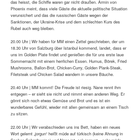
das heisst, die Schiffe waren gar nicht draußen. Armin von
Phoenix meint, dass viele Gäste die aktuelle politische Situation
verunsichert und das die russischen Gäste wegen der
Sanktionen, der Ukraine-Krise und dem schlechten Kurs des
Rubel auch weg bleiben.
20.00 Uhr | Wir haben für MM einen Zettel geschrieben, der um
18.30 Uhr von Salzburg über Istanbul kommend, landet, dass er
uns im Golden Plate findet und genießen die für uns erste laue
Sommernacht mit einem herrlichen Essen. Humus, Börek, Fried
Mushrooms, Ballon-Brot, Chicken-Curry, Golden Plank-Steak,
Filetsteak und Chicken Salad wandern in unsere Bäuche.
20.40 Uhr | MM kommt! Die Freude ist riesig. Nane rennt ihm
entgegen – er sieht sie nicht und nimmt einen anderen Weg. Er
gönnt sich noch etwas Gemüse und Brot und es ist ein
wunderbares Gefühl, wieder mit allen gemeinsam an einem Tisch
zu sitzen.
22.00 Uhr | Wir verabschieden uns ins Bett, haben ein neues
Wort gelernt „jorgun“ heißt müde auf türkisch (keine Ahnung in