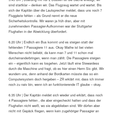
sind startklar – denken wir. Das Flugzeug wartet und wartet. Bis
sich der Kapitän über die Lautsprecher meldet, dass uns noch 7
Fluggäste fehlen – als Grund nennt er die neue
Sicherheitskontrolle. Wir waren ja früh dran, aber mit
zunehmendem Passagier-Aufkommen war der Stuttgarter
Flughafen in der Abwicklung überfordert.
6.20 Uhr | Endlich ein Bus kommt und es steigen statt der
fehlenden 7 Passagiere 11 aus. Okay Mathe ist bei vielen
Menschen nicht beliebt, da kann man 7 und 11 schon mal
durcheinanderbringen, wenn man zählt. Die Passagiere steigen
ein – eigentlich kann es losgehen. Jetzt läuft eine Stewardess
durch die Maschine und fragt, ob es hier einen Herrn Six gibt. Wir
wundern uns, denn anhand der Bordkarten müsste das so ein
Computersystem doch hergeben – ZR erklärt mir, dass ich immer
noch zu naiv bin, wenn ich an funktionierende IT glaube – okay.
6.35 Uhr | Der Kapitän meldet sich wieder und erklärt, dass noch
4 Passagiere fehlen , die aber eingecheckt hatten und dass der
Flughafen nicht weiß, wo sie abgeblieben sind. Wir dürfen aber
nicht mit Gepäck fliegen, wenn kein zugehöriger Passagier an