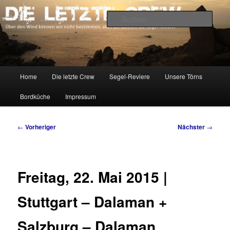
Zum
Über den Wind können wir nicht bestimmen, aber wir können die Segel
richten.
primären
Such
Inhalt
springen
DIE LETZTE CREW
Hauptmenü
Home
Die letzte Crew
Segel-Reviere
Unsere Törns
Bordküche
Impressum
Beitragsnavigation
←
Vorheriger
Nächster
→
Freitag, 22. Mai 2015 |
Stuttgart – Dalaman +
Salzburg – Dalaman