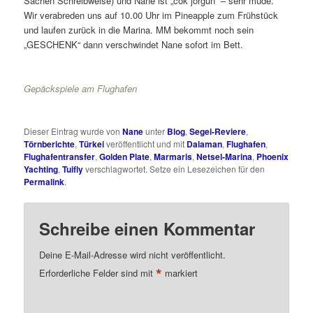
Sachen Schreibweise) und Nane ist „cok jorgun“ – sehr müde.
Wir verabreden uns auf 10.00 Uhr im Pineapple zum Frühstück
und laufen zurück in die Marina. MM bekommt noch sein
„GESCHENK“ dann verschwindet Nane sofort im Bett.
Gepäckspiele am Flughafen
Dieser Eintrag wurde von
Nane
unter
Blog
,
Segel-Reviere
,
Törnberichte
,
Türkei
veröffentlicht und mit
Dalaman
,
Flughafen
,
Flughafentransfer
,
Golden Plate
,
Marmaris
,
Netsel-Marina
,
Phoenix
Yachting
,
Tuifly
verschlagwortet. Setze ein Lesezeichen für den
Permalink
.
Schreibe einen Kommentar
Deine E-Mail-Adresse wird nicht veröffentlicht.
*
Erforderliche Felder sind mit
markiert