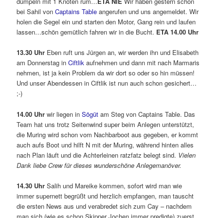
dümpeln mit 1 Knoten rum…
ETA NIE
Wir haben gestern schon
bei Sahil von
Captains Table
angerufen und uns angemeldet. Wir
holen die Segel ein und starten den Motor, Gang rein und laufen
lassen…schön gemütlich fahren wir in die Bucht.
ETA 14.00 Uhr
13.30 Uhr
Eben ruft uns Jürgen an, wir werden ihn und Elisabeth
am Donnerstag in
Ciftlik
aufnehmen und dann mit nach Marmaris
nehmen, ist ja kein Problem da wir dort so oder so hin müssen!
Und unser Abendessen in Ciftlik ist nun auch schon gesichert…
;-)
14.00 Uhr
wir liegen in
Sögüt
am Steg von Captains Table. Das
Team hat uns trotz Seitenwind super beim Anlegen unterstützt,
die Muring wird schon vom Nachbarboot aus gegeben, er kommt
auch aufs Boot und hilft N mit der Muring, während hinten alles
nach Plan läuft und die Achterleinen ratzfatz belegt sind.
Vielen
Dank liebe Crew für dieses wunderschöne Anlegemanöver.
14.30 Uhr
Salih und Mareike kommen, sofort wird man wie
immer supernett begrüßt und herzlich empfangen, man tauscht
die ersten News aus und verabredet sich zum Cay – nachdem
man sich (wie es schon Skipper Jochen immer predigte) zuerst