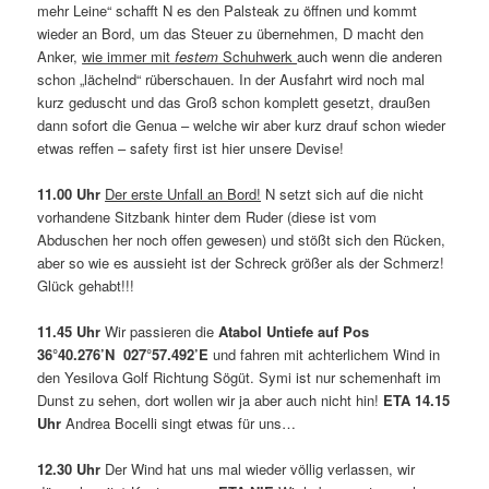
mehr Leine“ schafft N es den Palsteak zu öffnen und kommt
wieder an Bord, um das Steuer zu übernehmen, D macht den
Anker,
wie immer mit
festem
Schuhwerk
auch wenn die anderen
schon „lächelnd“ rüberschauen. In der Ausfahrt wird noch mal
kurz geduscht und das Groß schon komplett gesetzt, draußen
dann sofort die Genua – welche wir aber kurz drauf schon wieder
etwas reffen – safety first ist hier unsere Devise!
11.00 Uhr
Der erste Unfall an Bord!
N setzt sich auf die nicht
vorhandene Sitzbank hinter dem Ruder (diese ist vom
Abduschen her noch offen gewesen) und stößt sich den Rücken,
aber so wie es aussieht ist der Schreck größer als der Schmerz!
Glück gehabt!!!
11.45 Uhr
Wir passieren die
Atabol Untiefe auf Pos
36°40.276’N 027°57.492’E
und fahren mit achterlichem Wind in
den Yesilova Golf Richtung Sögüt. Symi ist nur schemenhaft im
Dunst zu sehen, dort wollen wir ja aber auch nicht hin!
ETA 14.15
Uhr
Andrea Bocelli singt etwas für uns…
12.30 Uhr
Der Wind hat uns mal wieder völlig verlassen, wir