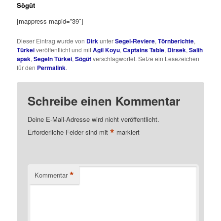
Sögüt
[mappress mapid=”39″]
Dieser Eintrag wurde von
Dirk
unter
Segel-Reviere
,
Törnberichte
,
Türkei
veröffentlicht und mit
Agil Koyu
,
Captains Table
,
Dirsek
,
Salih
apak
,
Segeln Türkei
,
Sögüt
verschlagwortet. Setze ein Lesezeichen
für den
Permalink
.
Schreibe einen Kommentar
Deine E-Mail-Adresse wird nicht veröffentlicht.
*
Erforderliche Felder sind mit
markiert
*
Kommentar