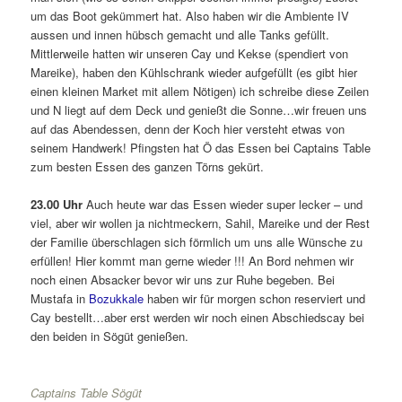
um das Boot gekümmert hat. Also haben wir die Ambiente IV
aussen und innen hübsch gemacht und alle Tanks gefüllt.
Mittlerweile hatten wir unseren Cay und Kekse (spendiert von
Mareike), haben den Kühlschrank wieder aufgefüllt (es gibt hier
einen kleinen Market mit allem Nötigen) ich schreibe diese Zeilen
und N liegt auf dem Deck und genießt die Sonne…wir freuen uns
auf das Abendessen, denn der Koch hier versteht etwas von
seinem Handwerk! Pfingsten hat Ö das Essen bei Captains Table
zum besten Essen des ganzen Törns gekürt.
23.00 Uhr
Auch heute war das Essen wieder super lecker – und
viel, aber wir wollen ja nichtmeckern, Sahil, Mareike und der Rest
der Familie überschlagen sich förmlich um uns alle Wünsche zu
erfüllen! Hier kommt man gerne wieder !!! An Bord nehmen wir
noch einen Absacker bevor wir uns zur Ruhe begeben. Bei
Mustafa in
Bozukkale
haben wir für morgen schon reserviert und
Cay bestellt…aber erst werden wir noch einen Abschiedscay bei
den beiden in Sögüt genießen.
Captains Table Sögüt