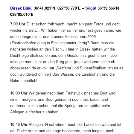
Dirsek Bükü
36°41.021’N 027°58.770’E –
Sögüt
36°39.566’N
028°05.010’E
7.00 Uhr
D ist schon früh wach, macht ein paar Fotos und geht
wieder ins Bett… Wir haben hier so tief und fest geschlafen, wie
schon lange nicht, durch unser Erlebnis von 2009
(Fastfoodabfertigung in Flotillenmanier, fertig? Dann raus die
nächsten wollen an den Tisch…) hier in Dirsek hatten wir die
Bucht eigentlich schon aus dem Gedächtnis gestrichen – aber
solange man nicht an den Steg geht (man wird vermutlich eh
abgewiesen da er voll mit „Seafarer und Sunsailflotillen“ ist) ist es
doch wunderschön hier! Das Wasser, die Landschaft und die
Ruhe – herrlich!
10.00 Uhr
Wir gehen nach dem Frühstück (frisches Brot wird
einem morgens ans Boot gebracht) nochmals baden und
entfernen gleich schon mal die Spring, um es später beim
Ablegen einfacher zu haben.
10.45 Uhr
Ablegen, N schwimmt nach der Landleine während ich
am Ruder stehe und die Lage beobachte, nach langen „noch