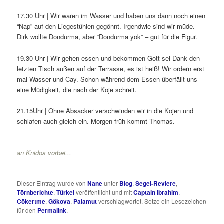
17.30 Uhr | Wir waren im Wasser und haben uns dann noch einen
“Nap” auf den Liegestühlen gegönnt. Irgendwie sind wir müde.
Dirk wollte Dondurma, aber “Dondurma yok” – gut für die Figur.
19.30 Uhr | Wir gehen essen und bekommen Gott sei Dank den
letzten Tisch außen auf der Terrasse, es ist heiß! Wir ordern erst
mal Wasser und Cay. Schon während dem Essen überfällt uns
eine Müdigkeit, die nach der Koje schreit.
21.15Uhr | Ohne Absacker verschwinden wir in die Kojen und
schlafen auch gleich ein. Morgen früh kommt Thomas.
an Knidos vorbei...
Dieser Eintrag wurde von
Nane
unter
Blog
,
Segel-Reviere
,
Törnberichte
,
Türkei
veröffentlicht und mit
Captain Ibrahim
,
Cökertme
,
Gökova
,
Palamut
verschlagwortet. Setze ein Lesezeichen
für den
Permalink
.