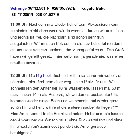
Selimiye
36°42.501’N 028°05.592’E – Kuyulu Bükü
36°47.285’N 028°04.527’E
11.00 Uhr
Nachdem mal wieder keiner zum Abkassieren kam –
zumindest nicht dann wenn wir da waren? – laufen wir aus, links
und rechts ist frei, die Nachbarn sind schon sehr früh
ausgelaufen. Wir müssen trotzdem in die Luv-Leine fahren damit
es uns nicht versetzt nachdem die Muring gefallen ist. Das Groß
haben wir gerefft gesetzt, hier weiß man ja gerade nie, was einen
draußen erwartet.
12.30 Uhr
Die
Big Foot
Bucht ist voll, also fahren wir weiter zur
nächsten, hier fährt grad einer weg – also Platz für uns! Wir
schmeissen den Anker bei 10 m Wassertiefe, lassen mal 50 m
raus – noch 10 m als Reserve, wir werden es beobachten! Es
kommen wieder einige Böen und wir pendeln mal wieder ganz
schön hin und her…während die anderen sauber da liegen???
Eine Amel kommt in die Bucht und ankert hinter uns, sie lassen
den Anker über die Winsch raus, ohne Rückwärtsfahrt und ohne
ihn einzufahren? Zumindest pendelt die Amel genauso –
beruhigend?