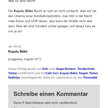
Was für eine Nacht!
Die
Kuyulu Bükü
Bucht an sich ist nicht schlecht, aber sie hat
den Charme einer Autobahnraststätte, man hört in der Nacht
viele Autos und LKW fahren, also kann die Straße nicht weit
sein! Aber wir sind trotzdem sicher gelegen und darauf kam es
uns ja an!
der Mond
Kuyulu Bükü
[mappress mapid=”37″]
Dieser Eintrag wurde von
Dirk
unter
Segel-Reviere
,
Törnberichte
,
Türkei
veröffentlicht und mit
Cafe Ceri
,
Kuyulu Bükü
,
Segeln Türkei
,
Selimiye
verschlagwortet. Setze ein Lesezeichen für den
Permalink
.
Schreibe einen Kommentar
Deine E-Mail-Adresse wird nicht veröffentlicht.