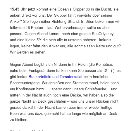
15.45 Uhr
jetzt kommt eine Oceanis Clipper 36 in die Bucht, sie
ankert direkt vor uns. Der Skipper fährt vorwärts über seinen
Anker? Sie liegen näher Richtung Strand. In Böen bekommen wir
teilweise 16 Knoten – laut Wettervorhersage, sollte es aber
passen. Gegen Abend kommt noch eine grosse SunOdyssey
und eine kleine SY die sich alle in unseren näheren Umkreis
legen, keiner fährt den Anker ein, alle schmeissen Kette und gut?
Wir werden es sehen.
Gegen Abend begibt sich N. dann in Ihr Reich (die Kombüse,
nahe beim Funkgerät denn funken kann Sie besser als D! ;-) ), es
gibt lecker
Bratkartoffeln und Tomatensalat
beim herrlichen
Sonnenuntergang. Wir genießen den Sternenhimmel, holen noch
ein Kopfkissen hinzu, …später dann unsere Schlafsäcke… und
mitten in der Nacht auch noch eine Decke, wir haben also die
ganze Nacht an Deck geschlafen – was uns unser Rücken nicht
gerade dankt! In der Nacht kamen aber immer wieder heftige
Boen was uns dazu gebracht hat so lange wie möglich an Deck
zu bleiben.