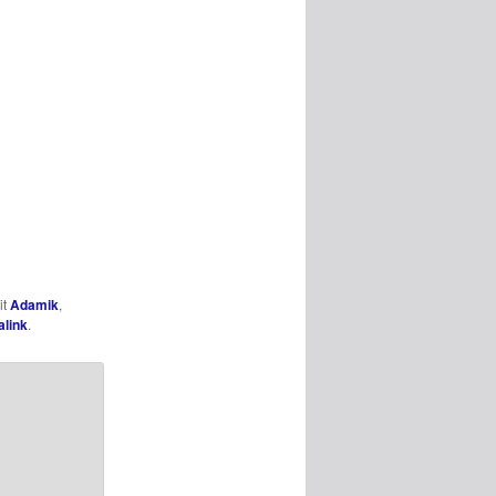
it
Adamik
,
link
.