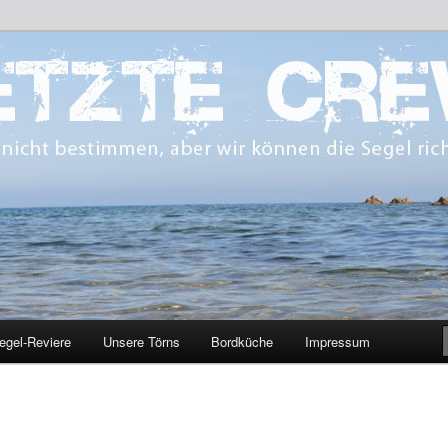
 bestimmen, aber wir können die Segel richten.
CREW
egel-Reviere
Unsere Törns
Bordküche
Impressum