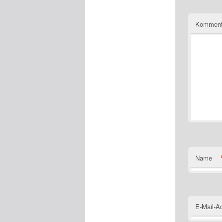
Komment
Name
E-Mail-A