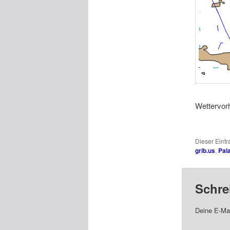
Wettervor
Dieser Eint
grib.us
,
Pal
Schre
Deine E-Mai