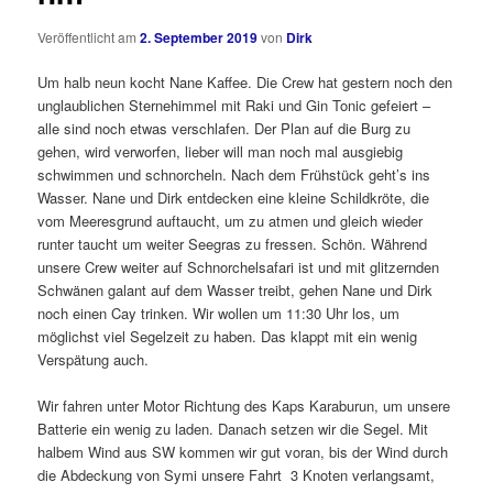
Veröffentlicht am
2. September 2019
von
Dirk
Um halb neun kocht Nane Kaffee. Die Crew hat gestern noch den
unglaublichen Sternehimmel mit Raki und Gin Tonic gefeiert –
alle sind noch etwas verschlafen. Der Plan auf die Burg zu
gehen, wird verworfen, lieber will man noch mal ausgiebig
schwimmen und schnorcheln. Nach dem Frühstück geht’s ins
Wasser. Nane und Dirk entdecken eine kleine Schildkröte, die
vom Meeresgrund auftaucht, um zu atmen und gleich wieder
runter taucht um weiter Seegras zu fressen. Schön. Während
unsere Crew weiter auf Schnorchelsafari ist und mit glitzernden
Schwänen galant auf dem Wasser treibt, gehen Nane und Dirk
noch einen Cay trinken. Wir wollen um 11:30 Uhr los, um
möglichst viel Segelzeit zu haben. Das klappt mit ein wenig
Verspätung auch.
Wir fahren unter Motor Richtung des Kaps Karaburun, um unsere
Batterie ein wenig zu laden. Danach setzen wir die Segel. Mit
halbem Wind aus SW kommen wir gut voran, bis der Wind durch
die Abdeckung von Symi unsere Fahrt 3 Knoten verlangsamt,