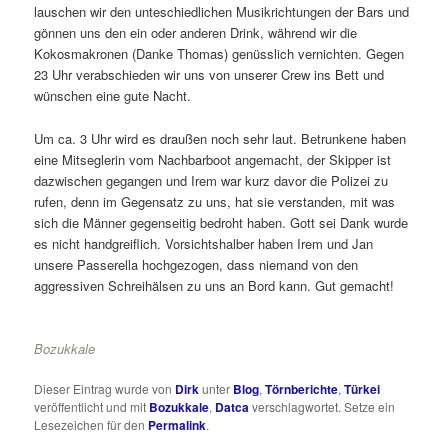
lauschen wir den unteschiedlichen Musikrichtungen der Bars und
gönnen uns den ein oder anderen Drink, während wir die
Kokosmakronen (Danke Thomas) genüsslich vernichten. Gegen
23 Uhr verabschieden wir uns von unserer Crew ins Bett und
wünschen eine gute Nacht.
Um ca. 3 Uhr wird es draußen noch sehr laut. Betrunkene haben
eine Mitseglerin vom Nachbarboot angemacht, der Skipper ist
dazwischen gegangen und Irem war kurz davor die Polizei zu
rufen, denn im Gegensatz zu uns, hat sie verstanden, mit was
sich die Männer gegenseitig bedroht haben. Gott sei Dank wurde
es nicht handgreiflich. Vorsichtshalber haben Irem und Jan
unsere Passerella hochgezogen, dass niemand von den
aggressiven Schreihälsen zu uns an Bord kann. Gut gemacht!
Bozukkale
Dieser Eintrag wurde von
Dirk
unter
Blog
,
Törnberichte
,
Türkei
veröffentlicht und mit
Bozukkale
,
Datca
verschlagwortet. Setze ein
Lesezeichen für den
Permalink
.