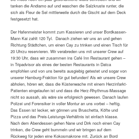
tanken die Andiamo auf und waschen die Salzkruste runter, die
sich als Fleur de Sel mittlerweile durch die Gischt auf dem Deck
festgesetzt hat.
Der Hafenmeister kommt zum Kassieren und unser Bordkassen-
Mann Kai zahlt 120 Tyl. Danach ziehen wir uns an und gehen
Richtung Städtchen, um einen Cay zu trinken und einen Tisch für
20 Uhrzu reservieren. Wir verabreden uns mit unserer Crew auf
19:30 Uhr, dass wir zusammen ins Café Inn Restaurant gehen –
in Tripadvisor als eines der besten Restaurants in Datca
empfohlen und von uns bereits ausgiebig getestet und sogar von
unserer Hamburg-Fraktion für gut befunden! Als wir unsere Crew
abholen, hören wir, dass die Küstenwache mit einem Herzinfarkt-
Patienten eingelaufen ist und dass die Herz-Rhythmus-Massage
nicht so aussah, als wäre sie erfolgreich gewesen. Danach laufen
Polizei und Forensiker in voller Montur an uns vorbei – heftig.
Das Essen ist lecker, wir gönnen uns Bruschetta, Köfte und
Pizza und das Preis-Leistungs-Verhältnis ist einfach klasse.
Nach dem Abendessen gehen Nane und Dirk noch einen Cay
trinken, die Crew geht bummeln und wir bringen auf dem
Rückweg für jeden eine Kokosmakrone mit. Zurück an Bord