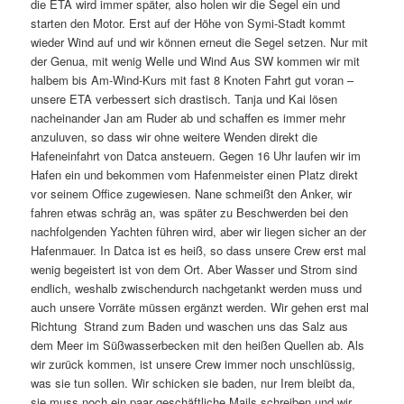
die ETA wird immer später, also holen wir die Segel ein und
starten den Motor. Erst auf der Höhe von Symi-Stadt kommt
wieder Wind auf und wir können erneut die Segel setzen. Nur mit
der Genua, mit wenig Welle und Wind Aus SW kommen wir mit
halbem bis Am-Wind-Kurs mit fast 8 Knoten Fahrt gut voran –
unsere ETA verbessert sich drastisch. Tanja und Kai lösen
nacheinander Jan am Ruder ab und schaffen es immer mehr
anzuluven, so dass wir ohne weitere Wenden direkt die
Hafeneinfahrt von Datca ansteuern. Gegen 16 Uhr laufen wir im
Hafen ein und bekommen vom Hafenmeister einen Platz direkt
vor seinem Office zugewiesen. Nane schmeißt den Anker, wir
fahren etwas schräg an, was später zu Beschwerden bei den
nachfolgenden Yachten führen wird, aber wir liegen sicher an der
Hafenmauer. In Datca ist es heiß, so dass unsere Crew erst mal
wenig begeistert ist von dem Ort. Aber Wasser und Strom sind
endlich, weshalb zwischendurch nachgetankt werden muss und
auch unsere Vorräte müssen ergänzt werden. Wir gehen erst mal
Richtung Strand zum Baden und waschen uns das Salz aus
dem Meer im Süßwasserbecken mit den heißen Quellen ab. Als
wir zurück kommen, ist unsere Crew immer noch unschlüssig,
was sie tun sollen. Wir schicken sie baden, nur Irem bleibt da,
sie muss noch ein paar geschäftliche Mails schreiben und wir