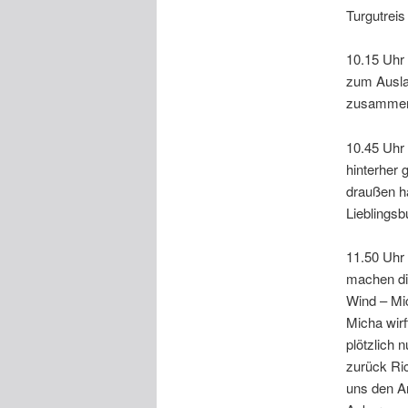
Turgutreis
10.15 Uhr
zum Ausla
zusamme
10.45 Uhr
hinterher 
draußen ha
Lieblings
11.50 Uhr 
machen die
Wind – Mi
Micha wirf
plötzlich 
zurück Ri
uns den An