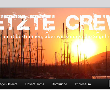
 bestimmen, aber wir können die Segel richten.
CREW
egel-Reviere
Unsere Törns
Bordküche
Impressum