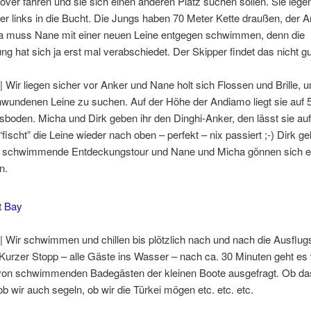
er fahren und sie sich einen anderen Platz suchen sollen. Sie lege
er links in die Bucht. Die Jungs haben 70 Meter Kette draußen, der An
a muss Nane mit einer neuen Leine entgegen schwimmen, denn die
ng hat sich ja erst mal verabschiedet. Der Skipper findet das nicht gu
| Wir liegen sicher vor Anker und Nane holt sich Flossen und Brille,
wundenen Leine zu suchen. Auf der Höhe der Andiamo liegt sie auf 
boden. Micha und Dirk geben ihr den Dinghi-Anker, den lässt sie au
“fischt” die Leine wieder nach oben – perfekt – nix passiert ;-) Dirk ge
 schwimmende Entdeckungstour und Nane und Micha gönnen sich ei
n.
| Wir schwimmen und chillen bis plötzlich nach und nach die Ausflug
rzer Stopp – alle Gäste ins Wasser – nach ca. 30 Minuten geht es 
 von schwimmenden Badegästen der kleinen Boote ausgefragt. Ob da
 ob wir auch segeln, ob wir die Türkei mögen etc. etc. etc.