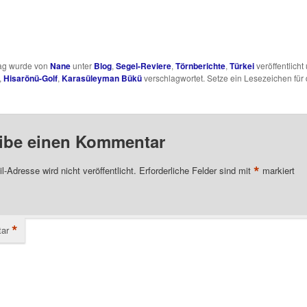
rag wurde von
Nane
unter
Blog
,
Segel-Reviere
,
Törnberichte
,
Türkei
veröffentlicht
,
Hisarönü-Golf
,
Karasüleyman Bükü
verschlagwortet. Setze ein Lesezeichen für
ibe einen Kommentar
*
l-Adresse wird nicht veröffentlicht.
Erforderliche Felder sind mit
markiert
*
ar