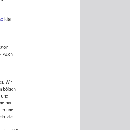
mo
klar
afon
e. Auch
er. Wir
en böigen
 und
und hat
aum und
in, die