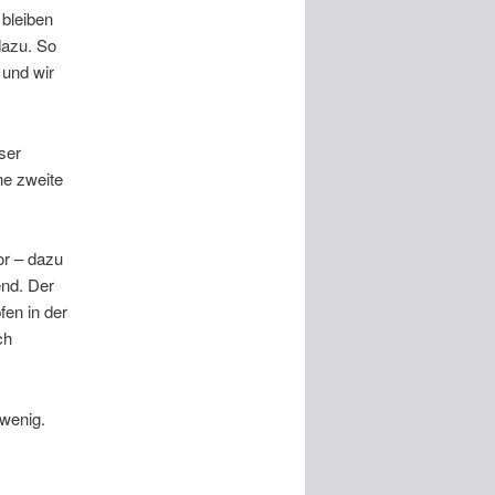
 bleiben
dazu. So
 und wir
ser
ne zweite
or – dazu
end. Der
fen in der
ch
 wenig.