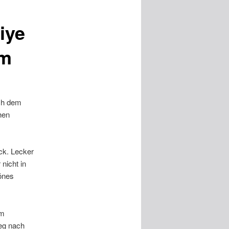
iye
nm
ach dem
hen
ck. Lecker
nicht in
hönes
am
eg nach