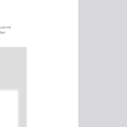
 und mit
 den