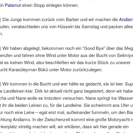
 in
Palamut
einen Stopp einlegen können.
 | Die Jungs kommen zurück vom Barber und wir machen die
Andia
ufen, verabschieden uns von Hüssein bis Samstag und packen alles
n.
 | Wir haben abgelegt, bekommen noch ein “Good Bye” über das Meg
gerufen und fahren ohne Wind unter Motor aus der Bucht von Selimiy
t es keinen Wind, also beschließen wir das kurze Stück zu unserer
bucht Karasüleyman Bükü unter Motor zurückzulegen.
| Wir kommen in die Bucht und wer hätte es gedacht, sie ist leer. Sup
 Landleinen klar. Dirk ist aktuell nicht ganz begeistert, denn wir hab
cha und Nane wolle es trotzdem versuchen. Nane springt ins Wasser
t ihr die beiden Leinen zu, für die Landleine. Sie schwimmt ans Ufer 
nur noch eine Leine – egal erst mal, außeinander fummeln, um den B
chtung Andiamo. In der Zwischenzeit kommt eine große Motoryacht re
kerplatz streitig machen will, wir erklären, dass wir hier gerade ein