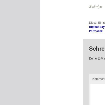
Selimiye
Dieser Eint
Bigfoot Bay
Permalink
.
Schre
Deine E-Mai
Komment