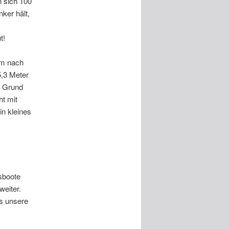
n sich 100
ker hält,
t!
 um nach
5,3 Meter
f Grund
ht mit
n kleines
sboote
weiter.
s unsere