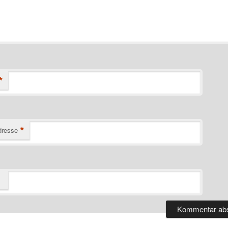
*
*
dresse