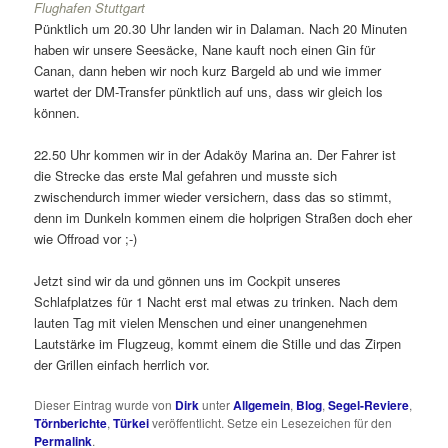
Flughafen Stuttgart
Pünktlich um 20.30 Uhr landen wir in Dalaman. Nach 20 Minuten
haben wir unsere Seesäcke, Nane kauft noch einen Gin für
Canan, dann heben wir noch kurz Bargeld ab und wie immer
wartet der DM-Transfer pünktlich auf uns, dass wir gleich los
können.
22.50 Uhr kommen wir in der Adaköy Marina an. Der Fahrer ist
die Strecke das erste Mal gefahren und musste sich
zwischendurch immer wieder versichern, dass das so stimmt,
denn im Dunkeln kommen einem die holprigen Straßen doch eher
wie Offroad vor ;-)
Jetzt sind wir da und gönnen uns im Cockpit unseres
Schlafplatzes für 1 Nacht erst mal etwas zu trinken. Nach dem
lauten Tag mit vielen Menschen und einer unangenehmen
Lautstärke im Flugzeug, kommt einem die Stille und das Zirpen
der Grillen einfach herrlich vor.
Dieser Eintrag wurde von
Dirk
unter
Allgemein
,
Blog
,
Segel-Reviere
,
Törnberichte
,
Türkei
veröffentlicht. Setze ein Lesezeichen für den
Permalink
.