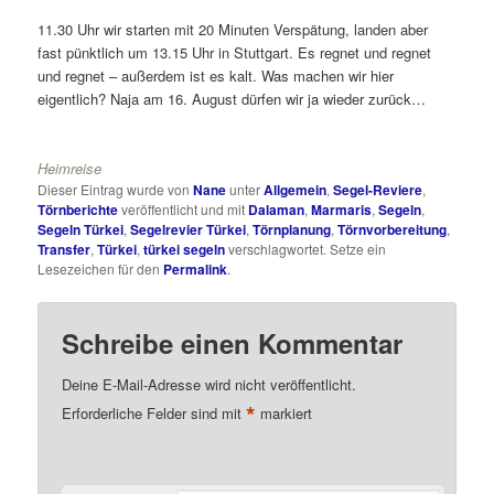
11.30 Uhr wir starten mit 20 Minuten Verspätung, landen aber
fast pünktlich um 13.15 Uhr in Stuttgart. Es regnet und regnet
und regnet – außerdem ist es kalt. Was machen wir hier
eigentlich? Naja am 16. August dürfen wir ja wieder zurück…
Heimreise
Dieser Eintrag wurde von
Nane
unter
Allgemein
,
Segel-Reviere
,
Törnberichte
veröffentlicht und mit
Dalaman
,
Marmaris
,
Segeln
,
Segeln Türkei
,
Segelrevier Türkei
,
Törnplanung
,
Törnvorbereitung
,
Transfer
,
Türkei
,
türkei segeln
verschlagwortet. Setze ein
Lesezeichen für den
Permalink
.
Schreibe einen Kommentar
Deine E-Mail-Adresse wird nicht veröffentlicht.
*
Erforderliche Felder sind mit
markiert