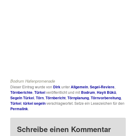
Bodrum Hafenpromenade
Dieser Eintrag wurde von
Dirk
unter
Allgemein
,
Segel-Reviere
,
Törnberichte
,
Türkei
veröffentlicht und mit
Bodrum
,
Hayit Bükü
,
Segeln Türkei
,
Törn
,
Törnbericht
,
Törnplanung
,
Törnvorbereitung
,
Türkei
,
türkei segeln
verschlagwortet. Setze ein Lesezeichen für den
Permalink
.
Schreibe einen Kommentar