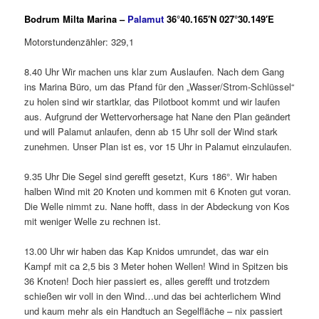
Bodrum Milta Marina –
Palamut
36°40.165′N 027°30.149′E
Motorstundenzähler: 329,1
8.40 Uhr Wir machen uns klar zum Auslaufen. Nach dem Gang
ins Marina Büro, um das Pfand für den „Wasser/Strom-Schlüssel“
zu holen sind wir startklar, das Pilotboot kommt und wir laufen
aus. Aufgrund der Wettervorhersage hat Nane den Plan geändert
und will Palamut anlaufen, denn ab 15 Uhr soll der Wind stark
zunehmen. Unser Plan ist es, vor 15 Uhr in Palamut einzulaufen.
9.35 Uhr Die Segel sind gerefft gesetzt, Kurs 186°. Wir haben
halben Wind mit 20 Knoten und kommen mit 6 Knoten gut voran.
Die Welle nimmt zu. Nane hofft, dass in der Abdeckung von Kos
mit weniger Welle zu rechnen ist.
13.00 Uhr wir haben das Kap Knidos umrundet, das war ein
Kampf mit ca 2,5 bis 3 Meter hohen Wellen! Wind in Spitzen bis
36 Knoten! Doch hier passiert es, alles gerefft und trotzdem
schießen wir voll in den Wind…und das bei achterlichem Wind
und kaum mehr als ein Handtuch an Segelfläche – nix passiert