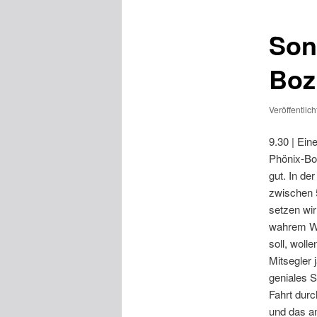
Son
Boz
Veröffentlic
9.30 | Ein
Phönix-Boo
gut. In de
zwischen 
setzen wir
wahrem Wi
soll, woll
Mitsegler 
geniales S
Fahrt dur
und das a