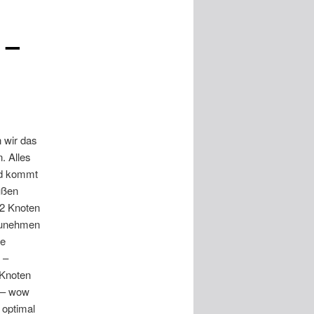
 –
n wir das
. Alles
nd kommt
ußen
12 Knoten
 zunehmen
re
 –
 Knoten
 – wow
 optimal