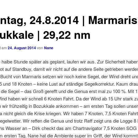
ntag, 24.8.2014 | Marmaris
ukkale | 29,22 nm
ht am
24. August 2014
von
Nane
e halbe Stunde später als geplant, laufen wir aus. Zur Sicherheit habe
t auf Standbuy, damit wir nicht auf die andere Seite getrieben werden
r Bucht von Marmaris setzen wir noch keine Segel, der Wind dreht u
5 und 18 Knoten – keine Lust auf ständige Segelkorrektur. Kaum dra
 die Segel – das Groß gerefft und die Genua erst mal zu 100 %. Mit 
nd haben wir schnell 6 Knoten Fahrt. Da der Wind ab 15 Uhr stark
en wir frühzeitig in Bozukkale ankommen – am ersten Tag sollen unse
ja nicht gleich die Krise kriegen. Wir haben 7 Knoten, 7,5 Knoten Fahrt
egelwetter. Wir reffen die Genua und trotz Reff zeigt uns die Logge 8
chs Wasser an – Dirk checkt das am Chartnavigator 7,5 Knoten SOG
m ersten Tag. Nane hat die Ambiente super im Griff, der Wind kommt