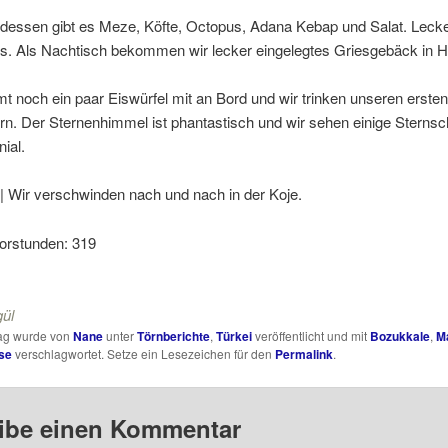
essen gibt es Meze, Köfte, Octopus, Adana Kebap und Salat. Lecker
s. Als Nachtisch bekommen wir lecker eingelegtes Griesgebäck in 
 noch ein paar Eiswürfel mit an Bord und wir trinken unseren ersten
rn. Der Sternenhimmel ist phantastisch und wir sehen einige Sterns
nial.
| Wir verschwinden nach und nach in der Koje.
orstunden: 319
ül
rag wurde von
Nane
unter
Törnberichte
,
Türkei
veröffentlicht und mit
Bozukkale
,
M
se
verschlagwortet. Setze ein Lesezeichen für den
Permalink
.
ibe einen Kommentar