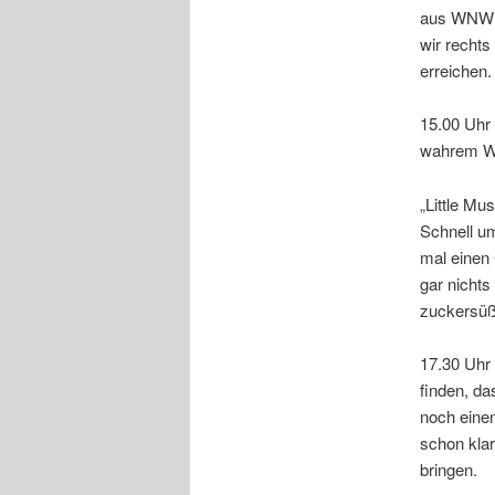
aus WNW u
wir recht
erreichen.
15.00 Uhr 
wahrem Wi
„Little Mu
Schnell u
mal einen 
gar nichts
zuckersüß
17.30 Uhr
finden, da
noch eine
schon kla
bringen.