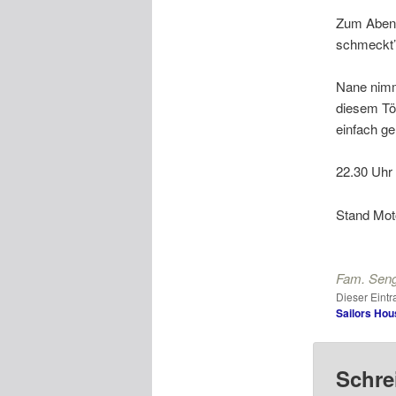
Zum Abend
schmeckt’
Nane nimmt
diesem Tö
einfach ge
22.30 Uhr 
Stand Mot
Fam. Seng
Dieser Eint
Sailors Hou
Schre