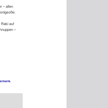
 – allen
Honigsoße.
 Raki auf
chnuppen –
armaris
,