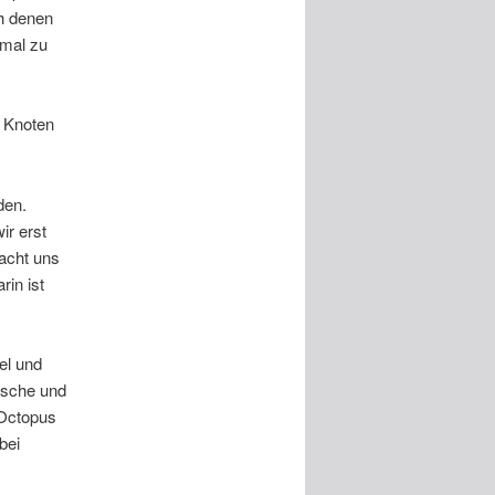
h denen
imal zu
0 Knoten
den.
ir erst
acht uns
rin ist
el und
Dusche und
 Octopus
bei