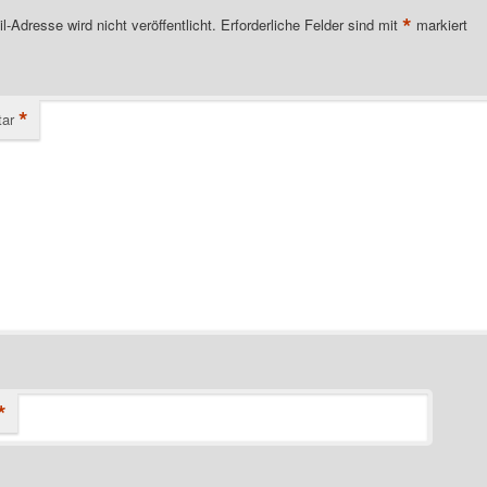
*
l-Adresse wird nicht veröffentlicht.
Erforderliche Felder sind mit
markiert
*
ar
*