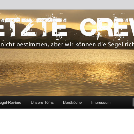
 bestimmen, aber wir können die Segel richten.
CREW
egel-Reviere
Unsere Törns
Bordküche
Impressum