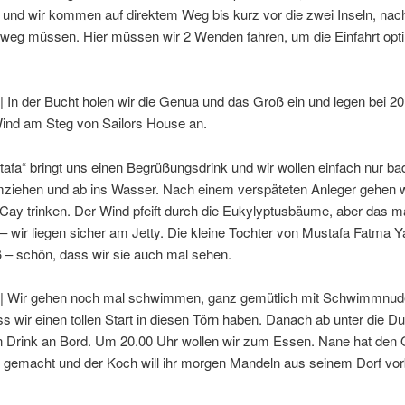
nd wir kommen auf direktem Weg bis kurz vor die zwei Inseln, nac
s weg müssen. Hier müssen wir 2 Wenden fahren, um die Einfahrt opt
| In der Bucht holen wir die Genua und das Groß ein und legen bei 2
nd am Steg von Sailors House an.
stafa“ bringt uns einen Begrüßungsdrink und wir wollen einfach nur ba
mziehen und ab ins Wasser. Nach einem verspäteten Anleger gehen w
Cay trinken. Der Wind pfeift durch die Eukylyptusbäume, aber das m
 – wir liegen sicher am Jetty. Die kleine Tochter von Mustafa Fatma Ya
 – schön, dass wir sie auch mal sehen.
 | Wir gehen noch mal schwimmen, ganz gemütlich mit Schwimmnud
ss wir einen tollen Start in diesen Törn haben. Danach ab unter die 
n Drink an Bord. Um 20.00 Uhr wollen wir zum Essen. Nane hat den
r gemacht und der Koch will ihr morgen Mandeln aus seinem Dorf vor