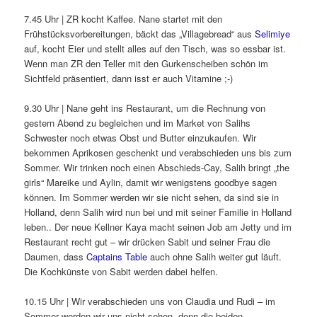
7.45 Uhr | ZR kocht Kaffee. Nane startet mit den
Frühstücksvorbereitungen, bäckt das „Villagebread“ aus
Selimiye
auf, kocht Eier und stellt alles auf den Tisch, was so essbar ist.
Wenn man ZR den Teller mit den Gurkenscheiben schön im
Sichtfeld präsentiert, dann isst er auch Vitamine ;-)
9.30 Uhr | Nane geht ins Restaurant, um die Rechnung von
gestern Abend zu begleichen und im Market von Salihs
Schwester noch etwas Obst und Butter einzukaufen. Wir
bekommen Aprikosen geschenkt und verabschieden uns bis zum
Sommer. Wir trinken noch einen Abschieds-Cay, Salih bringt „the
girls“ Mareike und Aylin, damit wir wenigstens goodbye sagen
können. Im Sommer werden wir sie nicht sehen, da sind sie in
Holland, denn Salih wird nun bei und mit seiner Familie in Holland
leben.. Der neue Kellner Kaya macht seinen Job am Jetty und im
Restaurant recht gut – wir drücken Sabit und seiner Frau die
Daumen, dass
Captains Table
auch ohne Salih weiter gut läuft.
Die Kochkünste von Sabit werden dabei helfen.
10.15 Uhr | Wir verabschieden uns von Claudia und Rudi – im
Sommer werden wir uns nicht sehen, denn die beiden