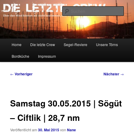
Zum
Über den Wind können wir nicht bestimmen, aber wir können die Segel
richten.
primären
Such
Inhalt
springen
DIE LETZTE CREW
Hauptmenü
Home
Die letzte Crew
Segel-Reviere
Unsere Törns
Bordküche
Impressum
Beitragsnavigation
←
Vorheriger
Nächster
→
Samstag 30.05.2015 | Sögüt
– Ciftlik | 28,7 nm
Veröffentlicht am
30. Mai 2015
von
Nane