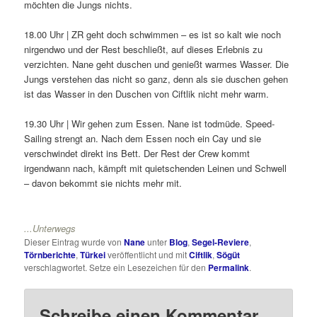
möchten die Jungs nichts.
18.00 Uhr | ZR geht doch schwimmen – es ist so kalt wie noch
nirgendwo und der Rest beschließt, auf dieses Erlebnis zu
verzichten. Nane geht duschen und genießt warmes Wasser. Die
Jungs verstehen das nicht so ganz, denn als sie duschen gehen
ist das Wasser in den Duschen von Ciftlik nicht mehr warm.
19.30 Uhr | Wir gehen zum Essen. Nane ist todmüde. Speed-
Sailing strengt an. Nach dem Essen noch ein Cay und sie
verschwindet direkt ins Bett. Der Rest der Crew kommt
irgendwann nach, kämpft mit quietschenden Leinen und Schwell
– davon bekommt sie nichts mehr mit.
...Unterwegs
Dieser Eintrag wurde von
Nane
unter
Blog
,
Segel-Reviere
,
Törnberichte
,
Türkei
veröffentlicht und mit
Ciftlik
,
Sögüt
verschlagwortet. Setze ein Lesezeichen für den
Permalink
.
Schreibe einen Kommentar