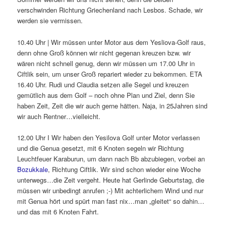
verschwinden Richtung Griechenland nach Lesbos. Schade, wir
werden sie vermissen.
10.40 Uhr | Wir müssen unter Motor aus dem Yesliova-Golf raus,
denn ohne Groß können wir nicht gegenan kreuzen bzw. wir
wären nicht schnell genug, denn wir müssen um 17.00 Uhr in
Ciftlik sein, um unser Groß repariert wieder zu bekommen. ETA
16.40 Uhr. Rudi und Claudia setzen alle Segel und kreuzen
gemütlich aus dem Golf – noch ohne Plan und Ziel, denn Sie
haben Zeit, Zeit die wir auch gerne hätten. Naja, in 25Jahren sind
wir auch Rentner…vielleicht.
12.00 Uhr I Wir haben den Yesilova Golf unter Motor verlassen
und die Genua gesetzt, mit 6 Knoten segeln wir Richtung
Leuchtfeuer Karaburun, um dann nach Bb abzubiegen, vorbei an
Bozukkale
, Richtung Ciftlik. Wir sind schon wieder eine Woche
unterwegs…die Zeit vergeht. Heute hat Gerlinde Geburtstag, die
müssen wir unbedingt anrufen ;-) Mit achterlichem Wind und nur
mit Genua hört und spürt man fast nix…man „gleitet“ so dahin…
und das mit 6 Knoten Fahrt.