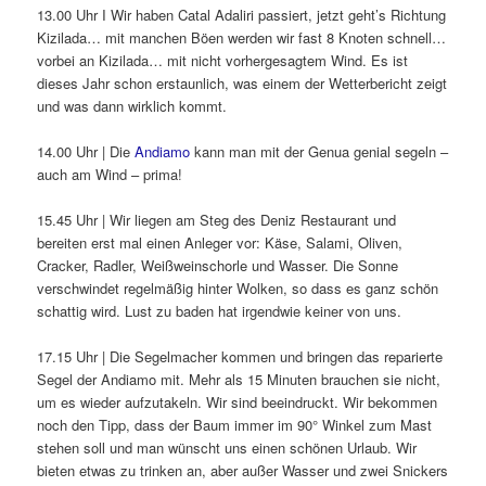
13.00 Uhr I Wir haben Catal Adaliri passiert, jetzt geht’s Richtung
Kizilada… mit manchen Böen werden wir fast 8 Knoten schnell…
vorbei an Kizilada… mit nicht vorhergesagtem Wind. Es ist
dieses Jahr schon erstaunlich, was einem der Wetterbericht zeigt
und was dann wirklich kommt.
14.00 Uhr | Die
Andiamo
kann man mit der Genua genial segeln –
auch am Wind – prima!
15.45 Uhr | Wir liegen am Steg des Deniz Restaurant und
bereiten erst mal einen Anleger vor: Käse, Salami, Oliven,
Cracker, Radler, Weißweinschorle und Wasser. Die Sonne
verschwindet regelmäßig hinter Wolken, so dass es ganz schön
schattig wird. Lust zu baden hat irgendwie keiner von uns.
17.15 Uhr | Die Segelmacher kommen und bringen das reparierte
Segel der Andiamo mit. Mehr als 15 Minuten brauchen sie nicht,
um es wieder aufzutakeln. Wir sind beeindruckt. Wir bekommen
noch den Tipp, dass der Baum immer im 90° Winkel zum Mast
stehen soll und man wünscht uns einen schönen Urlaub. Wir
bieten etwas zu trinken an, aber außer Wasser und zwei Snickers