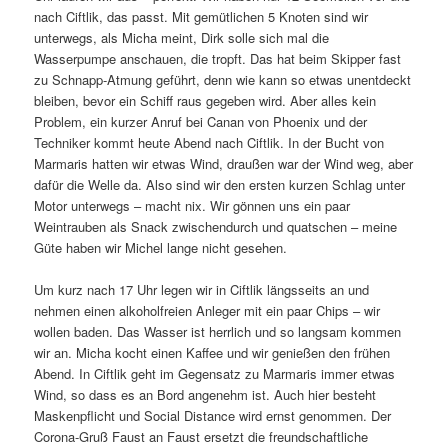
nach Ciftlik, das passt. Mit gemütlichen 5 Knoten sind wir
unterwegs, als Micha meint, Dirk solle sich mal die
Wasserpumpe anschauen, die tropft. Das hat beim Skipper fast
zu Schnapp-Atmung geführt, denn wie kann so etwas unentdeckt
bleiben, bevor ein Schiff raus gegeben wird. Aber alles kein
Problem, ein kurzer Anruf bei Canan von Phoenix und der
Techniker kommt heute Abend nach Ciftlik. In der Bucht von
Marmaris hatten wir etwas Wind, draußen war der Wind weg, aber
dafür die Welle da. Also sind wir den ersten kurzen Schlag unter
Motor unterwegs – macht nix. Wir gönnen uns ein paar
Weintrauben als Snack zwischendurch und quatschen – meine
Güte haben wir Michel lange nicht gesehen.
Um kurz nach 17 Uhr legen wir in Ciftlik längsseits an und
nehmen einen alkoholfreien Anleger mit ein paar Chips – wir
wollen baden. Das Wasser ist herrlich und so langsam kommen
wir an. Micha kocht einen Kaffee und wir genießen den frühen
Abend. In Ciftlik geht im Gegensatz zu Marmaris immer etwas
Wind, so dass es an Bord angenehm ist. Auch hier besteht
Maskenpflicht und Social Distance wird ernst genommen. Der
Corona-Gruß Faust an Faust ersetzt die freundschaftliche