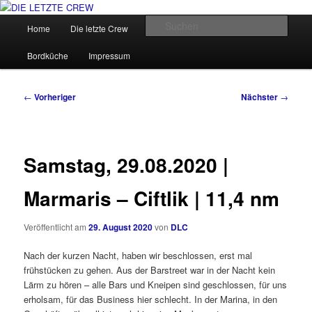
Zum
Über den Wind können wir nicht bestimmen, aber wir können die Segel
richten.
primären
Hauptmenü
Such
Home
Die letzte Crew
Segel-Reviere
Unsere Törns
Inhalt
springen
DIE LETZTE CREW
Bordküche
Impressum
Beitragsnavigation
←
Vorheriger
Nächster
→
Samstag, 29.08.2020 |
Marmaris – Ciftlik | 11,4 nm
Veröffentlicht am
29. August 2020
von
DLC
Nach der kurzen Nacht, haben wir beschlossen, erst mal
frühstücken zu gehen. Aus der Barstreet war in der Nacht kein
Lärm zu hören – alle Bars und Kneipen sind geschlossen, für uns
erholsam, für das Business hier schlecht. In der Marina, in den