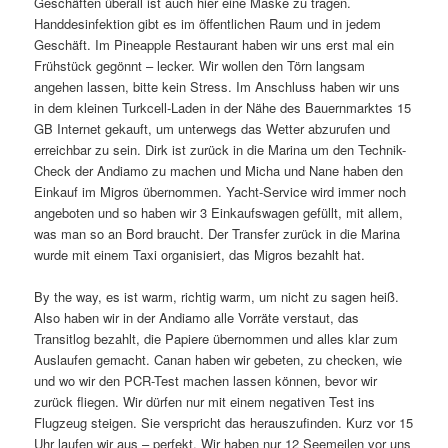
Geschäften überall ist auch hier eine Maske zu tragen.
Handdesinfektion gibt es im öffentlichen Raum und in jedem
Geschäft. Im Pineapple Restaurant haben wir uns erst mal ein
Frühstück gegönnt – lecker. Wir wollen den Törn langsam
angehen lassen, bitte kein Stress. Im Anschluss haben wir uns
in dem kleinen Turkcell-Laden in der Nähe des Bauernmarktes 15
GB Internet gekauft, um unterwegs das Wetter abzurufen und
erreichbar zu sein. Dirk ist zurück in die Marina um den Technik-
Check der Andiamo zu machen und Micha und Nane haben den
Einkauf im Migros übernommen. Yacht-Service wird immer noch
angeboten und so haben wir 3 Einkaufswagen gefüllt, mit allem,
was man so an Bord braucht. Der Transfer zurück in die Marina
wurde mit einem Taxi organisiert, das Migros bezahlt hat.
By the way, es ist warm, richtig warm, um nicht zu sagen heiß.
Also haben wir in der Andiamo alle Vorräte verstaut, das
Transitlog bezahlt, die Papiere übernommen und alles klar zum
Auslaufen gemacht. Canan haben wir gebeten, zu checken, wie
und wo wir den PCR-Test machen lassen können, bevor wir
zurück fliegen. Wir dürfen nur mit einem negativen Test ins
Flugzeug steigen. Sie verspricht das herauszufinden. Kurz vor 15
Uhr laufen wir aus – perfekt. Wir haben nur 12 Seemeilen vor uns