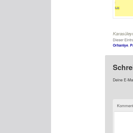
Karasüle
Dieser Eint
Orhaniye
,
P
Schre
Deine E-Mai
Komment