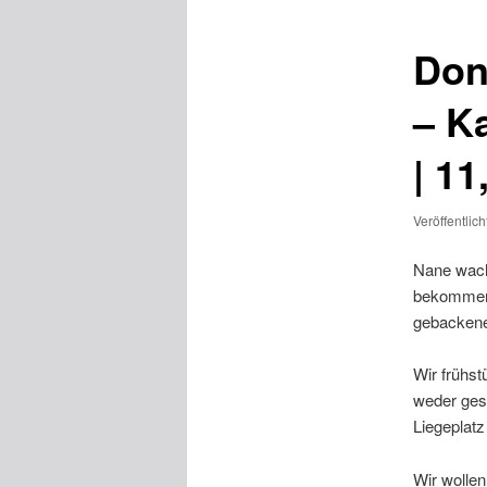
Don
– K
| 1
Veröffentlic
Nane wacht
bekommen. 
gebackenen
Wir frühst
weder gest
Liegeplatz
Wir wollen