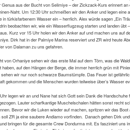
r Genua aus der Bucht von Selimiye – der Zickzack-Kurs erinnert an 
nen-Naht. Um 12:30 Uhr schmeißen wir den Anker und legen eine a
 in türkisfarbenem Wasser ein – herrlich. Alex würde sagen „Ein Tr
in beobachten wir, wie ein Wasserflugzeug starten und landen übt –
aus. Kurz vor 15 Uhr holen wir den Anker auf und machen uns auf 
iye. Dirk hat in der Palmiye Marina reserviert und ZR wird heute Ab
er von Dalaman zu uns gefahren.
cht von Orhaniye sehen wir das erste Mal auf dem Törn, was die Wal
t haben, auf den Hängen der Berge, die immer herrlich grün mit Pini
 sehen wir nur noch schwarze Baumstümpfe. Das Feuer ist gefährlic
haft gekommen und die Menschen wurden teilweise über’s Wasser eva
Uhr legen wir an und Nane hat sich Gott sein Dank die Handschuhe f
gezogen. Lauter scharfkantige Muschelschalen hätten sonst recht s
nen. Bevor wir die Luken wieder auf machen, spritzen wir das Boot 
ch soll ZR ja eine saubere Andiamo vorfinden. Danach gehen Dirk un
 und bringen für die gesamte Crew Dondurma mit. Es fasziniert uns 