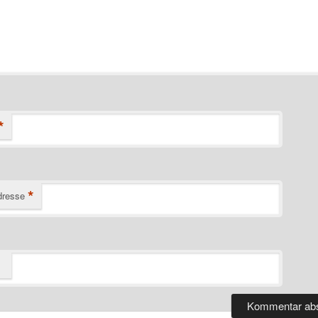
*
*
dresse