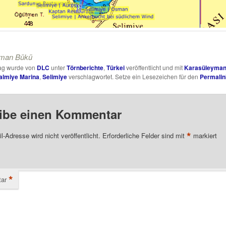
yman Bükü
rag wurde von
DLC
unter
Törnberichte
,
Türkei
veröffentlicht und mit
Karasüleyman
almiye Marina
,
Selimiye
verschlagwortet. Setze ein Lesezeichen für den
Permalin
ibe einen Kommentar
*
l-Adresse wird nicht veröffentlicht.
Erforderliche Felder sind mit
markiert
*
ar