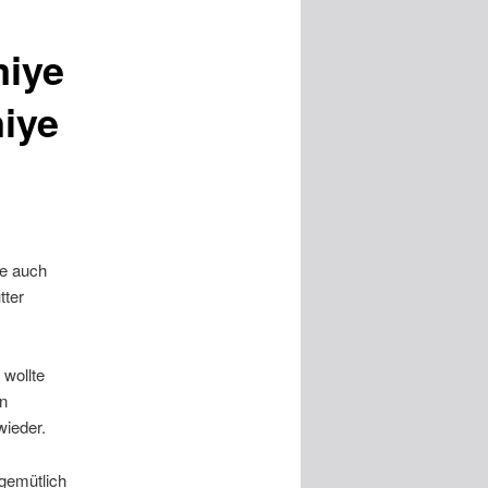
miye
iye
ie auch
tter
 wollte
en
wieder.
gemütlich