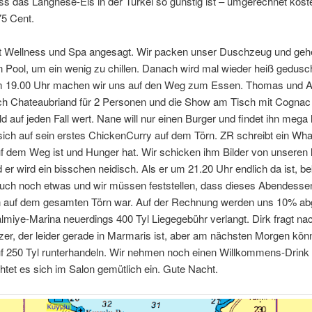
ss das Langnese-Eis in der Türkei so günstig ist – umgerechnet koste
5 Cent.
t Wellness und Spa angesagt. Wir packen unser Duschzeug und geh
 Pool, um ein wenig zu chillen. Danach wird mal wieder heiß gedusc
Um 19.00 Uhr machen wir uns auf den Weg zum Essen. Thomas und A
ch Chateaubriand für 2 Personen und die Show am Tisch mit Cognac
ld auf jeden Fall wert. Nane will nur einen Burger und findet ihn mega
 sich auf sein erstes ChickenCurry auf dem Törn. ZR schreibt ein Wh
f dem Weg ist und Hunger hat. Wir schicken ihm Bilder von unseren 
d er wird ein bisschen neidisch. Als er um 21.20 Uhr endlich da ist, 
 auch noch etwas und wir müssen feststellen, dass dieses Abendesse
n auf dem gesamten Törn war. Auf der Rechnung werden uns 10% a
almiye-Marina neuerdings 400 Tyl Liegegebühr verlangt. Dirk fragt n
er, der leider gerade in Marmaris ist, aber am nächsten Morgen könn
f 250 Tyl runterhandeln. Wir nehmen noch einen Willkommens-Drink
htet es sich im Salon gemütlich ein. Gute Nacht.