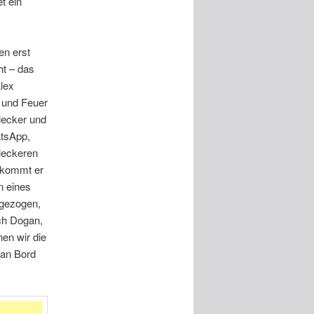
t ein
en erst
ht – das
lex
 und Feuer
 lecker und
atsApp,
leckeren
bekommt er
n eines
bgezogen,
ach Dogan,
en wir die
 an Bord