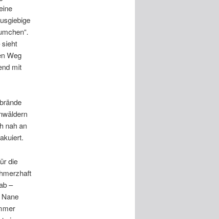
eine
usgiebige
äumchen“.
 sieht
den Weg
end mit
dbrände
enwäldern
h nah an
kuiert.
ür die
chmerzhaft
ab –
d Nane
immer