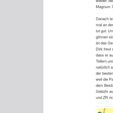
wieder, da
Magnum 7
Danach is
mal an den
tut gut. 
gönnen si
ist das Ge
Dirk freut
dass er au
Tellern un
natürlich
der beste
weil die P
dem Besitz
Gebühr au
und ZR ric