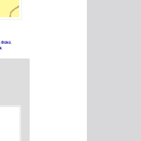
 Bükü
,
k
.