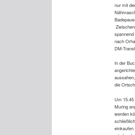
nur mit de
Nähmaschi
Badepause
Zwischendr
spannend 
nach Orhan
DM-Transf
In der Bu
angerichte
aussahen,
die Ortsc
Um 15.45 
Muring an
werden kön
schließli
einkaufen