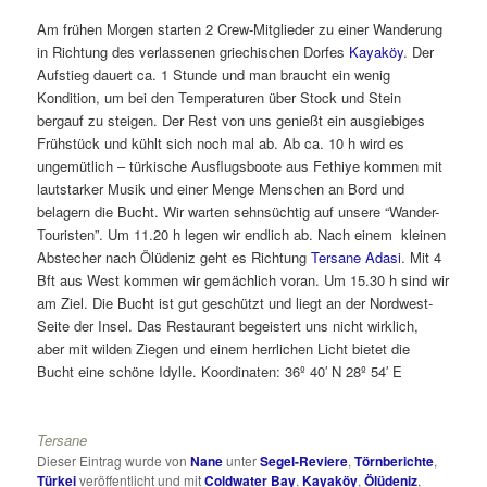
Am frühen Morgen starten 2 Crew-Mitglieder zu einer Wanderung
in Richtung des verlassenen griechischen Dorfes
Kayaköy
. Der
Aufstieg dauert ca. 1 Stunde und man braucht ein wenig
Kondition, um bei den Temperaturen über Stock und Stein
bergauf zu steigen. Der Rest von uns genießt ein ausgiebiges
Frühstück und kühlt sich noch mal ab. Ab ca. 10 h wird es
ungemütlich – türkische Ausflugsboote aus Fethiye kommen mit
lautstarker Musik und einer Menge Menschen an Bord und
belagern die Bucht. Wir warten sehnsüchtig auf unsere “Wander-
Touristen”. Um 11.20 h legen wir endlich ab. Nach einem kleinen
Abstecher nach Ölüdeniz geht es Richtung
Tersane Adasi
. Mit 4
Bft aus West kommen wir gemächlich voran. Um 15.30 h sind wir
am Ziel. Die Bucht ist gut geschützt und liegt an der Nordwest-
Seite der Insel. Das Restaurant begeistert uns nicht wirklich,
aber mit wilden Ziegen und einem herrlichen Licht bietet die
Bucht eine schöne Idylle. Koordinaten:
36º 40′ N 28º 54′ E
Tersane
Dieser Eintrag wurde von
Nane
unter
Segel-Reviere
,
Törnberichte
,
Türkei
veröffentlicht und mit
Coldwater Bay
,
Kayaköy
,
Ölüdeniz
,