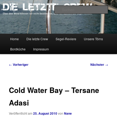
Zum
Über den Wind können wir nicht bestimmen, aber wir können die Segel
richten.
primären
Such
Inhalt
springen
DIE LETZTE CREW
Hauptmenü
Home
Die letzte Crew
Segel-Reviere
Unsere Törns
Bordküche
Impressum
Beitragsnavigation
←
Vorheriger
Nächster
→
Cold Water Bay – Tersane
Adasi
Veröffentlicht am
25. August 2010
von
Nane