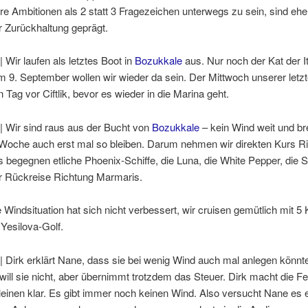
e Ambitionen als 2 statt 3 Fragezeichen unterwegs zu sein, sind ehe
r Zurückhaltung geprägt.
| Wir laufen als letztes Boot in
Bozukkale
aus. Nur noch der Kat der It
Am 9. September wollen wir wieder da sein. Der Mittwoch unserer letz
 Tag vor Ciftlik, bevor es wieder in die Marina geht.
| Wir sind raus aus der Bucht von
Bozukkale
– kein Wind weit und br
e Woche auch erst mal so bleiben. Darum nehmen wir direkten Kurs R
s begegnen etliche Phoenix-Schiffe, die Luna, die White Pepper, die 
er Rückreise Richtung Marmaris.
e Windsituation hat sich nicht verbessert, wir cruisen gemütlich mit 5
Yesilova-Golf.
| Dirk erklärt Nane, dass sie bei wenig Wind auch mal anlegen könnt
will sie nicht, aber übernimmt trotzdem das Steuer. Dirk macht die F
leinen klar. Es gibt immer noch keinen Wind. Also versucht Nane es 