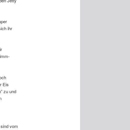
den Jetty
uper
ich ihr
r
wimm-
noch
r Eis
n” zu und
n
r sind vom