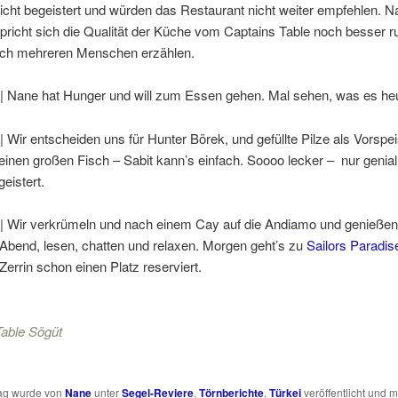
cht begeistert und würden das Restaurant nicht weiter empfehlen. Na
 spricht sich die Qualität der Küche vom Captains Table noch besser 
och mehreren Menschen erzählen.
| Nane hat Hunger und will zum Essen gehen. Mal sehen, was es heu
| Wir entscheiden uns für Hunter Börek, und gefüllte Pilze als Vorspe
 einen großen Fisch – Sabit kann’s einfach. Soooo lecker – nur genia
geistert.
| Wir verkrümeln und nach einem Cay auf die Andiamo und genießen i
Abend, lesen, chatten und relaxen. Morgen geht’s zu
Sailors Paradis
Zerrin schon einen Platz reserviert.
Table Sögüt
rag wurde von
Nane
unter
Segel-Reviere
,
Törnberichte
,
Türkei
veröffentlicht und m