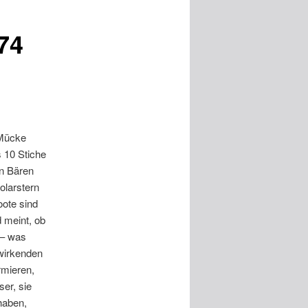
74
 Mücke
 10 Stiche
en Bären
olarstern
oote sind
 meint, ob
 – was
 wirkenden
rmieren,
er, sie
 haben,