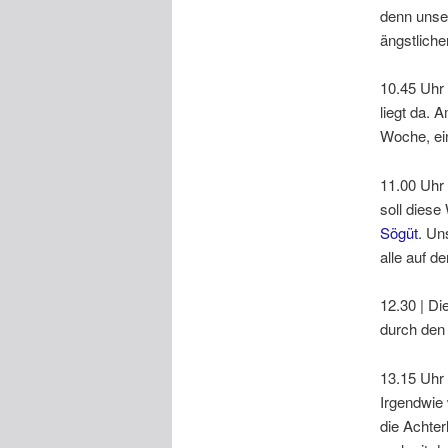
denn unser
ängstliche
10.45 Uhr 
liegt da. 
Woche, ein
11.00 Uhr 
soll dies
Sögüt
. Un
alle auf d
12.30 | Di
durch den 
13.15 Uhr 
Irgendwie 
die Achter