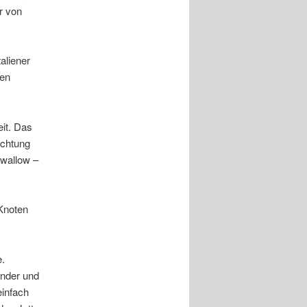
r von
aliener
ten
eit. Das
ichtung
Swallow –
 Knoten
e.
ender und
einfach