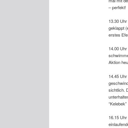
mal mit d
– perfekt!
13.30 Uhr
geklappt (
erstes Efe
14.00 Uhr
schwimmen
Aktion heu
14.45 Uhr 
geschwind 
sichtlich.
unterhalte
“Kelebek” 
16.15 Uhr
einlaufend