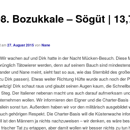
08. Bozukkale – Sögüt | 13,
ht am
27. August 2015
von
Nane
| Wir wachen auf und Dirk hatte in der Nacht Mücken-Besuch. Diese
prünglich Tätowierer werden, denn auf seinem Bauch sind mindestens
ander und Nane meint, sieht fast so aus, wie das Sternbild des groß
zu Dirk passen). Etwas weiter Richtung Hüfte wurde auch noch der P
– witzig! Dirk schaut raus und glaubt seinen Augen kaum, die Schnellb
 Steg. Der Italiener nebenan macht uns auch darauf aufmerksam und
ternehmen wollen. Wir informieren den Eigner und die Charter-Basis
 allein sonst tun. Außerdem haben wir vor den militärisch ausgebildet
uch gehörigen Respekt. Die Charter-Basis will die Küstenwache info
ll ist den Männern ja nichts nachzuweisen – wir denken, es wäre bess
 frischer Tat zu ertappen, aber damit wollen wir besser nichts zu tun