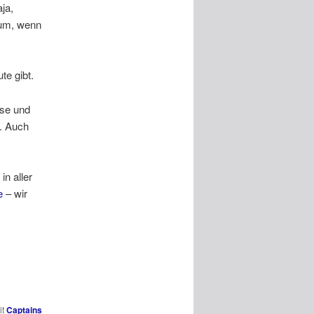
ja,
rum, wenn
te gibt.
ise und
l. Auch
n aller
e
– wir
it
Captains