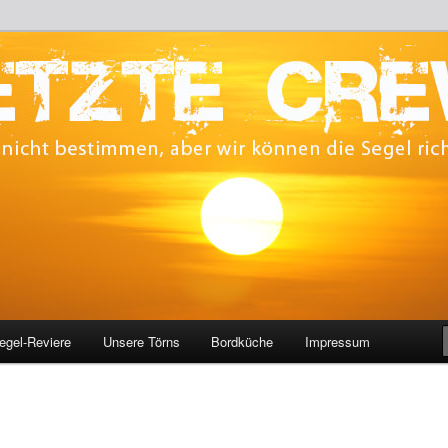
 bestimmen, aber wir können die Segel richten.
CREW
egel-Reviere
Unsere Törns
Bordküche
Impressum