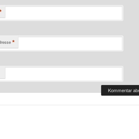
*
*
dresse