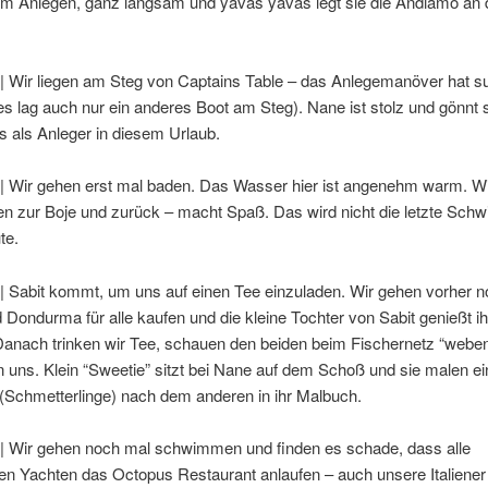
em Anlegen, ganz langsam und yavas yavas legt sie die Andiamo an 
 | Wir liegen am Steg von Captains Table – das Anlegemanöver hat s
es lag auch nur ein anderes Boot am Steg). Nane ist stolz und gönnt s
s als Anleger in diesem Urlaub.
 | Wir gehen erst mal baden. Das Wasser hier ist angenehm warm. Wi
 zur Boje und zurück – macht Spaß. Das wird nicht die letzte Sch
te.
| Sabit kommt, um uns auf einen Tee einzuladen. Wir gehen vorher 
Dondurma für alle kaufen und die kleine Tochter von Sabit genießt ih
 Danach trinken wir Tee, schauen den beiden beim Fischernetz “webe
n uns. Klein “Sweetie” sitzt bei Nane auf dem Schoß und sie malen ei
(Schmetterlinge) nach dem anderen in ihr Malbuch.
 | Wir gehen noch mal schwimmen und finden es schade, dass alle
en Yachten das Octopus Restaurant anlaufen – auch unsere Italiene