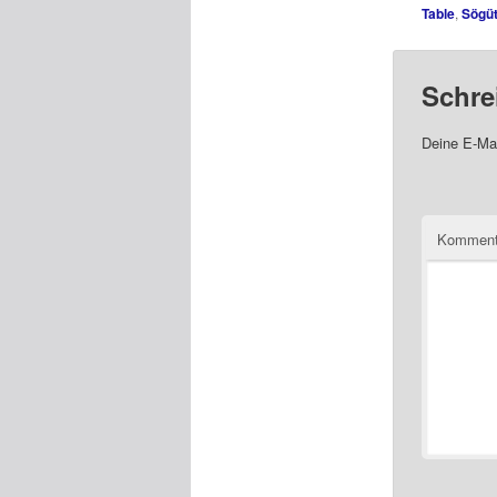
Table
,
Sögü
Schre
Deine E-Mai
Komment