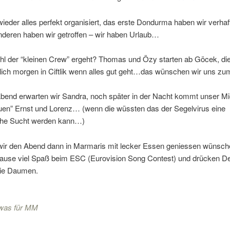
ieder alles perfekt organisiert, das erste Dondurma haben wir verhaf
nderen haben wir getroffen – wir haben Urlaub…
l der “kleinen Crew” ergeht? Thomas und Özy starten ab Göcek, die 
tlich morgen in Ciftlik wenn alles gut geht…das wünschen wir uns zu
bend erwarten wir Sandra, noch später in der Nacht kommt unser Mi
uen” Ernst und Lorenz… (wenn die wüssten das der Segelvirus eine
che Sucht werden kann…)
ir den Abend dann in Marmaris mit lecker Essen geniessen wünsch
ause viel Spaß beim ESC (Eurovision Song Contest) und drücken D
die Daumen.
was für MM
geht unter...