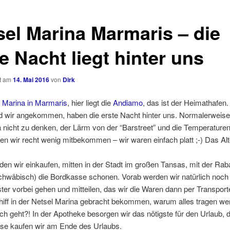
sel Marina Marmaris – die
e Nacht liegt hinter uns
ht am
14. Mai 2016
von
Dirk
 Marina in Marmaris
, hier liegt die
Andiamo
, das ist der Heimathafen
d wir angekommen, haben die erste Nacht hinter uns. Normalerweise 
a nicht zu denken, der Lärm von der “Barstreet” und die Temperaturen
n wir recht wenig mitbekommen – wir waren einfach platt ;-) Das Al
en wir einkaufen, mitten in der Stadt im großen Tansas, mit der Raba
schwäbisch) die Bordkasse schonen. Vorab werden wir natürlich noch
er vorbei gehen und mitteilen, das wir die Waren dann per Transporte
hiff in der Netsel Marina gebracht bekommen, warum alles tragen we
ch geht?! In der Apotheke besorgen wir das nötigste für den Urlaub, 
use kaufen wir am Ende des Urlaubs.