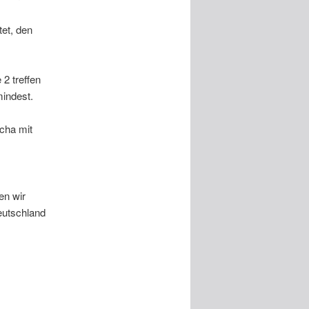
tet, den
2 treffen
mindest.
cha mit
en wir
eutschland