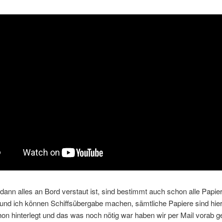
nn alles an Bord verstaut ist, sind bestimmt auch schon alle Papiere
und ich können Schiffsübergabe machen, sämtliche Papiere sind hie
on hinterlegt und das was noch nötig war haben wir per Mail vorab g