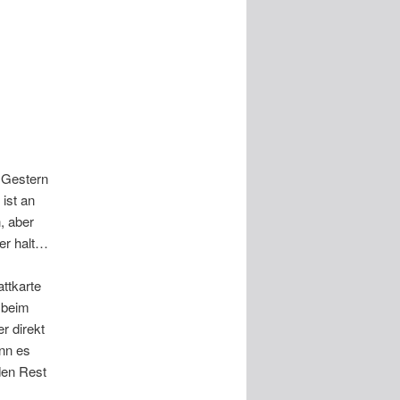
. Gestern
ist an
, aber
ter halt…
ttkarte
 beim
r direkt
nn es
den Rest