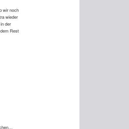
b wir noch
ra wieder
in der
r dem Rest
ichen…