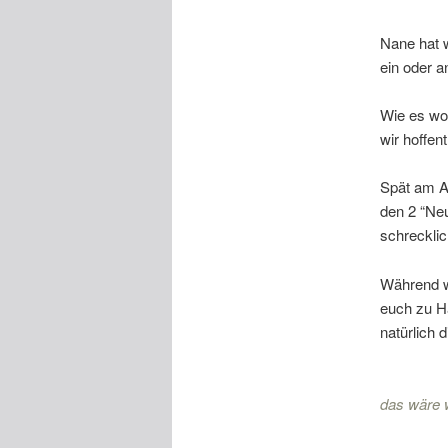
Nane hat w
ein oder a
Wie es woh
wir hoffen
Spät am A
den 2 “Ne
schreckli
Während w
euch zu H
natürlich 
das wäre 
die Sonne 