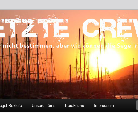
 bestimmen, aber wir können die Segel richten.
CREW
egel-Reviere
Unsere Törns
Bordküche
Impressum