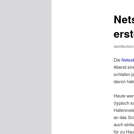
Net
erst
Veröffentlic
Die
Netsel
Abend sin
schlafen j
davon habe
Heute werd
(typisch 
Hafenmeist
an das Sc
auch einfa
für zu Ha