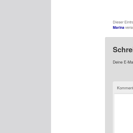
Dieser Eint
Marina
versc
Schre
Deine E-Mai
Komment