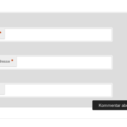
*
*
dresse