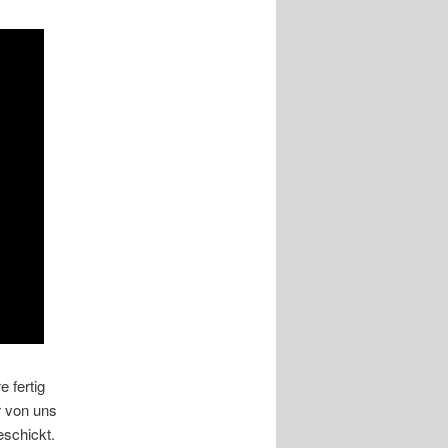
 fertig
r von uns
eschickt.