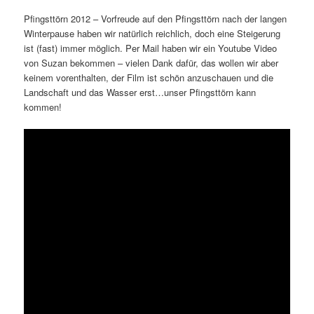
Pfingsttörn 2012 – Vorfreude auf den Pfingsttörn nach der langen
Winterpause haben wir natürlich reichlich, doch eine Steigerung
ist (fast) immer möglich. Per Mail haben wir ein Youtube Video
von Suzan bekommen – vielen Dank dafür, das wollen wir aber
keinem vorenthalten, der Film ist schön anzuschauen und die
Landschaft und das Wasser erst…unser Pfingsttörn kann
kommen!