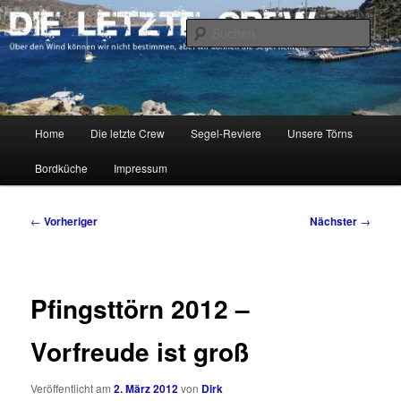
Zum
Über den Wind können wir nicht bestimmen, aber wir können die Segel
richten.
primären
Such
Inhalt
springen
DIE LETZTE CREW
Hauptmenü
Home
Die letzte Crew
Segel-Reviere
Unsere Törns
Bordküche
Impressum
Beitragsnavigation
←
Vorheriger
Nächster
→
Pfingsttörn 2012 –
Vorfreude ist groß
Veröffentlicht am
2. März 2012
von
Dirk