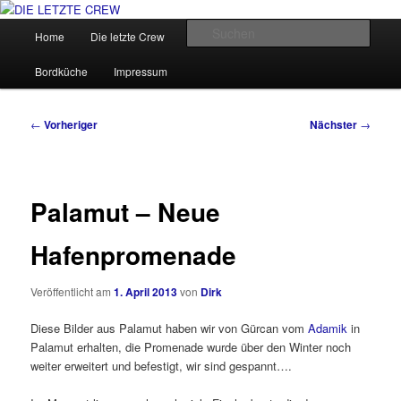
Zum
Über den Wind können wir nicht bestimmen, aber wir können die Segel
richten.
primären
Hauptmenü
Such
Home
Die letzte Crew
Segel-Reviere
Unsere Törns
Inhalt
springen
DIE LETZTE CREW
Bordküche
Impressum
Beitragsnavigation
←
Vorheriger
Nächster
→
Palamut – Neue
Hafenpromenade
Veröffentlicht am
1. April 2013
von
Dirk
Diese Bilder aus Palamut haben wir von Gürcan vom
Adamik
in
Palamut erhalten, die Promenade wurde über den Winter noch
weiter erweitert und befestigt, wir sind gespannt….