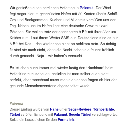
Wir genießen einen herrlichen Hafentag in
Palamut
. Der Wind
fegt sogar hier im geschützten Hafen mit 30 Knoten über’s Schiff.
Cay und Backgammon, Kuchen und Milchreis versüßen uns den
Tag. Neben uns im Hafen liegt eine deutsche Crew mit zwei
Pärchen. Sie wollen trotz der angesagten 8 Bft mit ihrer 38er um
Knidos rum. Laut ihrem Wetter-SMS aus Deutschland sind es nur
6 Bft bei Kos – das wird schon nicht so schlimm sein. So richtig
fit sind sie auch nicht, denn die Nacht haben sie feucht fröhlich
durch gemacht. Naja – wir haben’s versucht.
Es ist doch auch immer mal wieder lustig den “Nachbarn” beim
Hafenkino zuzuschauen, natürlich ist man selber auch nicht
perfekt, aber manchmal muss man sich schon fragen ob hier der
gesunde Menschenverstand abgeschaltet wurde.
Palamut
Dieser Eintrag wurde von
Nane
unter
Segel-Reviere
,
Törnberichte
,
Türkei
veröffentlicht und mit
Palamut
,
Segeln Türkei
verschlagwortet.
Setze ein Lesezeichen für den
Permalink
.