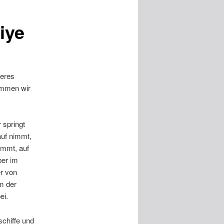
iye
keres
ommen wir
 springt
auf nimmt,
immt, auf
ber im
r von
m der
ei.
schiffe und