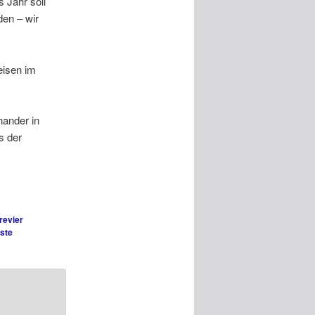
 Jahr soll
en – wir
eisen im
nander in
s der
revier
ste