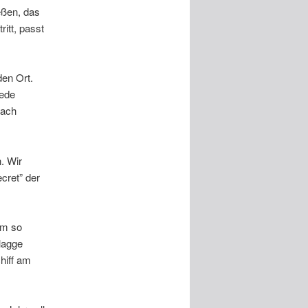
eßen, das
itt, passt
en Ort.
jede
fach
. Wir
cret” der
um so
Flagge
hiff am