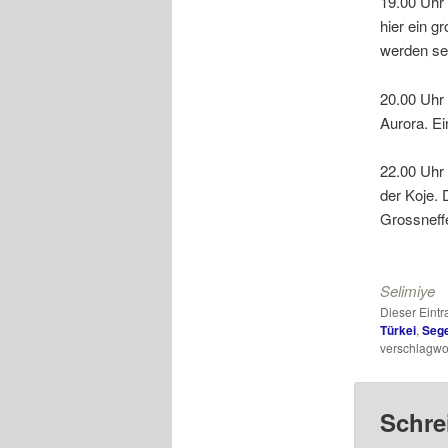
19.00 Uhr
hier ein 
werden seh
20.00 Uhr
Aurora. Ei
22.00 Uhr 
der Koje. 
Grossneffe
Selimiye
Dieser Eint
Türkei
,
Sege
verschlagwor
Schre