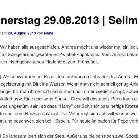
nerstag 29.08.2013 | Selim
ht am
29. August 2013
von
Nane
 Wir haben alle ausgeschlafen. Andrea macht uns wieder mal ein lec
 mit Spiegelei und gebratenen Zwiebel-Paprikamix. Vom Aurora bek
 ein frischgebackenes Fladenbrot zum Frühstück.
 | Wir schwimmen mit Pepe, dem schwarzen Labrador des Aurora. Er
Begeisterung mit Dirk ins Wasser. Wenn man nicht schnell genug Anl
o lange, bis man ihn erhört und immer und immer wieder springt, schw
klettert usw. Eine englische Sunsail-Crew will das auch. Pepe kann a
as ungestüm sein, so dass “Harry” der Sohn ein paar heftige Kratze
en auf dem Rücken abkriegt. Der Vater regt sich auf, will wissen we
t und beschwert sich bei Hüssein. Für heute ist baden für Pepe vorb
| So langsam leert sich der Steg. Außer uns bleiben noch zwei Segel