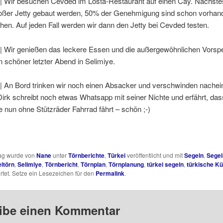
 | Wir besuchen Cevded im Losta-Restaurant auf einen Cay. Nächstes
großer Jetty gebaut werden, 50% der Genehmigung sind schon vorhand
en. Auf jeden Fall werden wir dann den Jetty bei Cevded testen.
 | Wir genießen das leckere Essen und die außergewöhnlichen Vorsp
n schöner letzter Abend in Selimiye.
| An Bord trinken wir noch einen Absacker und verschwinden nachei
Dirk schreibt noch etwas Whatsapp mit seiner Nichte und erfährt, das
 nun ohne Stützräder Fahrrad fährt – schön ;-)
rag wurde von
Nane
unter
Törnberichte
,
Türkei
veröffentlicht und mit
Segeln
,
Segel
ltörn
,
Selimiye
,
Törnbericht
,
Törnplan
,
Törnplanung
,
türkei segeln
,
türkische Kü
tet. Setze ein Lesezeichen für den
Permalink
.
ibe einen Kommentar