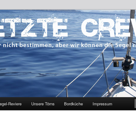
 bestimmen, aber wir können die Segel richten.
CREW
egel-Reviere
Unsere Törns
Bordküche
Impressum