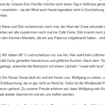
boot da. Unsere Doc-Familie möchte noch einen Tag in Selimiye geni
 verstehen – da der Wind auch heute irgendwie nicht in Erscheinung tr
rbar.
 | Nane und Dirk schwimmen noch mal, der Rest der Crew erkundet d
ehen wir alle zusammen noch mal ins Café Cerie. Dirk knackt noch 
 den frischen Mandeln, die wir aus Palamut mitgebracht haben…ein
| Wir haben 38° C und schwitzen vor uns hin. Hier weht kein Lüftchen
 Café Cerie genießen NaneLimon und göttliche Kuchen. Nach dem “Se
efragt, antwortet die Beistzerin mit einem Lächeln: “made with love”.
| Die Yavas Yavas läuft ein und wir freuen uns, Wolfgang zu sehen, 
 Enttäuschung, als er gar nicht an Bord ist. Dafür ist die Windbeutel-
erum gehisst. Zu unserer Freude erfahren wir, dass Wolfgang sein Sc
e wieder übernimmt und wir uns treffen werden.