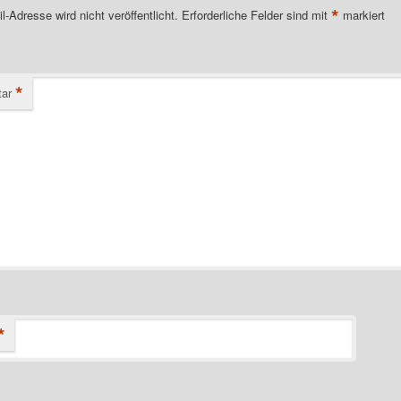
*
l-Adresse wird nicht veröffentlicht.
Erforderliche Felder sind mit
markiert
*
ar
*