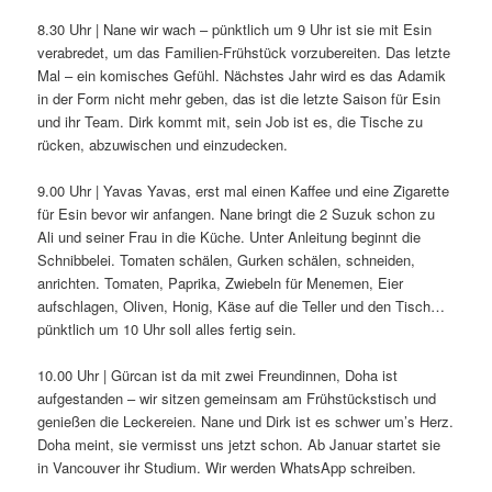
8.30 Uhr | Nane wir wach – pünktlich um 9 Uhr ist sie mit Esin
verabredet, um das Familien-Frühstück vorzubereiten. Das letzte
Mal – ein komisches Gefühl. Nächstes Jahr wird es das Adamik
in der Form nicht mehr geben, das ist die letzte Saison für Esin
und ihr Team. Dirk kommt mit, sein Job ist es, die Tische zu
rücken, abzuwischen und einzudecken.
9.00 Uhr | Yavas Yavas, erst mal einen Kaffee und eine Zigarette
für Esin bevor wir anfangen. Nane bringt die 2 Suzuk schon zu
Ali und seiner Frau in die Küche. Unter Anleitung beginnt die
Schnibbelei. Tomaten schälen, Gurken schälen, schneiden,
anrichten. Tomaten, Paprika, Zwiebeln für Menemen, Eier
aufschlagen, Oliven, Honig, Käse auf die Teller und den Tisch…
pünktlich um 10 Uhr soll alles fertig sein.
10.00 Uhr | Gürcan ist da mit zwei Freundinnen, Doha ist
aufgestanden – wir sitzen gemeinsam am Frühstückstisch und
genießen die Leckereien. Nane und Dirk ist es schwer um’s Herz.
Doha meint, sie vermisst uns jetzt schon. Ab Januar startet sie
in Vancouver ihr Studium. Wir werden WhatsApp schreiben.