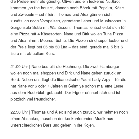
die Preise mehr als günstig. Oliven und ein leckeres Nußbrot
kommen „on the house“, danach noch Börek mit Paprika, Käse
und Zwiebeln – sehr fein. Thomas und Alex gönnen sich
zusätzlich noch Vorspeisen, gebratene Leber und Mushrooms in
Gorgonzola Soße mit Walnüssen. Thomas entscheidet sich für
eine Pizza mit 4 Käsesorten, Nane und Dirk wollen Tuna Pizza
und Alex nimmt Meeresfrüchte. Die Pizzen sind super lecker und
der Preis liegt bei 35 bis 50 Lira – das sind gerade mal 5 bis 6
Euro mit aktuellem Kurs.
21.00 Uhr | Nane bestellt die Rechnung. Die zwei Hamburger
wollen noch mal shoppen und Dirk und Nane gehen zurück an
Bord. Neben uns liegt die libanesische Yacht Lady Arpy – für die
hat Nane vor 6 oder 7 Jahren in Selimiye schon mal eine Leine
aus dem Ruderblatt getaucht. Der Eigner erinnert sich und ist
plötzlich viel freundlicher.
22.30 Uhr | Thomas und Alex sind auch zurück, wir nehmen noch
einen Absacker, lauschen der konkurrierenden Musik aus
unterschiedlichen Bars und gehen in die Kojen.