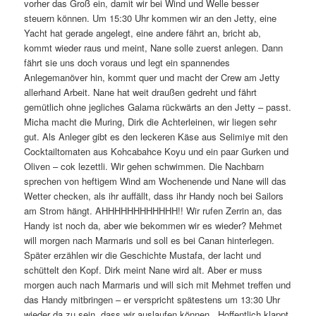
vorher das Groß ein, damit wir bei Wind und Welle besser
steuern können. Um 15:30 Uhr kommen wir an den Jetty, eine
Yacht hat gerade angelegt, eine andere fährt an, bricht ab,
kommt wieder raus und meint, Nane solle zuerst anlegen. Dann
fährt sie uns doch voraus und legt ein spannendes
Anlegemanöver hin, kommt quer und macht der Crew am Jetty
allerhand Arbeit. Nane hat weit draußen gedreht und fährt
gemütlich ohne jegliches Galama rückwärts an den Jetty – passt.
Micha macht die Muring, Dirk die Achterleinen, wir liegen sehr
gut. Als Anleger gibt es den leckeren Käse aus Selimiye mit den
Cocktailtomaten aus Kohcabahce Koyu und ein paar Gurken und
Oliven – cok lezettli. Wir gehen schwimmen. Die Nachbarn
sprechen von heftigem Wind am Wochenende und Nane will das
Wetter checken, als ihr auffällt, dass ihr Handy noch bei Sailors
am Strom hängt. AHHHHHHHHHHHH!! Wir rufen Zerrin an, das
Handy ist noch da, aber wie bekommen wir es wieder? Mehmet
will morgen nach Marmaris und soll es bei Canan hinterlegen.
Später erzählen wir die Geschichte Mustafa, der lacht und
schüttelt den Kopf. Dirk meint Nane wird alt. Aber er muss
morgen auch nach Marmaris und will sich mit Mehmet treffen und
das Handy mitbringen – er verspricht spätestens um 13:30 Uhr
wieder da zu sein, dass wir auslaufen können. Hoffentlich klappt