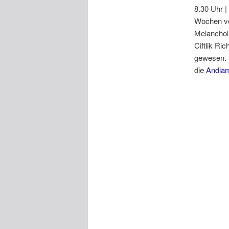
8.30 Uhr |
Wochen ve
Melancholi
Ciftlik Ri
gewesen. N
die
Andia