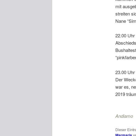
mit ausge
streiten s
Nane “Sims
22.00 Uhr 
Abschieds
Bushaltes
“pinkfarb
23.00 Uhr 
Der Wecker
war es, n
2019 träu
Andiamo
Dieser Eint
Marmaris
ve