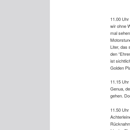
11.00 Uhr 
wir ohne W
mal sehen,
Motorstun
Liter, da
den “Ehre
ist sichtl
Golden Pla
11.15 Uhr 
Genua, der
gehen. Do
11.50 Uhr 
Achterlein
Rücknahme