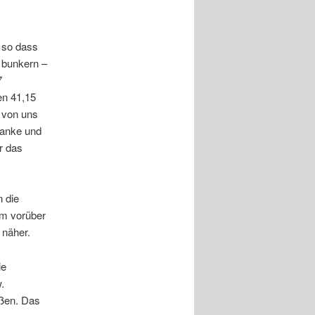
, so dass
 bunkern –
7
en 41,15
 von uns
Tanke und
r das
 die
am vorüber
 näher.
ie
.
eßen. Das