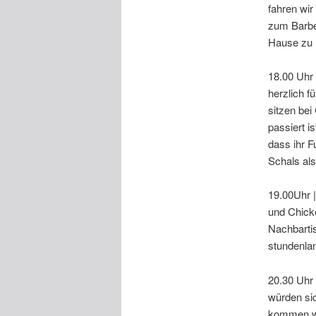
fahren wir
zum Barbe
Hause zu
18.00 Uhr
herzlich f
sitzen be
passiert i
dass ihr 
Schals als
19.00Uhr 
und Chick
Nachbartis
stundenlan
20.30 Uhr 
würden si
kommen wi