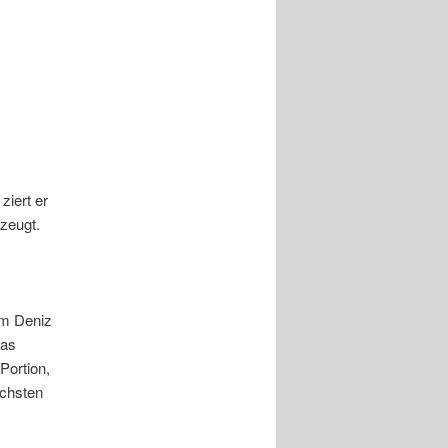
iert er
rzeugt.
 im Deniz
Das
Portion,
ächsten