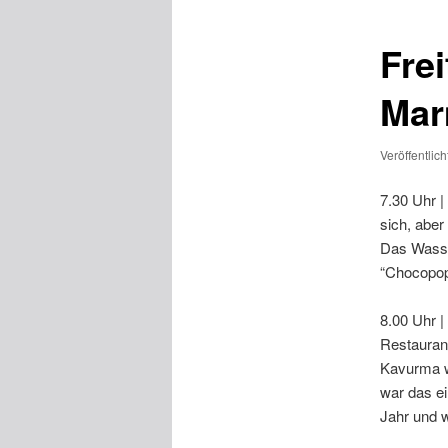
Frei
Mar
Veröffentlic
7.30 Uhr 
sich, aber
Das Wasser
“Chocopops
8.00 Uhr |
Restauran
Kavurma wa
war das e
Jahr und w