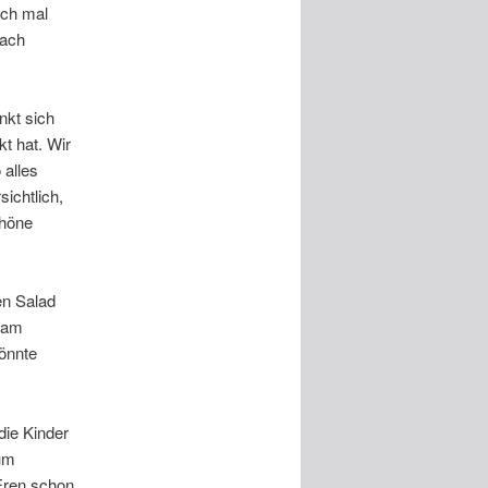
och mal
nach
nkt sich
t hat. Wir
 alles
sichtlich,
chöne
en Salad
 am
könnte
die Kinder
aum
Eren schon