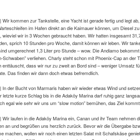
| Wir kommen zur Tankstelle, eine Yacht ist gerade fertig und legt ab
arteschleifen im Hafen direkt an die Kaimauer können, um Diesel zu
 wieviel wir in 3 Wochen gebraucht haben. Wir hatten insgesamt 31,
den, sprich 10 Stunden pro Woche, damit können wir leben. Wir tank
s sind umgerechnet 1,3 Liter pro Stunde – wow. Die Andiamo bekommt
n-Schwaben” verliehen. Charly steht schon mit Phoenix-Cap an der 
ich enttäuscht, dass wir nur zu zweit an Bord sind – weniger Umsatz fü
te. Das finden wir dann doch etwas befremdlich.
| In der Bucht von Marmaris haben wir wieder etwas Wind und setzen
 letzte kurze Schlag bis in die Adaköy Marina darf ruhig ganz langs
ch egal wie sehr wir uns um “slow motion” bemühen, das Ziel kommt
| Wir laufen in die Adaköy Marina ein, Canan und ihr Team nehmen d
en an und begrüßen uns herzlich zurück. Bevor wir die Übergabe bzw
 machen, wollen wir noch einen letzten Salat mit Schafskäse geni