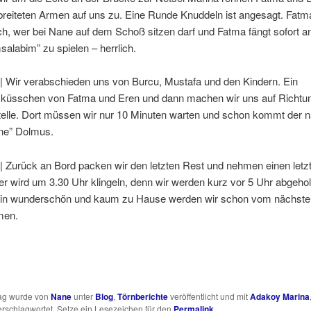
breiteten Armen auf uns zu. Eine Runde Knuddeln ist angesagt. Fatm
ich, wer bei Nane auf dem Schoß sitzen darf und Fatma fängt sofort an
alabim” zu spielen – herrlich.
| Wir verabschieden uns von Burcu, Mustafa und den Kindern. Ein
küsschen von Fatma und Eren und dann machen wir uns auf Richtu
telle. Dort müssen wir nur 10 Minuten warten und schon kommt der 
ene” Dolmus.
| Zurück an Bord packen wir den letzten Rest und nehmen einen letzt
 wird um 3.30 Uhr klingeln, denn wir werden kurz vor 5 Uhr abgehol
ein wunderschön und kaum zu Hause werden wir schon vom nächsten
men.
rag wurde von
Nane
unter
Blog
,
Törnberichte
veröffentlicht und mit
Adakoy Marina
rschlagwortet. Setze ein Lesezeichen für den
Permalink
.