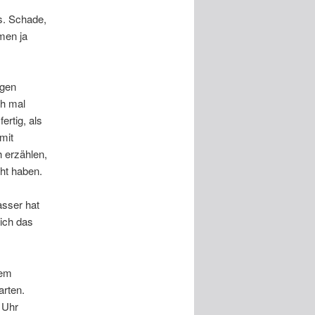
s. Schade,
men ja
agen
ch mal
rtig, als
mit
 erzählen,
ht haben.
sser hat
ich das
dem
arten.
 Uhr