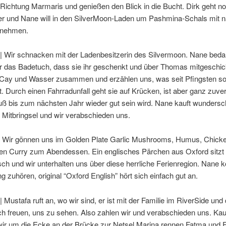
 Richtung Marmaris und genießen den Blick in die Bucht. Dirk geht n
r und Nane will in den SilverMoon-Laden um Pashmina-Schals mit 
 nehmen.
 | Wir schnacken mit der Ladenbesitzerin des Silvermoon. Nane beda
ür das Badetuch, dass sie ihr geschenkt und über Thomas mitgeschick
i Cay und Wasser zusammen und erzählen uns, was seit Pfingsten so
st. Durch einen Fahrradunfall geht sie auf Krücken, ist aber ganz zuver
Fuß bis zum nächsten Jahr wieder gut sein wird. Nane kauft wunders
 Mitbringsel und wir verabschieden uns.
| Wir gönnen uns im Golden Plate Garlic Mushrooms, Humus, Chick
en Curry zum Abendessen. Ein englisches Pärchen aus Oxford sitzt
ch und wir unterhalten uns über diese herrliche Ferienregion. Nane 
g zuhören, original “Oxford English” hört sich einfach gut an.
| Mustafa ruft an, wo wir sind, er ist mit der Familie im RiverSide und 
ch freuen, uns zu sehen. Also zahlen wir und verabschieden uns. K
r um die Ecke an der Brücke zur Netsel Marina rennen Fatma und 