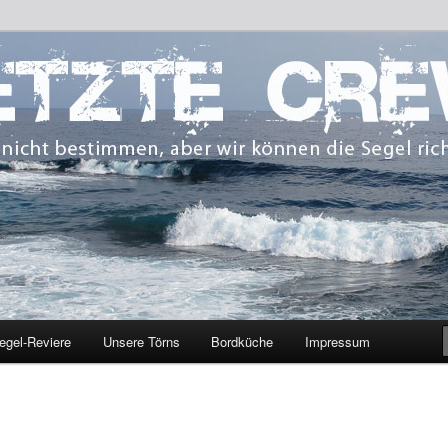
 bestimmen, aber wir können die Segel richten.
CREW
egel-Reviere
Unsere Törns
Bordküche
Impressum