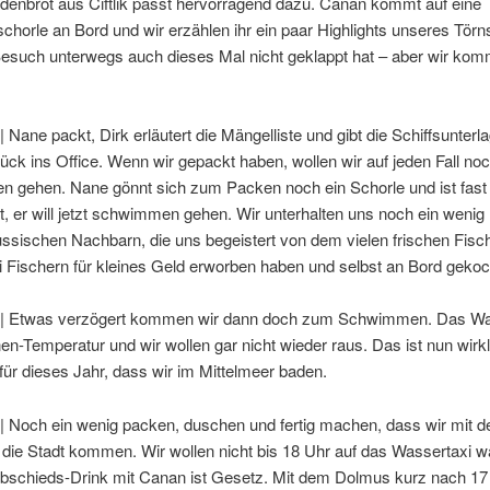
adenbrot aus Ciftlik passt hervorragend dazu. Canan kommt auf eine
horle an Bord und wir erzählen ihr ein paar Highlights unseres Törn
Besuch unterwegs auch dieses Mal nicht geklappt hat – aber wir kom
| Nane packt, Dirk erläutert die Mängelliste und gibt die Schiffsunterl
ück ins Office. Wenn wir gepackt haben, wollen wir auf jeden Fall no
gehen. Nane gönnt sich zum Packen noch ein Schorle und ist fast fe
rt, er will jetzt schwimmen gehen. Wir unterhalten uns noch ein wenig 
ssischen Nachbarn, die uns begeistert von dem vielen frischen Fisch
i Fischern für kleines Geld erworben haben und selbst an Bord gekoc
 | Etwas verzögert kommen wir dann doch zum Schwimmen. Das Wa
-Temperatur und wir wollen gar nicht wieder raus. Das ist nun wirkl
 für dieses Jahr, dass wir im Mittelmeer baden.
 | Noch ein wenig packen, duschen und fertig machen, dass wir mit 
die Stadt kommen. Wir wollen nicht bis 18 Uhr auf das Wassertaxi w
Abschieds-Drink mit Canan ist Gesetz. Mit dem Dolmus kurz nach 17