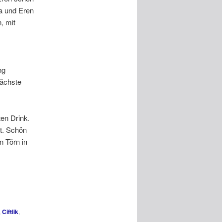
a und Eren
, mit
ng
nächste
en Drink.
t. Schön
 Törn in
,
Ciftlik
,