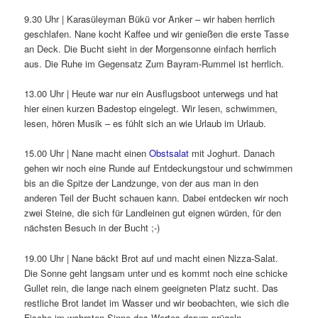
9.30 Uhr | Karasüleyman Bükü vor Anker – wir haben herrlich
geschlafen. Nane kocht Kaffee und wir genießen die erste Tasse
an Deck. Die Bucht sieht in der Morgensonne einfach herrlich
aus. Die Ruhe im Gegensatz Zum Bayram-Rummel ist herrlich.
13.00 Uhr | Heute war nur ein Ausflugsboot unterwegs und hat
hier einen kurzen Badestop eingelegt. Wir lesen, schwimmen,
lesen, hören Musik – es fühlt sich an wie Urlaub im Urlaub.
15.00 Uhr | Nane macht einen
Obstsalat
mit Joghurt. Danach
gehen wir noch eine Runde auf Entdeckungstour und schwimmen
bis an die Spitze der Landzunge, von der aus man in den
anderen Teil der Bucht schauen kann. Dabei entdecken wir noch
zwei Steine, die sich für Landleinen gut eignen würden, für den
nächsten Besuch in der Bucht ;-)
19.00 Uhr | Nane bäckt Brot auf und macht einen Nizza-Salat.
Die Sonne geht langsam unter und es kommt noch eine schicke
Gullet rein, die lange nach einem geeigneten Platz sucht. Das
restliche Brot landet im Wasser und wir beobachten, wie sich die
Fische im wahrsten Sinne des Wortes darum prügeln.