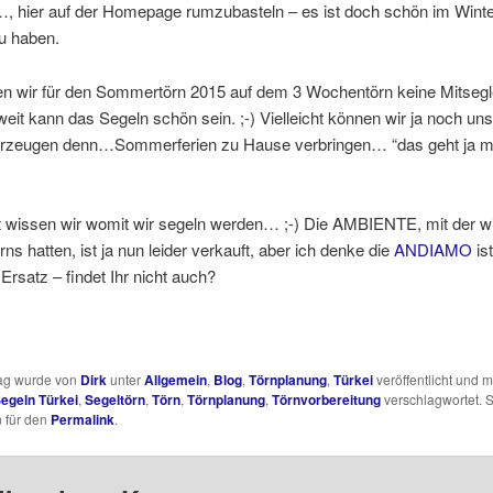
 hier auf der Homepage rumzubasteln – es ist doch schön im Winte
u haben.
n wir für den Sommertörn 2015 auf dem 3 Wochentörn keine Mitsegle
eit kann das Segeln schön sein. ;-) Vielleicht können wir ja noch un
rzeugen denn…Sommerferien zu Hause verbringen… “das geht ja m
 wissen wir womit wir segeln werden… ;-) Die AMBIENTE, mit der wi
ns hatten, ist ja nun leider verkauft, aber ich denke die
ANDIAMO
ist
Ersatz – findet Ihr nicht auch?
rag wurde von
Dirk
unter
Allgemein
,
Blog
,
Törnplanung
,
Türkei
veröffentlicht und m
egeln Türkei
,
Segeltörn
,
Törn
,
Törnplanung
,
Törnvorbereitung
verschlagwortet. S
 für den
Permalink
.