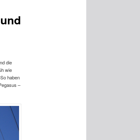
 und
nd die
üh wie
. So haben
 Pegasus –