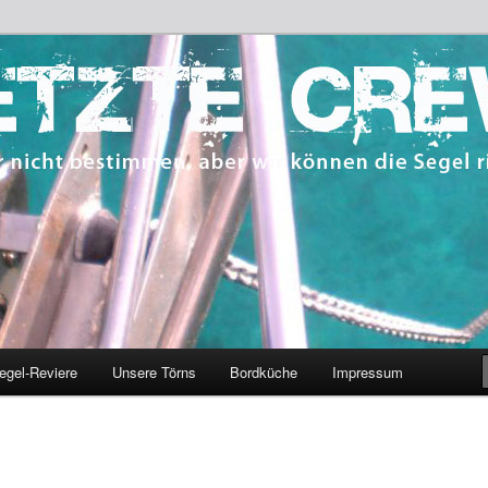
 bestimmen, aber wir können die Segel richten.
CREW
egel-Reviere
Unsere Törns
Bordküche
Impressum