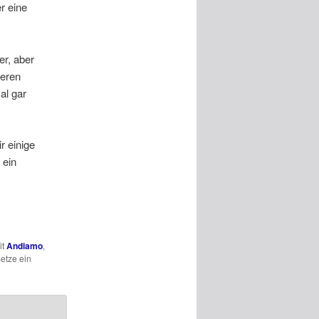
r eine
r, aber
seren
al gar
r einige
 ein
it
Andiamo
,
etze ein