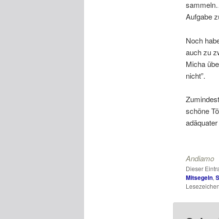
sammeln…,
Aufgabe z
Noch habe
auch zu zw
Micha übe
nicht”.
Zumindest
schöne Tör
adäquater 
Andiamo
Dieser Eint
Mitsegeln
,
S
Lesezeichen