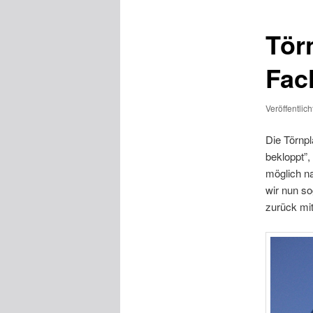
Tör
Fac
Veröffentlic
Die Törnpl
bekloppt”
möglich n
wir nun s
zurück mit