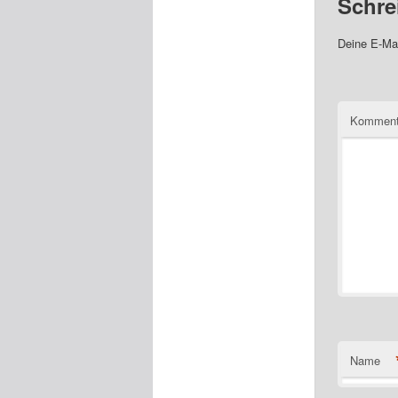
Schre
Deine E-Mai
Komment
Name