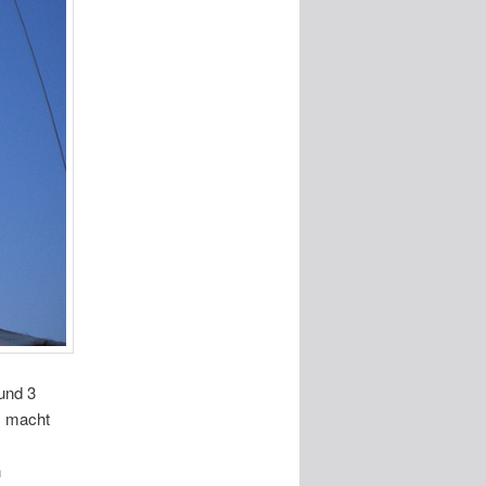
und 3
s macht
n