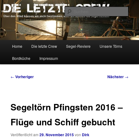
Zum
Über den Wind können wir nicht bestimmen, aber wir können die Segel
richten.
primären
Such
Inhalt
springen
DIE LETZTE CREW
Hauptmenü
Home
Die letzte Crew
Segel-Reviere
Unsere Törns
Bordküche
Impressum
Beitragsnavigation
←
Vorheriger
Nächster
→
Segeltörn Pfingsten 2016 –
Flüge und Schiff gebucht
Veröffentlicht am
29. November 2015
von
Dirk