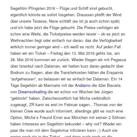
Segeltörn Pfingsten 2016 – Flüge und Schiff sind gebucht,
eigentlich könnte es sofort losgehen. Draussen pfeifft der Wind
über unsere Terasse, Nane schläft (es ist ja auch schon spät)
und ich habe jetzt die Flüge gebucht. Die Preise verfolgen wir
schon eine Weile, die Ticketpreise werden teurer – ob es jetzt an
Weihnachten liegt oder einfach nur daran, das die Verfügbarkeit
wirklich immer geringer wird – ich weiß es nicht. Auf jeden Fall
haben wir ein Ticket – Freitag den 13. Mai 2016 gehts los, am
28. Mai 2016 kommen wir zurück. Wieder fliegen wir mit Pegasus
über Istanbul nach Dalaman, wir hatten kurz daran gedacht über
Bodrum zu fliegen, aber die Transferkosten hätten die Ersparnis
“aufgefressen”, so belassen wir es einfach bei Dalaman. Ein 14
Tage Segeltörn ab Marmaris mit der
Andiamo
die 42er Bavaria
von
Dreamsofsailing
die wir schon vor Wochen bei Jürgen
“geblockt” haben. Zwischenzeitlich hat Micha verbindlich
zugesagt, ZR kann es erst im Februar sagen…Thomas von der
kleinen Crew wurde auch informiert, allerdings gibt es noch eine
Option, Micha`s Freund Ernst aus München mit seinen 2 Söhnen
haben Interesse am Segeltörn bekundet – why not? Wieder ein
paar die man mit dem Segelvirus infizieren kann ;-) Auch sie
waren noch nie in der Türkei – und dann auch noch an die