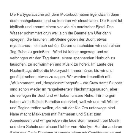
Die Partygeräusche auf dem Motorboot haben irgendwann dann
doch nachgelassen und so konnten wir einschlafen. Die Bucht ist
idyllisch und kommt einem vor wie ein nordischer Fjord. Das
Wasser schimmert grün weil sich die Bäume am Ufer darin
spiegeln, die braunen Tuff-Steine geben der Bucht etwas
mystisches – einfach schön. Darum entscheiden wir noch einen
Tag Ruhe zu genießen – Wind ist keiner angesagt und so
verbringen wir den Tag damit, einem spannenden Hörbuch zu
lauschen, zu schwimmen und Musik zu hören. Im Laufe des
Nachmittags driftet die Motoryacht immer näher, bis wir uns
genötigt sehen, etwas zu sagen. Wir werden freundlich mit
„Willkommen“ und „Hosgeldiniz“ begrüßt – die Crew samt Skipper
sind schon wieder im “angeheiterten” Nachmittagsrausch, aber
sie verlegen ihr Boot und wir haben unsere Ruhe. Für morgen
haben wir in Sailors Paradise reserviert, weil wir uns mit Walter
und Regina treffen wollen, die mit der Kia Ora unterwegs sind.
Nane macht Makkaroni mit Parmesan und Salat zum
Abendessen und wir genießen die laue Sommernacht bei Musik
und dem Schein der blauen Lichter von Hüsniye. Auf der anderen
Seite des Golfs Richtung Marmaris hören wir Gewittergrollen und