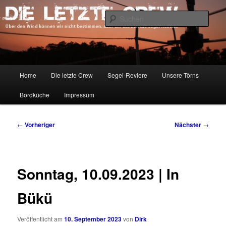
Zum
Über den Wind können wir nicht bestimmen, aber wir können die Segel
richten.
primären
Such
Inhalt
springen
DIE LETZTE CREW
Hauptmenü
Home
Die letzte Crew
Segel-Reviere
Unsere Törns
Bordküche
Impressum
Beitragsnavigation
←
Vorheriger
Nächster
→
Sonntag, 10.09.2023 | In
Bükü
Veröffentlicht am
10. September 2023
von
Dirk