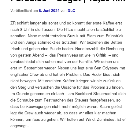
Veröffentlicht am
8. Juni 2024
von
DLC
ZR schläft länger als sonst und so kommt der erste Kaffee erst
nach 8 Uhr in die Tassen. Die Hitze macht allen tatsächlich zu
schaffen. Nane macht trotzdem Suzuk mit Eiern zum Frühstück
und den Jungs schmeckt es trotzdem. Wir beziehen die Betten
frisch und gehen eine Runde baden. Nane bezahlt die Rechnung
von gestern Abend – das Preisniveau ist wie in Ciftlik – und
verabschiedet sich schon mal von der Familie. Wir sehen uns
erst im September wieder. Neben uns legt eine Sun Odyssey mit
englischer Crew ab und hat ein Problem. Das Ruder lässt sich
nicht bewegen. Mit vereinten Kräften kriegen wir sie zurück an
den Steg und versuchen die Ursache für das Problem zu finden.
Im Grunde genommen einfach – am Backbord-Steuerrad hat sich
die Schraube zum Festmachen des Steuers festgefressen, so
dass Lenkbewegungen nicht mehr möglich waren. Kaum gelöst
legt die Crew auch wieder ab, so dass wir alles klar machen
können, um raus zu gehen. Wir hoffen auf Wind. Zumindest ist er
angesagt….