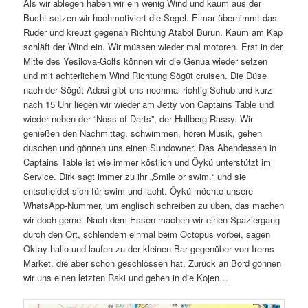
Als wir ablegen haben wir ein wenig Wind und kaum aus der
Bucht setzen wir hochmotiviert die Segel. Elmar übernimmt das
Ruder und kreuzt gegenan Richtung Atabol Burun. Kaum am Kap
schläft der Wind ein. Wir müssen wieder mal motoren. Erst in der
Mitte des Yesilova-Golfs können wir die Genua wieder setzen
und mit achterlichem Wind Richtung Sögüt cruisen. Die Düse
nach der Sögüt Adasi gibt uns nochmal richtig Schub und kurz
nach 15 Uhr liegen wir wieder am Jetty von Captains Table und
wieder neben der “Noss of Darts”, der Hallberg Rassy. Wir
genießen den Nachmittag, schwimmen, hören Musik, gehen
duschen und gönnen uns einen Sundowner. Das Abendessen in
Captains Table ist wie immer köstlich und Öykü unterstützt im
Service. Dirk sagt immer zu ihr „Smile or swim.“ und sie
entscheidet sich für swim und lacht. Öykü möchte unsere
WhatsApp-Nummer, um englisch schreiben zu üben, das machen
wir doch gerne. Nach dem Essen machen wir einen Spaziergang
durch den Ort, schlendern einmal beim Octopus vorbei, sagen
Oktay hallo und laufen zu der kleinen Bar gegenüber von Irems
Market, die aber schon geschlossen hat. Zurück an Bord gönnen
wir uns einen letzten Raki und gehen in die Kojen…