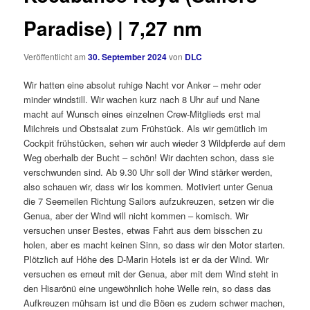
Paradise) | 7,27 nm
Veröffentlicht am
30. September 2024
von
DLC
Wir hatten eine absolut ruhige Nacht vor Anker – mehr oder
minder windstill. Wir wachen kurz nach 8 Uhr auf und Nane
macht auf Wunsch eines einzelnen Crew-Mitglieds erst mal
Milchreis und Obstsalat zum Frühstück. Als wir gemütlich im
Cockpit frühstücken, sehen wir auch wieder 3 Wildpferde auf dem
Weg oberhalb der Bucht – schön! Wir dachten schon, dass sie
verschwunden sind. Ab 9.30 Uhr soll der Wind stärker werden,
also schauen wir, dass wir los kommen. Motiviert unter Genua
die 7 Seemeilen Richtung Sailors aufzukreuzen, setzen wir die
Genua, aber der Wind will nicht kommen – komisch. Wir
versuchen unser Bestes, etwas Fahrt aus dem bisschen zu
holen, aber es macht keinen Sinn, so dass wir den Motor starten.
Plötzlich auf Höhe des D-Marin Hotels ist er da der Wind. Wir
versuchen es erneut mit der Genua, aber mit dem Wind steht in
den Hisarönü eine ungewöhnlich hohe Welle rein, so dass das
Aufkreuzen mühsam ist und die Böen es zudem schwer machen,