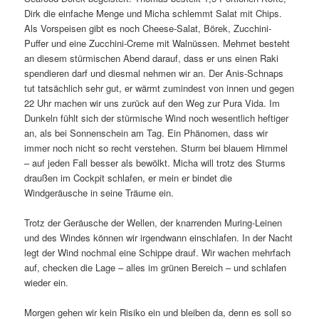
Dirk die einfache Menge und Micha schlemmt Salat mit Chips.
Als Vorspeisen gibt es noch Cheese-Salat, Börek, Zucchini-
Puffer und eine Zucchini-Creme mit Walnüssen. Mehmet besteht
an diesem stürmischen Abend darauf, dass er uns einen Raki
spendieren darf und diesmal nehmen wir an. Der Anis-Schnaps
tut tatsächlich sehr gut, er wärmt zumindest von innen und gegen
22 Uhr machen wir uns zurück auf den Weg zur Pura Vida. Im
Dunkeln fühlt sich der stürmische Wind noch wesentlich heftiger
an, als bei Sonnenschein am Tag. Ein Phänomen, dass wir
immer noch nicht so recht verstehen. Sturm bei blauem Himmel
– auf jeden Fall besser als bewölkt. Micha will trotz des Sturms
draußen im Cockpit schlafen, er mein er bindet die
Windgeräusche in seine Träume ein.
Trotz der Geräusche der Wellen, der knarrenden Muring-Leinen
und des Windes können wir irgendwann einschlafen. In der Nacht
legt der Wind nochmal eine Schippe drauf. Wir wachen mehrfach
auf, checken die Lage – alles im grünen Bereich – und schlafen
wieder ein.
Morgen gehen wir kein Risiko ein und bleiben da, denn es soll so