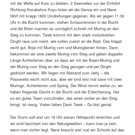
mit der Welle auf Kurs zu bleiben. 2 Seemeilen vor der Einfahrt
Richtung Kocabahce Koyu holen wir die Genua ein und Nane
fährt mit knapp 1800 Umdrehungen gegenan. Als wir gegen 11.30
Uhr in die Bucht kommen, stehen Schaumkronen in der Bucht
und die Böen machen es unmöglich schnell mit Muring an den
Steg zu kommen. Tarek kommt mit dem stark motorisierten
Dinghi raus und meint, wie sollen zuerst an die Boje. Das klappt
recht gut. Boje mit Muring vorn und Muringleinen hinten. Dann
bekommen wir eine zweite Muring vom Steg und geben doppelte
Länge Achterleinen über, so dass wir mit der Bojen-Muring und
der Muring vom Steg an den Steg gezogen und per Dinghi
gedrückt werden. Wir liegen mit Abstand zum Jetty – die
Passerella reicht nicht aus, aber wir sind erst mal save mit zwei
Murings, Achterleinen und Spring. Der Wind nimmt weiter zu, wir
haben fliegende Gischt in der Bucht und die Erleichterung, hier
so ein gutes Team vorzufinden, das einen sicher an den Steg
bringt, ist riesig. Vielen lieben Dank Tarek – Du bist genial.
Der Sturm soll erst um 18 Uhr seinen Höhepunkt erreichen und
wir sind fasziniert von den Naturgewalten – kann man ja sein,
wenn man sicher liegt. Nane braucht erst mal ein Schorle auf das