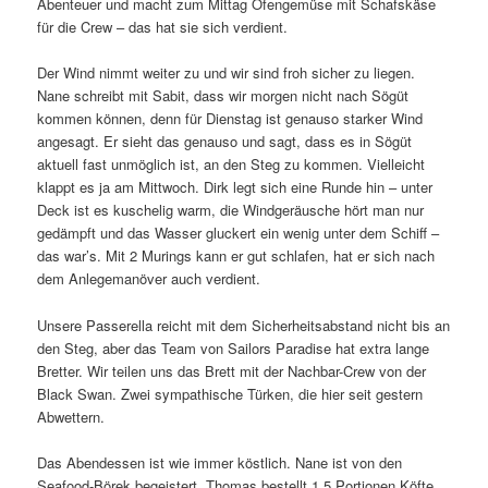
Abenteuer und macht zum Mittag Ofengemüse mit Schafskäse
für die Crew – das hat sie sich verdient.
Der Wind nimmt weiter zu und wir sind froh sicher zu liegen.
Nane schreibt mit Sabit, dass wir morgen nicht nach Sögüt
kommen können, denn für Dienstag ist genauso starker Wind
angesagt. Er sieht das genauso und sagt, dass es in Sögüt
aktuell fast unmöglich ist, an den Steg zu kommen. Vielleicht
klappt es ja am Mittwoch. Dirk legt sich eine Runde hin – unter
Deck ist es kuschelig warm, die Windgeräusche hört man nur
gedämpft und das Wasser gluckert ein wenig unter dem Schiff –
das war’s. Mit 2 Murings kann er gut schlafen, hat er sich nach
dem Anlegemanöver auch verdient.
Unsere Passerella reicht mit dem Sicherheitsabstand nicht bis an
den Steg, aber das Team von Sailors Paradise hat extra lange
Bretter. Wir teilen uns das Brett mit der Nachbar-Crew von der
Black Swan. Zwei sympathische Türken, die hier seit gestern
Abwettern.
Das Abendessen ist wie immer köstlich. Nane ist von den
Seafood-Börek begeistert. Thomas bestellt 1,5 Portionen Köfte,