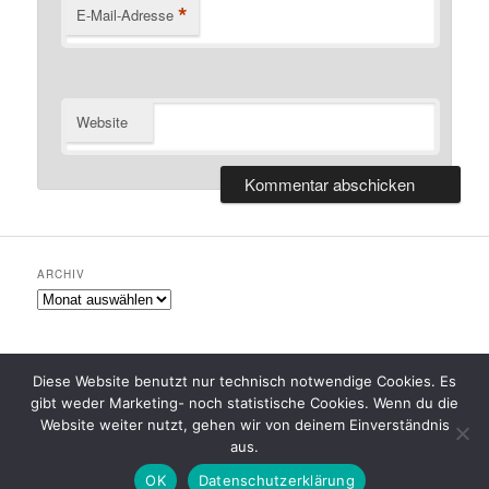
*
E-Mail-Adresse
Website
ARCHIV
Archiv
Diese Website benutzt nur technisch notwendige Cookies. Es
gibt weder Marketing- noch statistische Cookies. Wenn du die
Datenschutzerklärung
Stolz präsentiert von WordPress
Website weiter nutzt, gehen wir von deinem Einverständnis
aus.
OK
Datenschutzerklärung
Favicon Plugin made by
Cheap Web Hosting