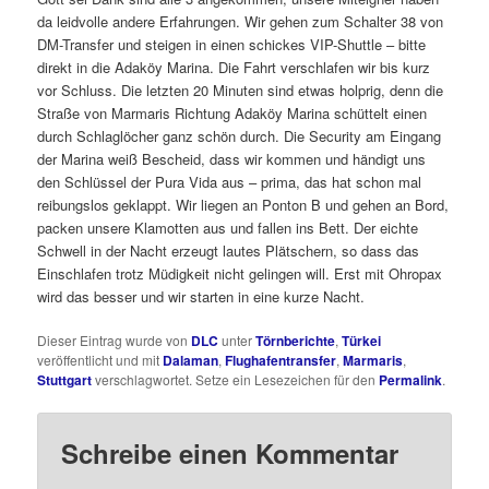
da leidvolle andere Erfahrungen. Wir gehen zum Schalter 38 von
DM-Transfer und steigen in einen schickes VIP-Shuttle – bitte
direkt in die Adaköy Marina. Die Fahrt verschlafen wir bis kurz
vor Schluss. Die letzten 20 Minuten sind etwas holprig, denn die
Straße von Marmaris Richtung Adaköy Marina schüttelt einen
durch Schlaglöcher ganz schön durch. Die Security am Eingang
der Marina weiß Bescheid, dass wir kommen und händigt uns
den Schlüssel der Pura Vida aus – prima, das hat schon mal
reibungslos geklappt. Wir liegen an Ponton B und gehen an Bord,
packen unsere Klamotten aus und fallen ins Bett. Der eichte
Schwell in der Nacht erzeugt lautes Plätschern, so dass das
Einschlafen trotz Müdigkeit nicht gelingen will. Erst mit Ohropax
wird das besser und wir starten in eine kurze Nacht.
Dieser Eintrag wurde von
DLC
unter
Törnberichte
,
Türkei
veröffentlicht und mit
Dalaman
,
Flughafentransfer
,
Marmaris
,
Stuttgart
verschlagwortet. Setze ein Lesezeichen für den
Permalink
.
Schreibe einen Kommentar