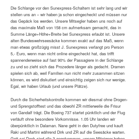
Die Schlange vor den Sunexpress-Schaltern ist sehr lang und wir
stellen uns an – wir haben ja schon eingecheckt und müssen nur
das Gepäck los werden. Unsere Mitsegler haben uns noch auf
das maximale Maß von 158 cm aufmerksam gemacht, das in
Summe Länge+Höhe+Breite bei Sunexpress erlaubt ist. Unsere
alten Bundeswehrseesäcke kommen exakt auf das Maß, wenn
man etwas großzügig misst J. Sunexpress verlangt pro Person
5,- Euro, wenn man nicht online eingecheckt hat, das trifft
spannenderweise auf fast 90% der Passagiere in der Schlange
zu und so zieht sich das Prozedere länger als gedacht. Dramen
spielen sich ab, weil Familien nun nicht mehr zusammen sitzen
können, es wird diskutiert und einsichtig zeigen sich nur wenige.
Egal, wir haben Urlaub (und unsere Plätze).
Durch die Sicherheitskontrolle kommen wir diesmal ohne Drogen-
und Sprengstofftest und das obwohl ZR mittlerweile die Frisur
von Gandalf trägt. Die Boeing 737 startet pünktlich und der Flug
verläuft ohne besondere Vorkomnisse. 1.05 Uhr landen wir
überpünktlich in Dalaman. Nane geht in den Dutyfree und kauft
Raki und Martini während Dirk und ZR auf die Seesäcke warten.
Gott sei Dank sind alle 3 angekommen, unsere Miteigner haben