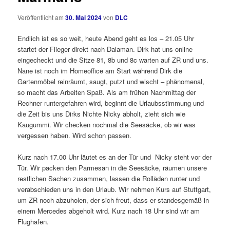
Veröffentlicht am
30. Mai 2024
von
DLC
Endlich ist es so weit, heute Abend geht es los – 21.05 Uhr
startet der Flieger direkt nach Dalaman. Dirk hat uns online
eingecheckt und die Sitze 81, 8b und 8c warten auf ZR und uns.
Nane ist noch im Homeoffice am Start während Dirk die
Gartenmöbel reinräumt, saugt, putzt und wischt – phänomenal,
so macht das Arbeiten Spaß. Als am frühen Nachmittag der
Rechner runtergefahren wird, beginnt die Urlaubsstimmung und
die Zeit bis uns Dirks Nichte Nicky abholt, zieht sich wie
Kaugummi. Wir checken nochmal die Seesäcke, ob wir was
vergessen haben. Wird schon passen.
Kurz nach 17.00 Uhr läutet es an der Tür und Nicky steht vor der
Tür. Wir packen den Parmesan in die Seesäcke, räumen unsere
restlichen Sachen zusammen, lassen die Rolläden runter und
verabschieden uns in den Urlaub. Wir nehmen Kurs auf Stuttgart,
um ZR noch abzuholen, der sich freut, dass er standesgemäß in
einem Mercedes abgeholt wird. Kurz nach 18 Uhr sind wir am
Flughafen.