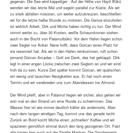
gegenan. Die See wird kappeliger . Auf der Höhe von Hayit Bükü
wenden wir das letzte Mal und segeln parallel zur Küste. Als wir
zu stark abfallen müssten, um weiter aufzukreuzen, beschließen
wir für die letzte halbe Stunde zu motoren. Die Genua einzuholen
ist wirklich Arbeit, Dirk und Micha haben richtig zu tun. Der Wind
nimmt weiter zu, über 30 Knoten, weiße Schaumkronen stehen
auch in der Bucht von Palamutbükü. Vor dem Hafen liegen schon
zwei Segler vor Anker. Nane hofft, dass Gürcan einen Platz für
sie reserviert hat. Als wir in den Hafen reinkommen, ruft schon
jemand Gürcan Arcadas – Gott sei Dank, das hat geklappt. Dirk
legt in einer engen Lücke zwischen zwei Seglern an und wir sind
froh da zu sein. Kurze Zeit später kommt Gürcan, wir quatschen
ein wenig und tauschen Neuigkeiten aus. Er hat noch einen
Termin und wir verabreden uns zum Abendessen ins Almond.
Der Wind pfeift, aber in Palamut liegen wir sicher, also gehen wir
erst mal an den Strand um eine Runde zu schwimmen. Das
Wasser hier ist wie immer deutlich kälter als andernorts. Aber
nach dem langen windigen Tag, kommt uns das gerade recht.
Zurück an Bord kocht Micha einen „schnellen“ Kaffee und wir
spazieren gemütlich einmal durch den lang gezogenen Ort. Fast
alle tragen hier auch auf der Straße Masken. Die Gendarmerie