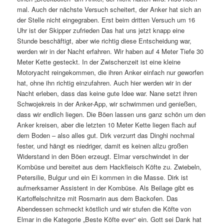
mal. Auch der nächste Versuch scheitert, der Anker hat sich an
der Stelle nicht eingegraben. Erst beim dritten Versuch um 16
Uhr ist der Skipper zufrieden Das hat uns jetzt knapp eine
Stunde beschäftigt, aber wie richtig diese Entscheidung war,
werden wir in der Nacht erfahren. Wir haben auf 4 Meter Tiefe 30
Meter Kette gesteckt. In der Zwischenzeit ist eine kleine
Motoryacht reingekommen, die ihren Anker einfach nur geworfen
hat, ohne ihn richtig einzufahren. Auch hier werden wir in der
Nacht erleben, dass das keine gute Idee war. Nane setzt ihren
Schwojekreis in der Anker-App, wir schwimmen und genießen,
dass wir endlich liegen. Die Böen lassen uns ganz schön um den
Anker kreisen, aber die letzten 10 Meter Kette liegen flach auf
dem Boden – also alles gut. Dirk verzurrt das Dinghi nochmal
fester, und hängt es niedriger, damit es keinen allzu großen
Widerstand in den Böen erzeugt. Elmar verschwindet in der
Kombüse und bereitet aus dem Hackfleisch Köfte zu. Zwiebeln,
Petersilie, Bulgur und ein Ei kommen in die Masse. Dirk ist
aufmerksamer Assistent in der Kombüse. Als Beilage gibt es
Kartoffelschnitze mit Rosmarin aus dem Backofen. Das
Abendessen schmeckt köstlich und wir stufen die Köfte von
Elmar in die Kategorie „Beste Köfte ever“ ein. Gott sei Dank hat