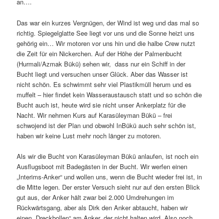
an….
Das war ein kurzes Vergnügen, der Wind ist weg und das mal so
richtig. Spiegelglatte See liegt vor uns und die Sonne heizt uns
gehörig ein… Wir motoren vor uns hin und die halbe Crew nutzt
die Zeit für ein Nickerchen. Auf der Höhe der Palmenbucht
(Hurmali/Azmak Bükü) sehen wir, dass nur ein Schiff in der
Bucht liegt und versuchen unser Glück. Aber das Wasser ist
nicht schön. Es schwimmt sehr viel Plastikmüll herum und es
muffelt – hier findet kein Wasseraustausch statt und so schön die
Bucht auch ist, heute wird sie nicht unser Ankerplatz für die
Nacht. Wir nehmen Kurs auf Karasüleyman Bükü – frei
schwojend ist der Plan und obwohl InBükü auch sehr schön ist,
haben wir keine Lust mehr noch länger zu motoren.
Als wir die Bucht von Karasüleyman Bükü anlaufen, ist noch ein
Ausflugsboot mit Badegästen in der Bucht. Wir werfen einen
„Interims-Anker“ und wollen uns, wenn die Bucht wieder frei ist, in
die Mitte legen. Der erster Versuch sieht nur auf den ersten Blick
gut aus, der Anker hält zwar bei 2.000 Umdrehungen im
Rückwärtsgang, aber als Dirk den Anker abtaucht, haben wir
einen „Dreckbollen“ am Anker, der nicht halten wird. Also noch