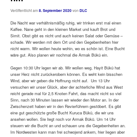
Veröffentlicht am
8. September 2020
von
DLC
Die Nacht war verhältnismäßig ruhig, wir trinken erst mal einen
Kaffee. Nane geht in den kleinen Market und kauft Brot und
Simit. Obst gibt es nicht und auch keinen Salat oder Gemüse –
schade. Wir werden mit dem Ort und den Gegebenheiten hier
nicht warm. Wir wollen heute wohin, wo es schön ist. Eine Bucht
wäre gut. Also planen wir nochmal die Armak Bükü ein.
Gegen 10:30 Uhr legen wir ab. Wir wollen weg, Hayit Bükü hat
unser Herz nicht zurückerobern können. Es weht kein bisschen
Wind, aber wir geben die Hoffnung nicht auf. Um 13 Uhr
versuchen wir unser Glück, aber der achterliche Wind aus West
reicht gerade mal für 2,5 Knoten Fahrt, das macht nicht so viel
Sinn, nach 30 Minuten lassen wir wieder den Motor an. In der
Zwischenzeit haben wir in den Revierführern gestöbert. Es gibt
eine gut geschützte große Bucht Kuruca Bükü, die wir uns
ansehen wollen. Sie liegt noch vor Armak Bükü. Um 14 Uhr
steuern wir die Bucht an und schauen uns die Gegebenheiten an.
Im Nordwesten kann man frei schwojend ankern, hier liegen aber