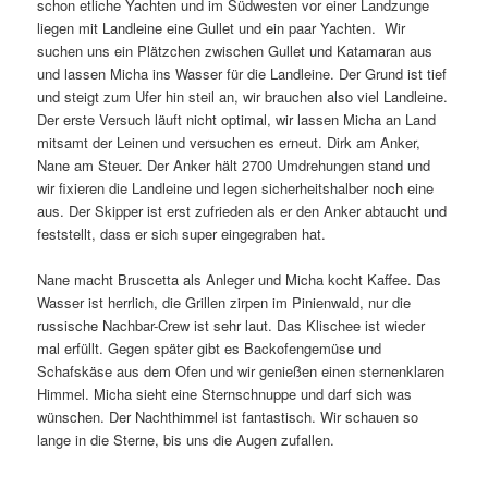
schon etliche Yachten und im Südwesten vor einer Landzunge
liegen mit Landleine eine Gullet und ein paar Yachten. Wir
suchen uns ein Plätzchen zwischen Gullet und Katamaran aus
und lassen Micha ins Wasser für die Landleine. Der Grund ist tief
und steigt zum Ufer hin steil an, wir brauchen also viel Landleine.
Der erste Versuch läuft nicht optimal, wir lassen Micha an Land
mitsamt der Leinen und versuchen es erneut. Dirk am Anker,
Nane am Steuer. Der Anker hält 2700 Umdrehungen stand und
wir fixieren die Landleine und legen sicherheitshalber noch eine
aus. Der Skipper ist erst zufrieden als er den Anker abtaucht und
feststellt, dass er sich super eingegraben hat.
Nane macht Bruscetta als Anleger und Micha kocht Kaffee. Das
Wasser ist herrlich, die Grillen zirpen im Pinienwald, nur die
russische Nachbar-Crew ist sehr laut. Das Klischee ist wieder
mal erfüllt. Gegen später gibt es Backofengemüse und
Schafskäse aus dem Ofen und wir genießen einen sternenklaren
Himmel. Micha sieht eine Sternschnuppe und darf sich was
wünschen. Der Nachthimmel ist fantastisch. Wir schauen so
lange in die Sterne, bis uns die Augen zufallen.