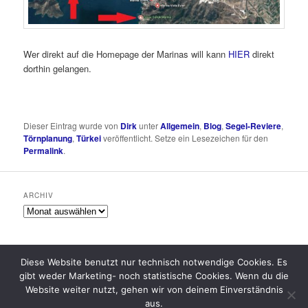
Wer direkt auf die Homepage der Marinas will kann
HIER
direkt
dorthin gelangen.
Dieser Eintrag wurde von
Dirk
unter
Allgemein
,
Blog
,
Segel-Reviere
,
Törnplanung
,
Türkei
veröffentlicht. Setze ein Lesezeichen für den
Permalink
.
ARCHIV
Archiv
Diese Website benutzt nur technisch notwendige Cookies. Es
gibt weder Marketing- noch statistische Cookies. Wenn du die
Datenschutzerklärung
Stolz präsentiert von WordPress
Website weiter nutzt, gehen wir von deinem Einverständnis
aus.