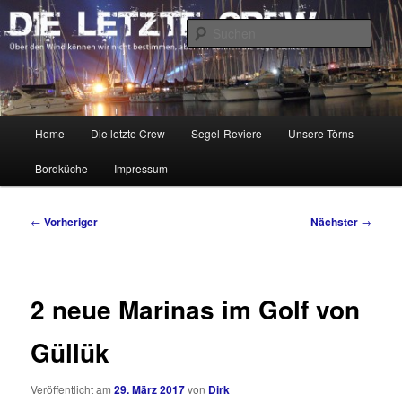
Zum
Über den Wind können wir nicht bestimmen, aber wir können die Segel
richten.
primären
Such
Inhalt
springen
DIE LETZTE CREW
Hauptmenü
Home
Die letzte Crew
Segel-Reviere
Unsere Törns
Bordküche
Impressum
Beitragsnavigation
←
Vorheriger
Nächster
→
2 neue Marinas im Golf von
Güllük
Veröffentlicht am
29. März 2017
von
Dirk