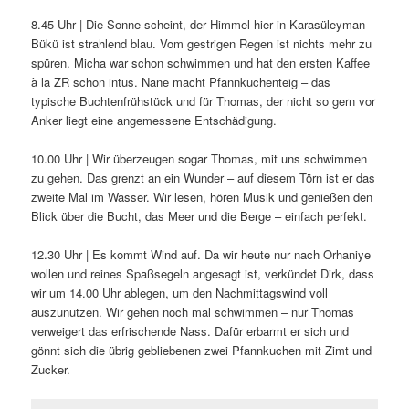
8.45 Uhr | Die Sonne scheint, der Himmel hier in Karasüleyman
Bükü ist strahlend blau. Vom gestrigen Regen ist nichts mehr zu
spüren. Micha war schon schwimmen und hat den ersten Kaffee
à la ZR schon intus. Nane macht Pfannkuchenteig – das
typische Buchtenfrühstück und für Thomas, der nicht so gern vor
Anker liegt eine angemessene Entschädigung.
10.00 Uhr | Wir überzeugen sogar Thomas, mit uns schwimmen
zu gehen. Das grenzt an ein Wunder – auf diesem Törn ist er das
zweite Mal im Wasser. Wir lesen, hören Musik und genießen den
Blick über die Bucht, das Meer und die Berge – einfach perfekt.
12.30 Uhr | Es kommt Wind auf. Da wir heute nur nach Orhaniye
wollen und reines Spaßsegeln angesagt ist, verkündet Dirk, dass
wir um 14.00 Uhr ablegen, um den Nachmittagswind voll
auszunutzen. Wir gehen noch mal schwimmen – nur Thomas
verweigert das erfrischende Nass. Dafür erbarmt er sich und
gönnt sich die übrig gebliebenen zwei Pfannkuchen mit Zimt und
Zucker.