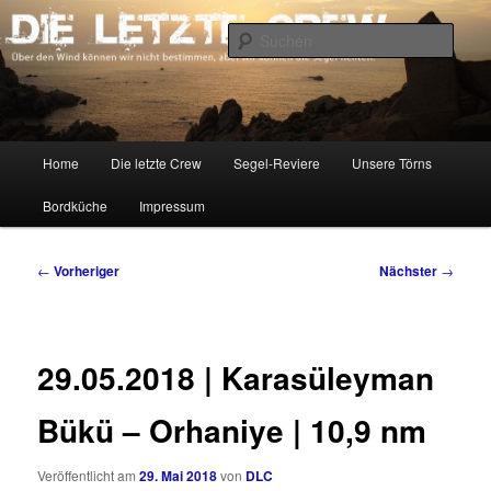
Zum
Über den Wind können wir nicht bestimmen, aber wir können die Segel
richten.
primären
Such
Inhalt
springen
DIE LETZTE CREW
Hauptmenü
Home
Die letzte Crew
Segel-Reviere
Unsere Törns
Bordküche
Impressum
Beitragsnavigation
←
Vorheriger
Nächster
→
29.05.2018 | Karasüleyman
Bükü – Orhaniye | 10,9 nm
Veröffentlicht am
29. Mai 2018
von
DLC