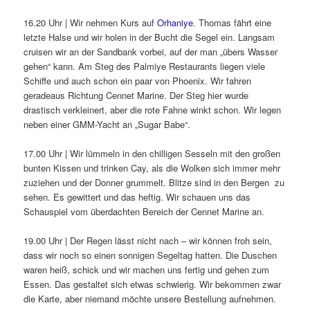
16.20 Uhr | Wir nehmen Kurs auf
Orhaniye
. Thomas fährt eine
letzte Halse und wir holen in der Bucht die Segel ein. Langsam
cruisen wir an der Sandbank vorbei, auf der man „übers Wasser
gehen“ kann. Am Steg des Palmiye Restaurants liegen viele
Schiffe und auch schon ein paar von Phoenix. Wir fahren
geradeaus Richtung Cennet Marine. Der Steg hier wurde
drastisch verkleinert, aber die rote Fahne winkt schon. Wir legen
neben einer GMM-Yacht an „Sugar Babe“.
17.00 Uhr | Wir lümmeln in den chilligen Sesseln mit den großen
bunten Kissen und trinken Cay, als die Wolken sich immer mehr
zuziehen und der Donner grummelt. Blitze sind in den Bergen zu
sehen. Es gewittert und das heftig. Wir schauen uns das
Schauspiel vom überdachten Bereich der Cennet Marine an.
19.00 Uhr | Der Regen lässt nicht nach – wir können froh sein,
dass wir noch so einen sonnigen Segeltag hatten. Die Duschen
waren heiß, schick und wir machen uns fertig und gehen zum
Essen. Das gestaltet sich etwas schwierig. Wir bekommen zwar
die Karte, aber niemand möchte unsere Bestellung aufnehmen.