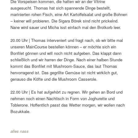
Die Vorspeisen kommen, die hatten wir an der Vitrine
ausgesucht. Thomas hat sich spannende Dinge bestellt,
marinierten rohen Fisch, eine Art Kartoffelsalat und große Bohnen
– keiner will probieren. Die Sigara Börek sind nicht prickelnd.
Nane wird sauer und Micha isst einfach mal den Brotkorb leer.
20.00 Uhr | Thomas interveniert und fragt nach, ob wir bitte mal
unseren MainCourse bestellen können – er möchte sich ein
Bonfilet gönnen und will noch nicht aufgeben. Das klappt dann
schließlich und wir harren der Dinge. Nach einer halben Stunde
kommt das Bonfilet mit Mushroom-Sauce, das laut Thomas
hervorragend ist. Das gegrillte Gemüse ist nicht wirklich gut,
genauso die Köfte und die Mushroom Casserole.
22.00 Uhr | Es hat aufgehört zu regnen. Wir gehen an Bord und
nehmen noch einen Nachtisch in Form von Joghurette und
Toblerone. Hoffentlich passt das Wetter morgen, wir wollen nach
Bozukkale.
alles nass