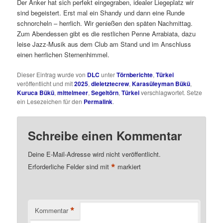
Der Anker hat sich perfekt eingegraben, idealer Liegeplatz wir
sind begeistert. Erst mal ein Shandy und dann eine Runde
schnorcheln – herrlich. Wir genießen den späten Nachmittag.
Zum Abendessen gibt es die restlichen Penne Arrabiata, dazu
leise Jazz-Musik aus dem Club am Stand und im Anschluss
einen herrlichen Sternenhimmel.
Dieser Eintrag wurde von
DLC
unter
Törnberichte
,
Türkei
veröffentlicht und mit
2025
,
dieletztecrew
,
Karasüleyman Bükü
,
Kuruca Bükü
,
mittelmeer
,
Segeltörn
,
Türkei
verschlagwortet. Setze
ein Lesezeichen für den
Permalink
.
Schreibe einen Kommentar
Deine E-Mail-Adresse wird nicht veröffentlicht.
*
Erforderliche Felder sind mit
markiert
*
Kommentar