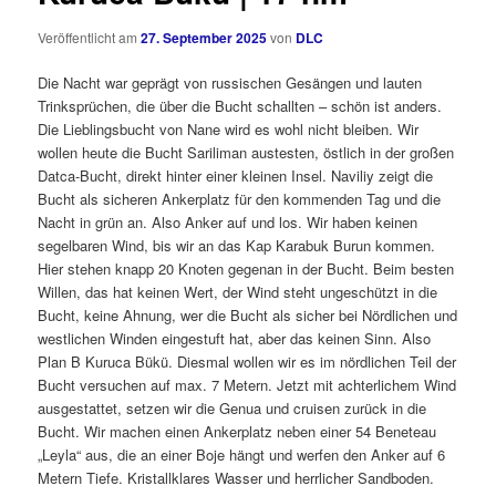
Veröffentlicht am
27. September 2025
von
DLC
Die Nacht war geprägt von russischen Gesängen und lauten
Trinksprüchen, die über die Bucht schallten – schön ist anders.
Die Lieblingsbucht von Nane wird es wohl nicht bleiben. Wir
wollen heute die Bucht Sariliman austesten, östlich in der großen
Datca-Bucht, direkt hinter einer kleinen Insel. Naviliy zeigt die
Bucht als sicheren Ankerplatz für den kommenden Tag und die
Nacht in grün an. Also Anker auf und los. Wir haben keinen
segelbaren Wind, bis wir an das Kap Karabuk Burun kommen.
Hier stehen knapp 20 Knoten gegenan in der Bucht. Beim besten
Willen, das hat keinen Wert, der Wind steht ungeschützt in die
Bucht, keine Ahnung, wer die Bucht als sicher bei Nördlichen und
westlichen Winden eingestuft hat, aber das keinen Sinn. Also
Plan B Kuruca Bükü. Diesmal wollen wir es im nördlichen Teil der
Bucht versuchen auf max. 7 Metern. Jetzt mit achterlichem Wind
ausgestattet, setzen wir die Genua und cruisen zurück in die
Bucht. Wir machen einen Ankerplatz neben einer 54 Beneteau
„Leyla“ aus, die an einer Boje hängt und werfen den Anker auf 6
Metern Tiefe. Kristallklares Wasser und herrlicher Sandboden.