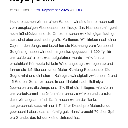
Veröffentlicht am
29. September 2025
von
DLC
Heute brauchen wir nur einen Kaffee – wir sind immer noch satt,
vom ausgiebigen Abendessen bei Ersoy. Das Nachbarschiff geht
noch frühstücken und die Omeletts sehen wirklich gigantisch gut
aus, sind aber auch sehr große Portionen. Wir trinken noch einen
Cay mit den Jungs und bezahlen die Rechnung vom Vorabend.
So günstig haben wir noch nirgendwo gegessen! 1.300 Tyl für
uns beide bei allem, was aufgefahren wurde – wirklich zu
empfehlen! Für heute ist kein Wind angesagt, wir legen ab und
fahren die 1,5 Stunden unter Motor Richtung Kocabahce. Die Il
Sogno wird uns einholen – Reisegschwindigkeit zwischen 12 und
15 Knoten. So ist es auch, in der Einfahrt nach Selimiye
überholen uns die Jungs und Dirk filmt die Il Sogno, wie sie an
uns vorbeikommt, natürlich nicht ohne zu winken und zu rufen,
dass wir langsam sind. Dafür haben wir an der Tanke
ausgerechnet, dass wir nur 1,74 Liter Diesel pro Motorstunde
gebraucht haben, das ist richtig gut. Hansi braucht 70 Liter Sprit
pro Stunde, das ist der kleine Unterschied.