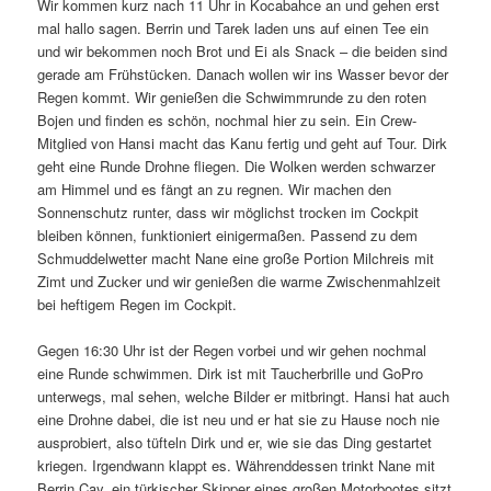
Wir kommen kurz nach 11 Uhr in Kocabahce an und gehen erst
mal hallo sagen. Berrin und Tarek laden uns auf einen Tee ein
und wir bekommen noch Brot und Ei als Snack – die beiden sind
gerade am Frühstücken. Danach wollen wir ins Wasser bevor der
Regen kommt. Wir genießen die Schwimmrunde zu den roten
Bojen und finden es schön, nochmal hier zu sein. Ein Crew-
Mitglied von Hansi macht das Kanu fertig und geht auf Tour. Dirk
geht eine Runde Drohne fliegen. Die Wolken werden schwarzer
am Himmel und es fängt an zu regnen. Wir machen den
Sonnenschutz runter, dass wir möglichst trocken im Cockpit
bleiben können, funktioniert einigermaßen. Passend zu dem
Schmuddelwetter macht Nane eine große Portion Milchreis mit
Zimt und Zucker und wir genießen die warme Zwischenmahlzeit
bei heftigem Regen im Cockpit.
Gegen 16:30 Uhr ist der Regen vorbei und wir gehen nochmal
eine Runde schwimmen. Dirk ist mit Taucherbrille und GoPro
unterwegs, mal sehen, welche Bilder er mitbringt. Hansi hat auch
eine Drohne dabei, die ist neu und er hat sie zu Hause noch nie
ausprobiert, also tüfteln Dirk und er, wie sie das Ding gestartet
kriegen. Irgendwann klappt es. Währenddessen trinkt Nane mit
Berrin Cay, ein türkischer Skipper eines großen Motorbootes sitzt