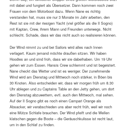
mit dabei und fungiert als Übersetzer. Dann kommen noch zwei
Frauen von dem Motorboot dazu. Wenn Nane es richtig
verstanden hat, muss sie nur 3 Monate im Jahr arbeiten, den
Rest ist sie mit der riesigen Yacht (viel größer als die Il Sogno)
mit Kaptan, Crew, ihrem Mann und Freunden unterwegs. Nicht
schlecht. Schade, dass wir das nicht auch so realisieren können.
Der Wind nimmt zu und bei Sailors wird alles nach Innen
verlagert. Kaum jemand möchte draußen sitzen. Wir haben
Hoodies an und sind froh, dass wir sie dabeihaben. Um 19 Uhr
gehen wir zum Essen. Hansis Crew schlemmt und ist begeistert.
Nane checkt das Wetter und ist es weniger. Der zunehmende
Wind wird am Dienstag und Mittwoch noch stärker, in Böen bis
30 Knoten. Also entscheiden wir, dass wir morgen früh um 8.30
Uhr ablegen und zu Captains Table an den Jetty gehen, um dort
den Dienstag abzuwettern, evtl. auch den Mittwoch, mal sehen.
Auf der Il Sogno gibt es noch einen Campari Orange als
Absacker, wir verabschieden uns aber recht früh, weil wir noch
eine Mütze Schlafe brauchen. Der Wind pfeift und die Wellen
klatschen gegen die Boote – die Geräuschkulisse ist recht laut,
um in den Schlaf zu finden.