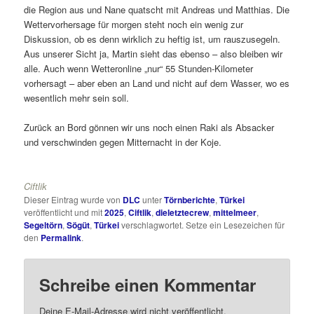
die Region aus und Nane quatscht mit Andreas und Matthias. Die
Wettervorhersage für morgen steht noch ein wenig zur
Diskussion, ob es denn wirklich zu heftig ist, um rauszusegeln.
Aus unserer Sicht ja, Martin sieht das ebenso – also bleiben wir
alle. Auch wenn Wetteronline „nur“ 55 Stunden-Kilometer
vorhersagt – aber eben an Land und nicht auf dem Wasser, wo es
wesentlich mehr sein soll.
Zurück an Bord gönnen wir uns noch einen Raki als Absacker
und verschwinden gegen Mitternacht in der Koje.
Ciftlik
Dieser Eintrag wurde von
DLC
unter
Törnberichte
,
Türkei
veröffentlicht und mit
2025
,
Ciftlik
,
dieletztecrew
,
mittelmeer
,
Segeltörn
,
Sögüt
,
Türkei
verschlagwortet. Setze ein Lesezeichen für
den
Permalink
.
Schreibe einen Kommentar
Deine E-Mail-Adresse wird nicht veröffentlicht.