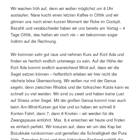
Wir wachen früh auf, denn wir wollen möglichst um 8 Uhr
auslaufen. Nane kocht einen letzten Kaffee in Ciftlik und wir
gönnen uns noch einen kurzen Moment der Ruhe im Cockpit.
Bezahlt und verabschiedet haben wir uns bereits am Vortag – 4
Tage Ciftlik, das hatten wir noch nie – wir bekommen sogar
Indirim auf die Rechnung.
Wir kommen sehr gut raus und nehmen Kurs auf Kizil Ada und
finden es herrlich endlich unterwegs zu sein. Auf der Höhe der
Kizil Ada kommt endlich ausreichend Wind auf, dass wir die
Segel setzen können – hoffentlich erleben wir hier nicht die
nächste böse Überraschung. Wir wollen nur mit der Genua
segeln, denn zwischen Rhodos und der türkischen Küste kann es
schnell zu viel werden. Wir sind zu zweit und haben keine Lust
auf Stress unter Segel. Mit der großen Genua kommt man auch
beim Am-Wind-Kursen gut klar und so haben wir schnell 6
Konten Fahrt, dann 7, dann 8 Knoten – wir werden für die
Zwangspause entlohnt. Max. 8,4 erreichen wir heute und finden
es einfach perfekt. Wir kreuzen auf, dass wir um das Kap bei
Bozukkale rumkommen und genießen die Schnelligkeit der Pura
Vida. Zwischen Symi und dem türkischen Festland schläft der