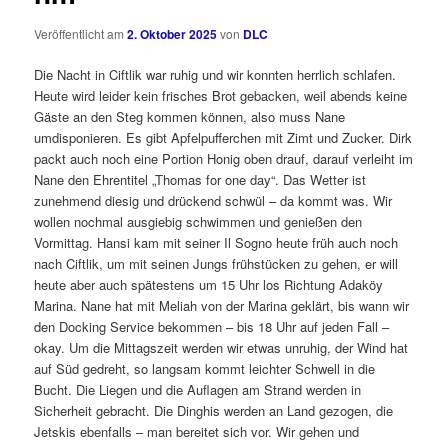
Veröffentlicht am
2. Oktober 2025
von
DLC
Die Nacht in Ciftlik war ruhig und wir konnten herrlich schlafen.
Heute wird leider kein frisches Brot gebacken, weil abends keine
Gäste an den Steg kommen können, also muss Nane
umdisponieren. Es gibt Apfelpufferchen mit Zimt und Zucker. Dirk
packt auch noch eine Portion Honig oben drauf, darauf verleiht im
Nane den Ehrentitel „Thomas for one day“. Das Wetter ist
zunehmend diesig und drückend schwül – da kommt was. Wir
wollen nochmal ausgiebig schwimmen und genießen den
Vormittag. Hansi kam mit seiner Il Sogno heute früh auch noch
nach Ciftlik, um mit seinen Jungs frühstücken zu gehen, er will
heute aber auch spätestens um 15 Uhr los Richtung Adaköy
Marina. Nane hat mit Meliah von der Marina geklärt, bis wann wir
den Docking Service bekommen – bis 18 Uhr auf jeden Fall –
okay. Um die Mittagszeit werden wir etwas unruhig, der Wind hat
auf Süd gedreht, so langsam kommt leichter Schwell in die
Bucht. Die Liegen und die Auflagen am Strand werden in
Sicherheit gebracht. Die Dinghis werden an Land gezogen, die
Jetskis ebenfalls – man bereitet sich vor. Wir gehen und