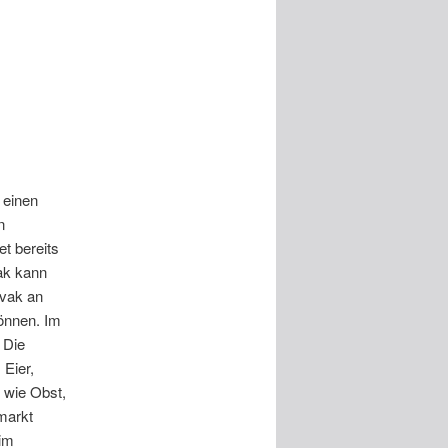
 einen
n
t bereits
ak kann
avak an
önnen. Im
 Die
Eier,
 wie Obst,
markt
 im