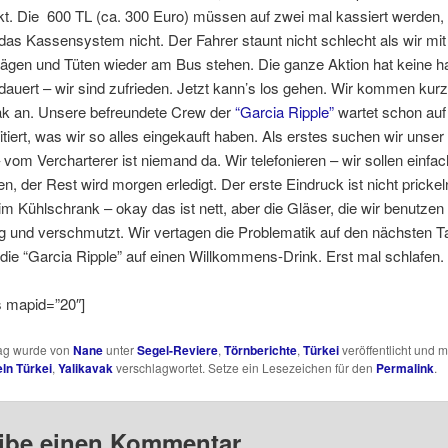
. Die 600 TL (ca. 300 Euro) müssen auf zwei mal kassiert werden, 
 das Kassensystem nicht. Der Fahrer staunt nicht schlecht als wir mi
ägen und Tüten wieder am Bus stehen. Die ganze Aktion hat keine h
auert – wir sind zufrieden. Jetzt kann’s los gehen. Wir kommen kur
ak an. Unsere befreundete Crew der
“Garcia Ripple”
wartet schon auf
rritiert, was wir so alles eingekauft haben. Als erstes suchen wir unser 
om Vercharterer ist niemand da. Wir telefonieren – wir sollen einfac
en, der Rest wird morgen erledigt. Der erste Eindruck ist nicht pricke
 im Kühlschrank – okay das ist nett, aber die Gläser, die wir benutze
ig und verschmutzt. Wir vertagen die Problematik auf den nächsten T
ie “Garcia Ripple” auf einen Willkommens-Drink. Erst mal schlafen.
 mapid=”20″]
rag wurde von
Nane
unter
Segel-Reviere
,
Törnberichte
,
Türkei
veröffentlicht und m
ln Türkei
,
Yalikavak
verschlagwortet. Setze ein Lesezeichen für den
Permalink
.
ibe einen Kommentar