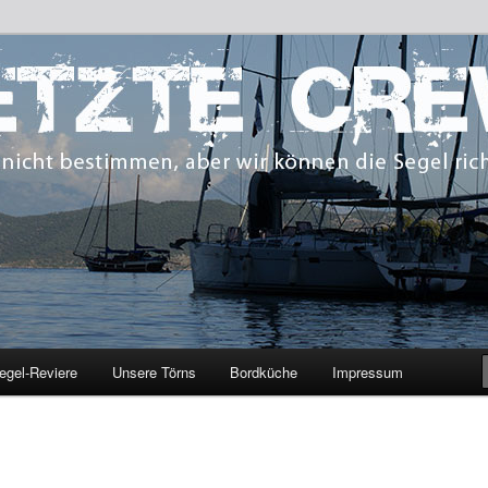
 bestimmen, aber wir können die Segel richten.
CREW
egel-Reviere
Unsere Törns
Bordküche
Impressum