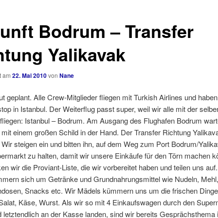
unft Bodrum – Transfer
htung Yalikavak
ht am
22. Mai 2010
von
Nane
ut geplant. Alle Crew-Mitglieder fliegen mit Turkish Airlines und haben
op in Istanbul. Der Weiterflug passt super, weil wir alle mit der selbe
fliegen: Istanbul – Bodrum. Am Ausgang des Flughafen Bodrum warte
 mit einem großen Schild in der Hand. Der Transfer Richtung Yalikav
 Wir steigen ein und bitten ihn, auf dem Weg zum Port Bodrum/Yalik
ermarkt zu halten, damit wir unsere Einkäufe für den Törn machen k
n wir die Proviant-Liste, die wir vorbereitet haben und teilen uns auf.
mern sich um Getränke und Grundnahrungsmittel wie Nudeln, Mehl, 
dosen, Snacks etc. Wir Mädels kümmern uns um die frischen Dinge
alat, Käse, Wurst. Als wir so mit 4 Einkaufswagen durch den Super
d letztendlich an der Kasse landen, sind wir bereits Gesprächsthema