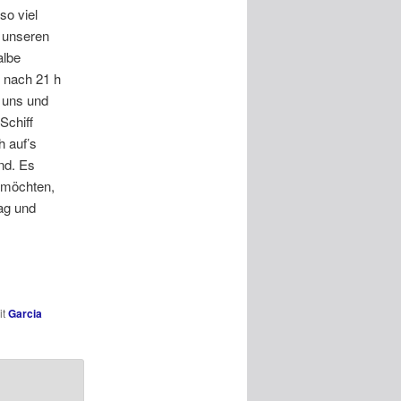
so viel
t unseren
albe
z nach 21 h
 uns und
Schiff
h auf’s
lnd. Es
n möchten,
ag und
it
Garcia