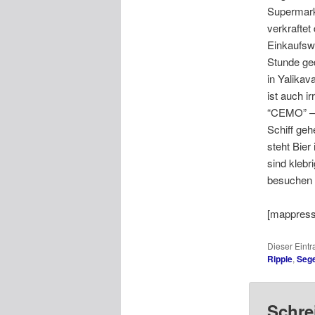
Supermarkt
verkraftet
Einkaufsw
Stunde ged
in Yalikav
ist auch i
“CEMO” – v
Schiff geh
steht Bier
sind klebr
besuchen d
[mappress
Dieser Eint
Ripple
,
Sege
Schre