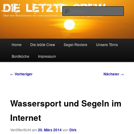
Zum
Über den Wind können wir nicht bestimmen, aber wir können die Segel
richten.
primären
Such
Inhalt
springen
DIE LETZTE CREW
Hauptmenü
Home
Die letzte Crew
Segel-Reviere
Unsere Törns
Bordküche
Impressum
Beitragsnavigation
←
Vorheriger
Nächster
→
Wassersport und Segeln im
Internet
Veröffentlicht am
20. März 2014
von
Dirk