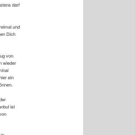
stens darf
reimal und
ben Dich
lug von
n wieder
inal
ier ein
önnen.
der
nbul ist
 von