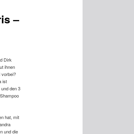
is –
d Dirk
ut ihnen
 vorbei?
 ist
n und den 3
d Shampoo
n hat, mit
Sandra
en und die