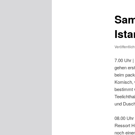
Sam
Ista
Veröffentlic
7.00 Uhr |
gehen ers
beim pack
Komisch, w
bestimmt v
Teelichth
und Duschg
08.00 Uhr 
Ressort Ho
noch einen