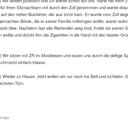
| Wir landen pünktlich und ZR wartet schon auf uns. Nane hat noch 
 für ihren Sitznachbarn mit durch den Zoll genommen und wartet dra
 auf den netten Busfahrer, der aus Izmir kam. Er wurde vom Zoll abg
 gemachten Börek, die er seiner Familie mitbringen wollte, waren wahr
beste Idee. Nachdem fast alle Wartenden weg sind, findet sie seinen 
n wollte und drückt ihm die Zigaretten in die Hand mit den besten Gr
| Wir sitzen mit ZR im Mostbesen und essen uns durch die deftige Sp
schmeckt einfach klasse.
| Wieder zu Hause. Jetzt wollen wir nur noch ins Bett und schlafen. 
ächsten Törn.
ernau