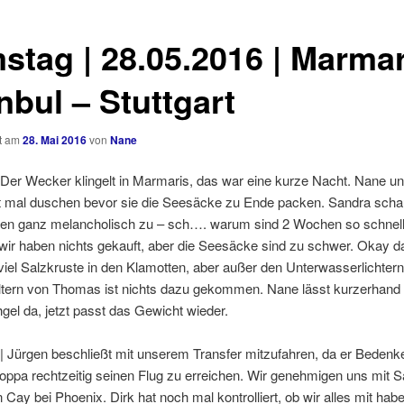
stag | 28.05.2016 | Marmar
nbul – Stuttgart
ht am
28. Mai 2016
von
Nane
 Der Wecker klingelt in Marmaris, das war eine kurze Nacht. Nane un
t mal duschen bevor sie die Seesäcke zu Ende packen. Sandra scha
en ganz melancholisch zu – sch…. warum sind 2 Wochen so schnell
ir haben nichts gekauft, aber die Seesäcke sind zu schwer. Okay da
iel Salzkruste in den Klamotten, aber außer den Unterwasserlichter
altern von Thomas ist nichts dazu gekommen. Nane lässt kurzerhan
el da, jetzt passt das Gewicht wieder.
| Jürgen beschließt mit unserem Transfer mitzufahren, da er Bedenke
ppa rechtzeitig seinen Flug zu erreichen. Wir genehmigen uns mit 
 Cay bei Phoenix. Dirk hat noch mal kontrolliert, ob wir alles mit hab