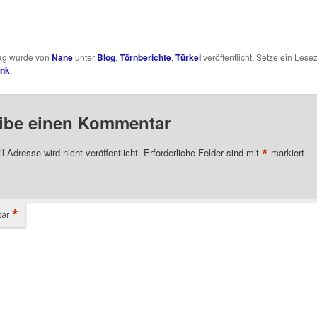
rag wurde von
Nane
unter
Blog
,
Törnberichte
,
Türkei
veröffentlicht. Setze ein Lese
ink
.
ibe einen Kommentar
*
l-Adresse wird nicht veröffentlicht.
Erforderliche Felder sind mit
markiert
*
ar