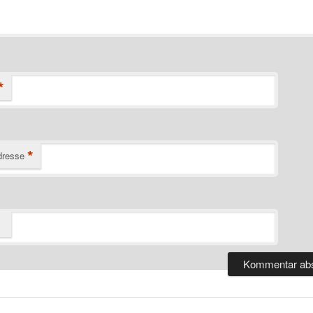
*
*
dresse