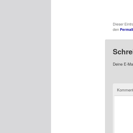
Dieser Eint
den
Permal
Schre
Deine E-Mai
Komment