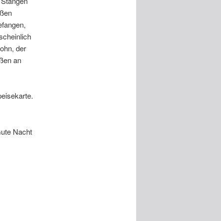
2 Stangen
ußen
efangen,
scheinlich
Sohn, der
üßen an
eisekarte.
Gute Nacht