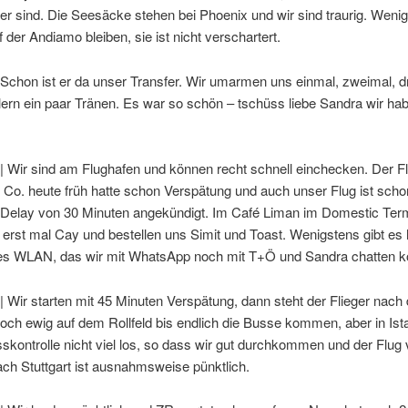
er sind. Die Seesäcke stehen bei Phoenix und wir sind traurig. Wenig
 der Andiamo bleiben, sie ist nicht verschartert.
 Schon ist er da unser Transfer. Wir umarmen uns einmal, zweimal, d
lern ein paar Tränen. Es war so schön – tschüss liebe Sandra wir ha
| Wir sind am Flughafen und können recht schnell einchecken. Der F
Co. heute früh hatte schon Verspätung und auch unser Flug ist scho
 Delay von 30 Minuten angekündigt. Im Café Liman im Domestic Term
r erst mal Cay und bestellen uns Simit und Toast. Wenigstens gibt es h
es WLAN, das wir mit WhatsApp noch mit T+Ö und Sandra chatten k
| Wir starten mit 45 Minuten Verspätung, dann steht der Flieger nach 
ch ewig auf dem Rollfeld bis endlich die Busse kommen, aber in Ista
skontrolle nicht viel los, so dass wir gut durchkommen und der Flug
ach Stuttgart ist ausnahmsweise pünktlich.