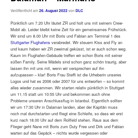
Veröffentlicht am
26. August 2022
von
DLC
Pünktlich um 7.20 Uhr läutet ZR und holt uns mit seinem Crew-
Mobil ab. Leider bleibt keine Zeit für ein gemeinsames Frühstück.
Wir sind um 8.00 Uhr mit Boris und Fabian am Terminal 1 des
Stuttgarter Flughafens
verabredet. Wir steuern Kiss and Fly an
und kaum haben wir ZR zweimal geküsst, ist er auch schon weg.
Kaum im Flughafen-Gebäude treffen wir schon Boris mit seiner
süßen Family. Seine Mädels sind schon ganz schön traurig, aber
lassen ihn mit uns mit, wenn wir versprechen auf ihn
aufzupassen – klar! Boris Frau Steffi ist die Urheberin unseres
Logos und hat es 2006 oder 2007 für uns entworfen – so kommt
alles wieder zusammen. Wir starten relativ pünktlich in Stuttgart
um 11.15 statt um 10:55 Uhr und bekommen auch ohne
Probleme unseren Anschlussflug in Istanbul. Eigentlich sollten
wir um 17:30 Uhr in Dalaman landen, aber der Kapitän muss
noch mal durchstarten und fliegt eine Schleife, so dass wir erst
kurz nach 18.00 Uhr auf dem Rollfeld stehen. Raus aus dem
Flieger geht Nane mit Boris zum Duty Free und Dirk und Fabian
warten auf das Gepäck – nichts wurde vergessen oder