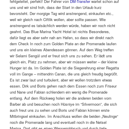
fehlgeleitet, perfekt! Der Fahrer von
DM-Transfer
wartet schon auf
uns und wir sind froh, dass der Start in den Urlaub kurz
bevorsteht. Der morgige Tag wird anstrengend, einkaufen etc.,
weil wir gleich nach Ciftlik wollen, aber sollte passen. Wie
anstrengend es tatsächlich werden würde, haben wir noch nicht
geahnt. Das Blue Marina Yacht Hotel ist nichts Besonderes,
dafür liegt es aber sehr nah am Hafen, so dass wir direkt nach
dem Check In noch zum Golden Plate an der Promenade laufen
und uns ein kleines Abendessen gönnen. Auf dem Weg treffen
wir Selami Sengül und er freut sich uns zu sehen. Er lädt uns
gleich ein, Platz zu nehmen, aber wir müssen weiter – der kleine
Hunger ist da. Im Golden Plate ist die Siegerehrung einer Regatta
voll im Gange – mittendrin Canan, die uns gleich freudig begrüßt.
Es ist zwar laut und turbulent, aber wir wollen trotzdem etwas
essen. Dirk und Boris gehen nach dem Essen noch zum Friseur
und Nane und Fabian schlendern ein wenig die Promenade
entlang. Auf dem Rückweg holen wir die anderen beiden vom
Barber ab und besuchen noch Hüsniye im “Silvermoon”, die sich
auch freut uns zu sehen und Boris und Fabian können erste
Mitbringsel einkaufen. Im Anschluss wollen die beiden „Neulinge“
noch die Promenade lang und eventuell noch in die Netsel
Marina. Dort gibt es einen Wasserrohbruch und durch tiefe