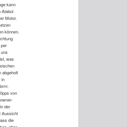
enge kann
 Atabol
ter Motor.
setzen
sen können.
ichtung
 per
 uns
ist, was
ssischen
n abgeholt
 in
rrrr.
Dipps von
downer-
in der
t Aussicht
dass die
aben, aber