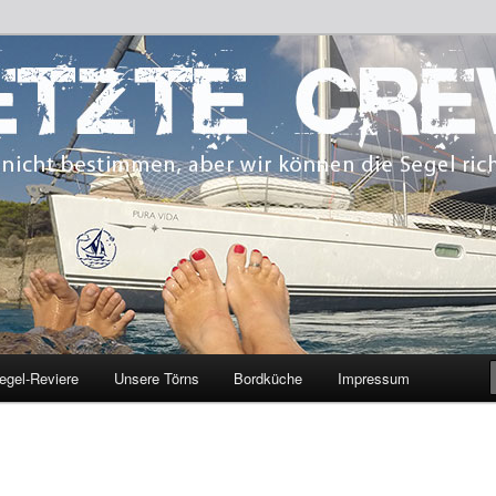
 bestimmen, aber wir können die Segel richten.
CREW
egel-Reviere
Unsere Törns
Bordküche
Impressum