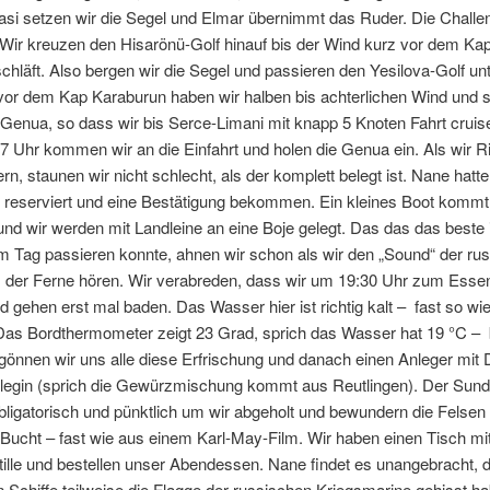
asi setzen wir die Segel und Elmar übernimmt das Ruder. Die Chall
Wir kreuzen den Hisarönü-Golf hinauf bis der Wind kurz vor dem Kap
chläft. Also bergen wir die Segel und passieren den Yesilova-Golf un
 vor dem Kap Karaburun haben wir halben bis achterlichen Wind und 
 Genua, so dass wir bis Serce-Limani mit knapp 5 Knoten Fahrt crui
7 Uhr kommen wir an die Einfahrt und holen die Genua ein. Als wir R
ern, staunen wir nicht schlecht, als der komplett belegt ist. Nane hatte
reserviert und eine Bestätigung bekommen. Ein kleines Boot kommt
nd wir werden mit Landleine an eine Boje gelegt. Das das das beste 
m Tag passieren konnte, ahnen wir schon als wir den „Sound“ der ru
us der Ferne hören. Wir verabreden, dass wir um 19:30 Uhr zum Esse
 gehen erst mal baden. Das Wasser hier ist richtig kalt – fast so wie
Das Bordthermometer zeigt 23 Grad, sprich das Wasser hat 19 °C – b
önnen wir uns alle diese Erfrischung und danach einen Anleger mit 
legin (sprich die Gewürzmischung kommt aus Reutlingen). Der Sun
obligatorisch und pünktlich um wir abgeholt und bewundern die Felsen 
ucht – fast wie aus einem Karl-May-Film. Wir haben einen Tisch mi
otille und bestellen unser Abendessen. Nane findet es unangebracht, 
 Schiffe teilweise die Flagge der russischen Kriegsmarine gehisst h