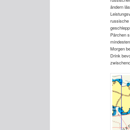
ändern läs
Leistungsv
russische
geschleppt
Pärchen si
mindestens
Morgen bes
Drink bevo
zwischendr