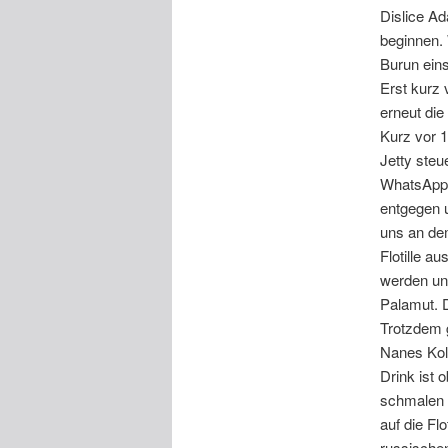
Dislice Ad
beginnen. 
Burun eins
Erst kurz
erneut die
Kurz vor 1
Jetty steu
WhatsApp 
entgegen u
uns an de
Flotille a
werden und
Palamut. 
Trotzdem g
Nanes Kol
Drink ist 
schmalen B
auf die Fl
russischen