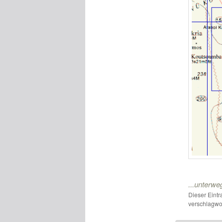
...unterwe
Dieser Eint
verschlagwor