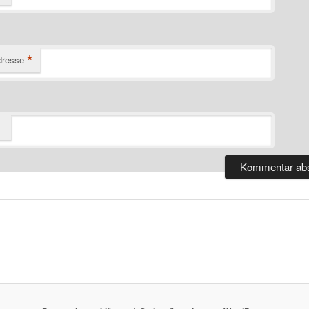
*
dresse