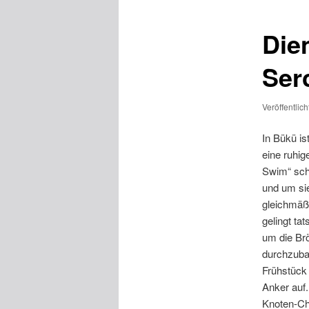
Dien
Ser
Veröffentlic
In Bükü is
eine ruhig
Swim“ scho
und um si
gleichmäß
gelingt ta
um die Brö
durchzuba
Frühstück
Anker auf.
Knoten-Cha