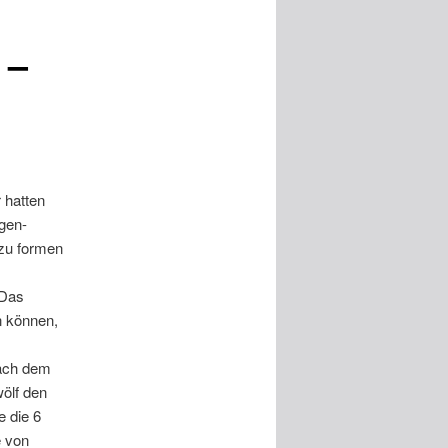
 –
 hatten
rgen-
 zu formen
 Das
en können,
Nach dem
ölf den
e die 6
e von