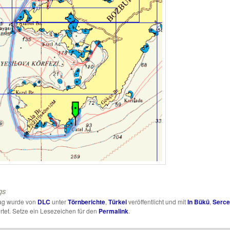
gs
rag wurde von
DLC
unter
Törnberichte
,
Türkei
veröffentlicht und mit
In Bükü
,
Serce
tet. Setze ein Lesezeichen für den
Permalink
.