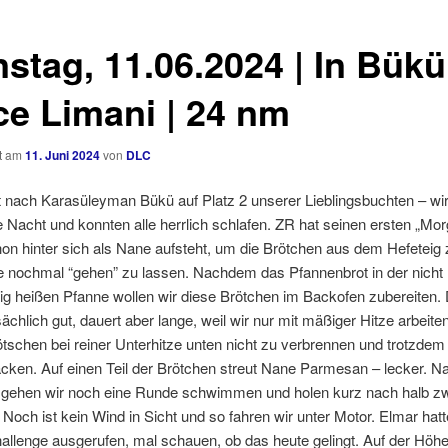
stag, 11.06.2024 | In Bükü
ce Limani | 24 nm
ht am
11. Juni 2024
von
DLC
t nach Karasüleyman Bükü auf Platz 2 unserer Lieblingsbuchten – wir
e Nacht und konnten alle herrlich schlafen. ZR hat seinen ersten „Mo
n hinter sich als Nane aufsteht, um die Brötchen aus dem Hefeteig
e nochmal “gehen” zu lassen. Nachdem das Pfannenbrot in der nicht
ig heißen Pfanne wollen wir diese Brötchen im Backofen zubereiten.
tsächlich gut, dauert aber lange, weil wir nur mit mäßiger Hitze arbeit
tschen bei reiner Unterhitze unten nicht zu verbrennen und trotzdem
cken. Auf einen Teil der Brötchen streut Nane Parmesan – lecker. 
 gehen wir noch eine Runde schwimmen und holen kurz nach halb zw
 Noch ist kein Wind in Sicht und so fahren wir unter Motor. Elmar hatt
llenge ausgerufen, mal schauen, ob das heute gelingt. Auf der Höh