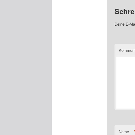
Schre
Deine E-Mai
Komment
Name