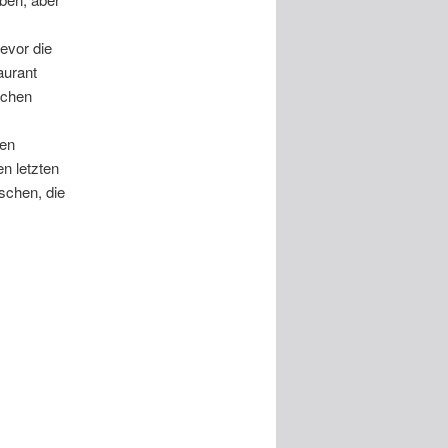
evor die
aurant
schen
ten
n letzten
schen, die