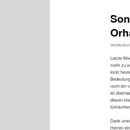
Son
Orh
Veröffentlic
Letzte Woc
mehr zu s
lockt heut
Bedeutung
noch ein v
ist überra
diesen sta
türkischen
Dank unser
Herren ei