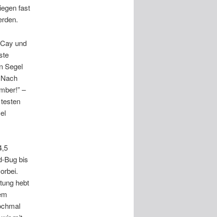
egen fast
erden.
n Cay und
ste
n Segel
. Nach
mber!” –
 testen
el
4,5
d-Bug bis
orbei.
tung hebt
tem
nochmal