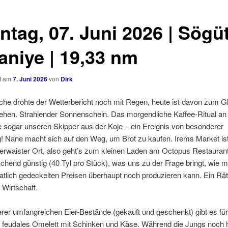
ntag, 07. Juni 2026 | Sögüt
aniye | 19,33 nm
ht am
7. Juni 2026
von
Dirk
he drohte der Wetterbericht noch mit Regen, heute ist davon zum Gl
ehen. Strahlender Sonnenschein. Das morgendliche Kaffee-Ritual a
e sogar unseren Skipper aus der Koje – ein Ereignis von besonderer
! Nane macht sich auf den Weg, um Brot zu kaufen. Irems Market is
erwaister Ort, also geht’s zum kleinen Laden am Octopus Restaurant
schend günstig (40 Tyl pro Stück), was uns zu der Frage bringt, wie m
atlich gedeckelten Preisen überhaupt noch produzieren kann. Ein Rät
 Wirtschaft.
er umfangreichen Eier-Bestände (gekauft und geschenkt) gibt es für
n feudales Omelett mit Schinken und Käse. Während die Jungs noch 