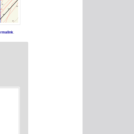
rmalink
.