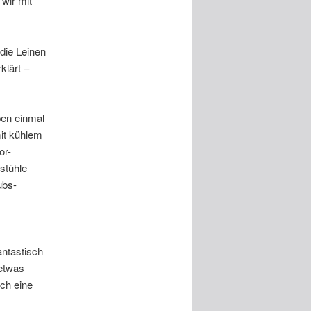
wir mit
die Leinen
klärt –
ben einmal
mit kühlem
or-
stühle
ubs-
ntastisch
 etwas
ch eine