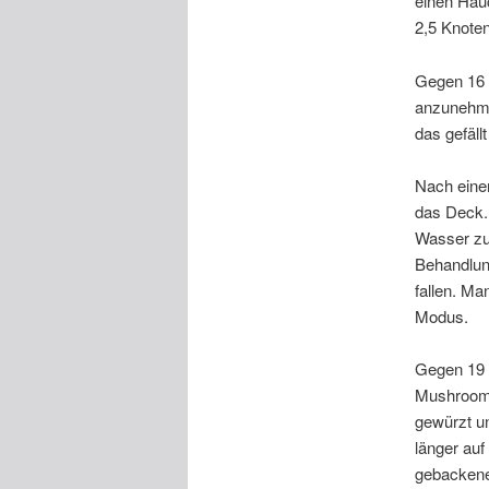
einen Hau
2,5 Knoten
Gegen 16 
anzunehme
das gefällt
Nach einem
das Deck. 
Wasser zu 
Behandlung
fallen. Ma
Modus.
Gegen 19 U
Mushroom 
gewürzt un
länger au
gebackene 