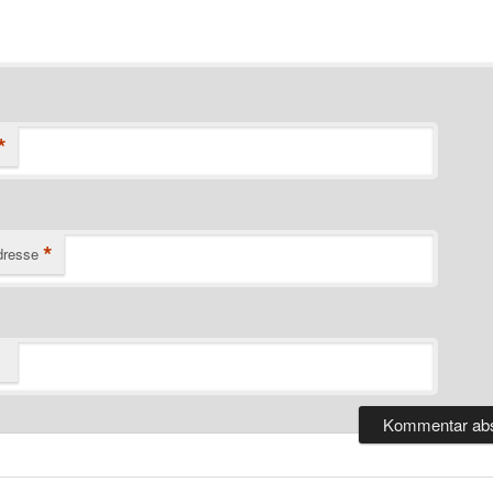
*
*
dresse