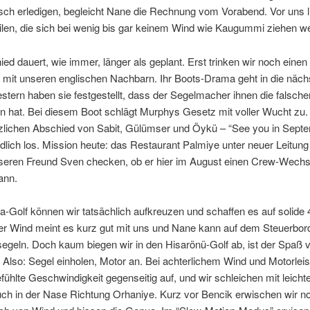
ch erledigen, begleicht Nane die Rechnung vom Vorabend. Vor uns li
len, die sich bei wenig bis gar keinem Wind wie Kaugummi ziehen w
ed dauert, wie immer, länger als geplant. Erst trinken wir noch eine
 mit unseren englischen Nachbarn. Ihr Boots-Drama geht in die näch
tern haben sie festgestellt, dass der Segelmacher ihnen die falsche
n hat. Bei diesem Boot schlägt Murphys Gesetz mit voller Wucht zu
zlichen Abschied von Sabit, Gülümser und Öykü – “See you in Septe
dlich los. Mission heute: das Restaurant Palmiye unter neuer Leitung
nseren Freund Sven checken, ob er hier im August einen Crew-Wechs
ann.
a-Golf können wir tatsächlich aufkreuzen und schaffen es auf solide 
er Wind meint es kurz gut mit uns und Nane kann auf dem Steuerbor
geln. Doch kaum biegen wir in den Hisarönü-Golf ab, ist der Spaß v
Also: Segel einholen, Motor an. Bei achterlichem Wind und Motorleis
efühlte Geschwindigkeit gegenseitig auf, und wir schleichen mit leich
uch in der Nase Richtung Orhaniye. Kurz vor Bencik erwischen wir 