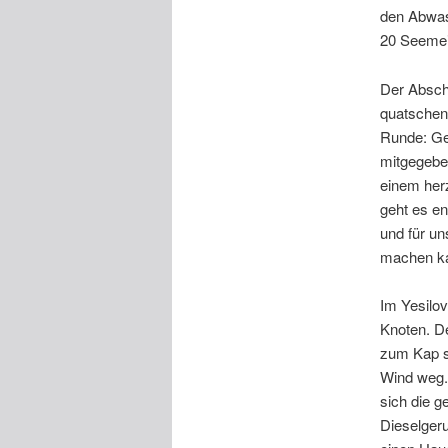
den Abwas
20 Seemei
Der Abschi
quatschen
Runde: Ges
mitgegebe
einem her
geht es en
und für u
machen k
Im Yesilov
Knoten. D
zum Kap se
Wind weg. 
sich die g
Dieselger