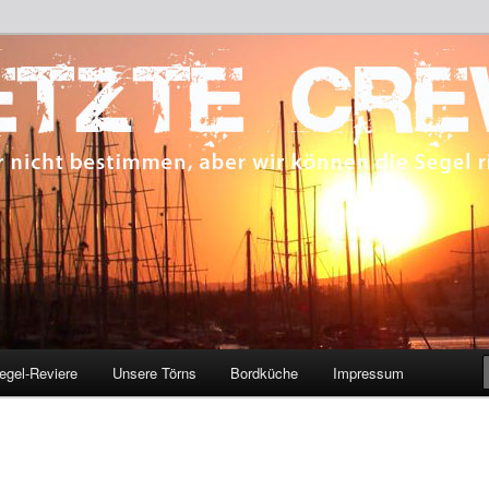
 bestimmen, aber wir können die Segel richten.
CREW
egel-Reviere
Unsere Törns
Bordküche
Impressum