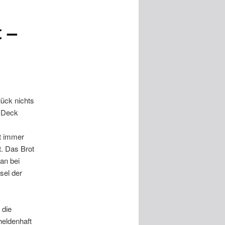
 –
ück nichts
n Deck
t immer
. Das Brot
an bei
sel der
 die
heldenhaft