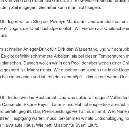
ch von Wind und hissen die Genua. Im “Slow-Motion-Modus” cruisen 
 dem Ziel entgegen. Gechillter kann man nicht segeln.
Uhr legen wir am Steg der Palmiye Marina an. Und wer steht da, um 
n? Dogan, der Chef höchstpersönlich. Wir werden zur Chefsache er
 uns.
 schnellen Anleger-Drink füllt Dirk den Wassertank, und wir schrub
Es gibt definitiv schlimmere Arbeiten, als bei diesen Temperaturen 
planschen. Danach wollen wir in den Pool, der aber wegen einer Chl
 gesperrt ist. Macht nichts. Wir duschen und lassen uns in die Liege
n hat nichts getan und ist trotzdem erschöpft – das ist der wahre Urla
hr testen wir das Restaurant. Und was sollen wir sagen? Volltreffer!
Casserole, Ekzine Peynir, Lamm- und Hähnchenspieße – alles ist fa
d perfekt gegrillt. Das Preis-Leistungs-Verhältnis stimmt. Weil Nane
f ihren Hauptgang warten muss, bekommen wir als Entschuldigung no
Halva aufs Haus. Wie nett! Mission für Sven: Läuft.