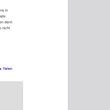
ns in
nate
nen dann
 nicht
s
,
Türkei
,