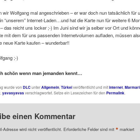
 wir Wolfgang mal angeschrieben – er war doch nun tatsächlich für u
n “unserem” Internet-Laden…und hat die Karte nun für weitere 6 Mo
 – das reicht uns locker ;-) Im Juni sind wir ja selber vor Ort und kön
te mit dem für uns passenden Internetvolumen aufladen, müssen also
e neue Karte kaufen – wunderbar!!
fgang ;-)
och schön wenn man jemanden kennt…
rag wurde von
DLC
unter
Allgemein
,
Türkei
veröffentlicht und mit
internet
,
Marmari
r
,
yavasyavas
verschlagwortet. Setze ein Lesezeichen für den
Permalink
.
ibe einen Kommentar
*
l-Adresse wird nicht veröffentlicht.
Erforderliche Felder sind mit
markiert