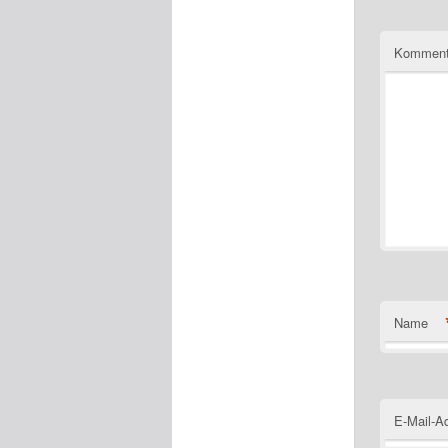
Komment
Name
E-Mail-A