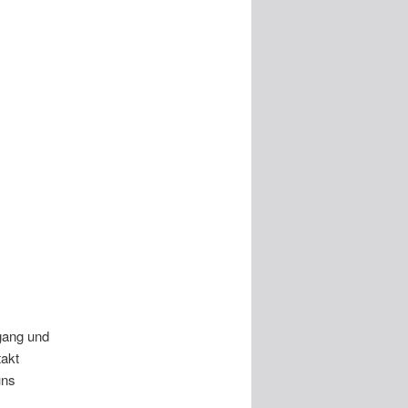
fgang und
takt
uns