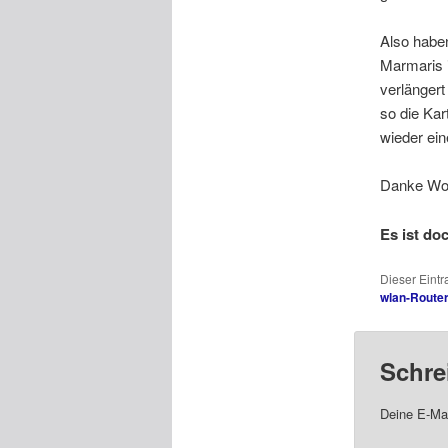
Also haben
Marmaris i
verlängert
so die Kar
wieder ein
Danke Wol
Es ist d
Dieser Eint
wlan-Route
Schre
Deine E-Mai