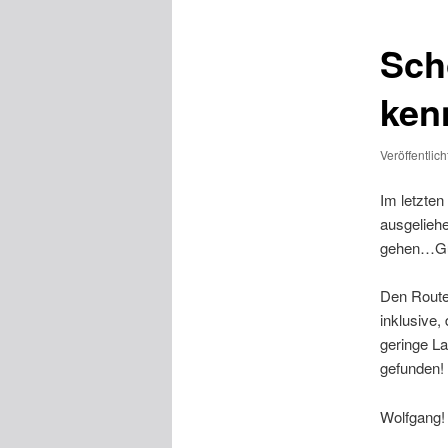
Sch
ken
Veröffentlic
Im letzte
ausgeliehe
gehen…Gut
Den Route
inklusive,
geringe L
gefunden!
Wolfgang!