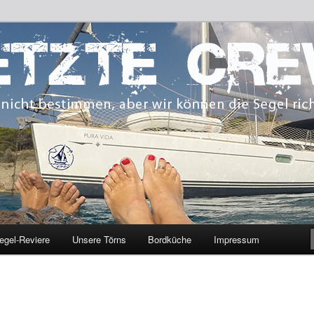
 bestimmen, aber wir können die Segel richten.
CREW
egel-Reviere
Unsere Törns
Bordküche
Impressum