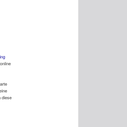
ing
online
arte
eine
 diese