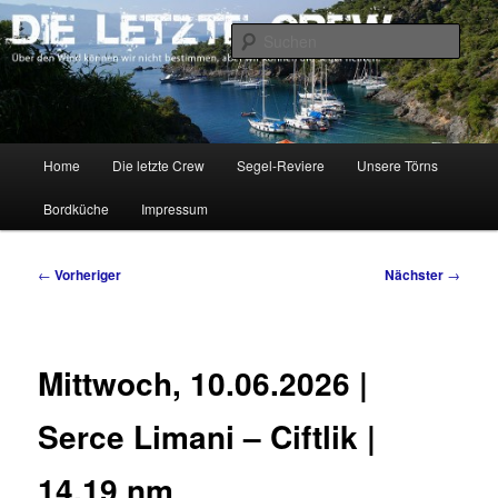
Zum
Über den Wind können wir nicht bestimmen, aber wir können die Segel
richten.
primären
Such
Inhalt
springen
DIE LETZTE CREW
Hauptmenü
Home
Die letzte Crew
Segel-Reviere
Unsere Törns
Bordküche
Impressum
Beitragsnavigation
←
Vorheriger
Nächster
→
Mittwoch, 10.06.2026 |
Serce Limani – Ciftlik |
14,19 nm