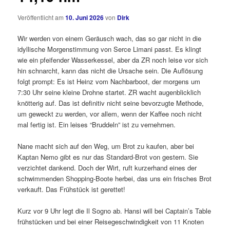
Veröffentlicht am
10. Juni 2026
von
Dirk
Wir werden von einem Geräusch wach, das so gar nicht in die
idyllische Morgenstimmung von Serce Limani passt. Es klingt
wie ein pfeifender Wasserkessel, aber da ZR noch leise vor sich
hin schnarcht, kann das nicht die Ursache sein. Die Auflösung
folgt prompt: Es ist Heinz vom Nachbarboot, der morgens um
7:30 Uhr seine kleine Drohne startet. ZR wacht augenblicklich
knötterig auf. Das ist definitiv nicht seine bevorzugte Methode,
um geweckt zu werden, vor allem, wenn der Kaffee noch nicht
mal fertig ist. Ein leises “Bruddeln” ist zu vernehmen.
Nane macht sich auf den Weg, um Brot zu kaufen, aber bei
Kaptan Nemo gibt es nur das Standard-Brot von gestern. Sie
verzichtet dankend. Doch der Wirt, ruft kurzerhand eines der
schwimmenden Shopping-Boote herbei, das uns ein frisches Brot
verkauft. Das Frühstück ist gerettet!
Kurz vor 9 Uhr legt die Il Sogno ab. Hansi will bei Captain’s Table
frühstücken und bei einer Reisegeschwindigkeit von 11 Knoten