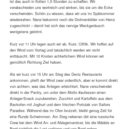
ist das auch in flotten 1,5 Stunden zu schaffen. Wir
verabschieden uns wortreich und winken, bis sie um die Ecke
verschwinden. Schön zu wissen, dass wir uns im Spätsommer
wiedersehen. Nane bekommt noch die Drohnenbilder von Heinz
zugeschickt – damit hat sich das nervige Weckgeräusch
wenigstens gelohnt.
Kurz vor 11 Uhr legen auch wir ab. Kurs: Ciftlik. Wir hoffen auf
den Wind vom Vortag und tatsächlich werden wir nicht
enttäuscht. Mit 10 Knoten achterlichem Wind können wir
gemütlich Richtung Ziel halsen.
Als wir kurz vor 15 Uhr am Steg des Deniz Restaurants
ankommen, pfeift der Wind zwar ordentlich, aber er kommt direkt
von achtern, was das Anlegen erleichtert. Nane verschwindet
direkt in der Pantry, um unter dem Motto #aufessen einen
Anleger-Snack zuzubereiten: Zucchini und Kartoffeln aus dem
Backofen mit Joghurt und dem frischen Portulak von Sailors
Paradise. Während das im Ofen brutzelt, bleibt genug Zeit für
eine Runde Schwimmen. Am Steg nebenan übt eine russische
Crew bei dem Wind An- und Ablegemanöver, bis die Mädels an
Bord sichtlich die Lust verlieren und von Bord gehen.